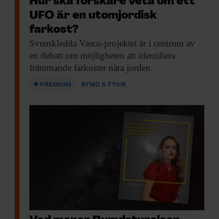
Hur ska forskare veta om ett
UFO är en utomjordisk
farkost?
Svenskledda Vasco-projektet är
i centrum av
en debatt om möjligheten att identifiera
främmande farkoster nära jorden.
PREMIUM
RYMD & FYSIK