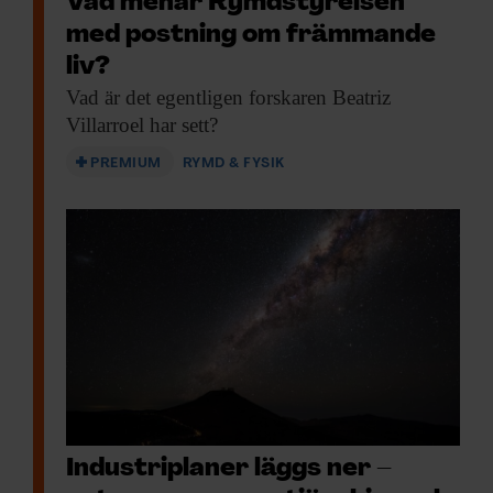
Vad menar Rymdstyrelsen
med postning om främmande
liv?
Vad är det
egentligen forskaren Beatriz
Villarroel har sett?
PREMIUM
RYMD & FYSIK
Industriplaner läggs ner –