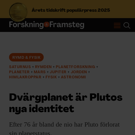
Årets tidskrift populärpress 2025
S
ö
k
e
f
RYMD & FYSIK
Prenumerera
t
SATURNUS
RYMDEN
PLANETFORSKNING
e
PLANETER
MARS
JUPITER
JORDEN
r
Logga in
HIMLAKROPPAR
FYSIK
ASTRONOMI
:
Dvärgplanet är Plutos
NYHETSBREV
nya identitet
ÄMNEN
Efter 76 år bland de nio har Pluto förlorat
sin planetstatus.