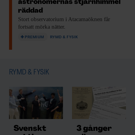
astronomernas stjärnhimmel
räddad
Stort observatorium i
Atacamaöknen får
fortsatt mörka nätter.
PREMIUM
RYMD & FYSIK
RYMD & FYSIK
Svenskt
3 gånger