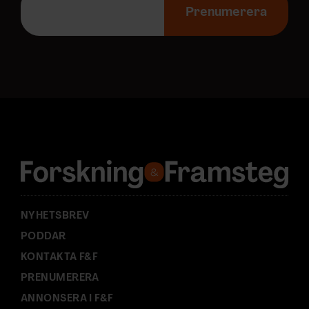
-
Prenumerera
p
o
s
t
a
d
r
e
s
s
:
NYHETSBREV
PODDAR
KONTAKTA F&F
PRENUMERERA
ANNONSERA I F&F