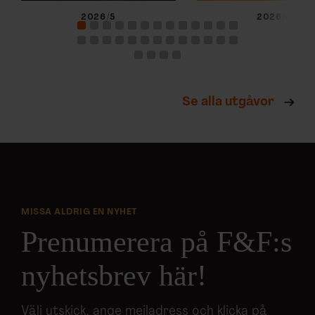
2026/5
2026/4
Se alla utgåvor
MISSA ALDRIG EN NYHET
Prenumerera på F&F:s
nyhetsbrev här!
Välj utskick, ange mejladress och klicka på