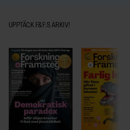
UPPTÄCK F&F:S ARKIV!