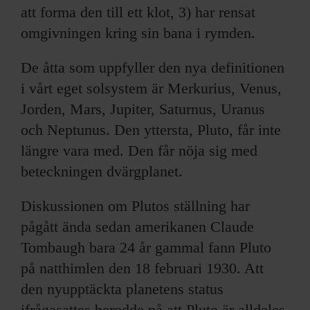
att forma den till ett klot, 3) har rensat
omgivningen kring sin bana i rymden.
De åtta som uppfyller den nya definitionen
i vårt eget solsystem är Merkurius, Venus,
Jorden, Mars, Jupiter, Saturnus, Uranus
och Neptunus. Den yttersta, Pluto, får inte
längre vara med. Den får nöja sig med
beteckningen dvärgplanet.
Diskussionen om Plutos ställning har
pågått ända sedan amerikanen Claude
Tombaugh bara 24 år gammal fann Pluto
på natthimlen den 18 februari 1930. Att
den nyupptäckta planetens status
ifrågasattes berodde på att Pluto är alldeles