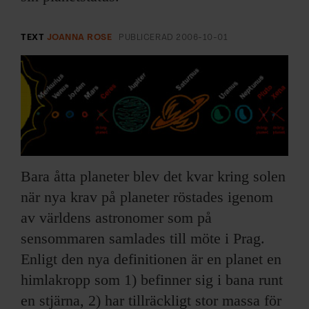
ARKIV & E-TIDNING
LYSSNA/PODD
TEXT
JOANNA ROSE
PUBLICERAD
2006-10-01
EVENEMANG & RESOR
SHOP
KONTAKTA F&F
Bara åtta planeter blev det kvar kring solen
SKRIV I F&F
när nya krav på planeter röstades igenom
av världens astronomer som på
PRENUMERERA PÅ F&F
sensommaren samlades till möte i Prag.
Enligt den nya definitionen är en planet en
ANNONSERA I F&F
himlakropp som 1) befinner sig i bana runt
en stjärna, 2) har tillräckligt stor massa för
OM F&F