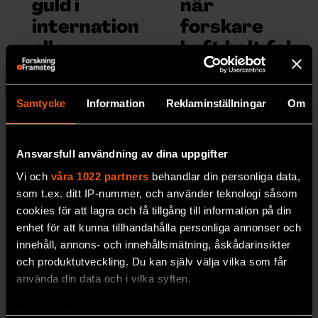
guld i
när
internation
forskare
ella
haft helt fel
fysikolympi
Ibland är forskarnas
misstag mer
aden
Samtycke
Information
Reklaminställningar
Om
spektakulära än
Leshi Zhang tar
hem
vanligt.
guldmedalj för
Sverige i den
PREMIUM
FYSIK
Ansvarsfull användning av dina uppgifter
internationella
Vi och
våra 1022 partners
behandlar din personliga data,
fysikolympiaden.
som t.ex. ditt IP-nummer, och använder teknologi såsom
cookies för att lagra och få tillgång till information på din
PREMIUM
enhet för att kunna tillhandahålla personliga annonser och
UNGDOMAR
innehåll, annons- och innehållsmätning, åskådarinsikter
och produktutveckling. Du kan själv välja vilka som får
använda din data och i vilka syften.
Med din tillåtelse skulle vi även vilja: