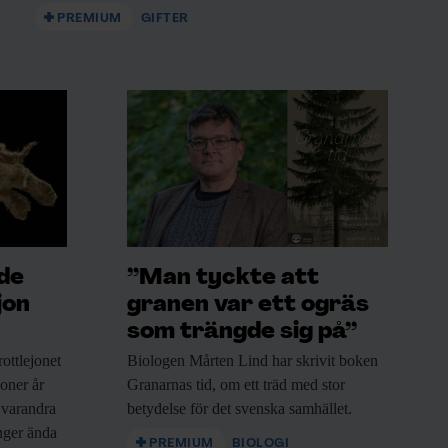
PREMIUM
GIFTER
ade
”Man tyckte att
jon
granen var ett ogräs
som trängde sig på”
ottlejonet
Biologen Mårten Lind
har skrivit boken
joner år
Granarnas tid, om ett träd med stor
 varandra
betydelse för det svenska samhället.
nger ända
PREMIUM
BIOLOGI