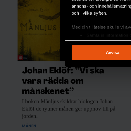
annons- och innehållsmätning
och i vilka syften.
Med din tillåtelse skulle vi äve
Samla in information 
Identifiera din enhet 
Ta reda på mer om hur dina pe
Avvisa
eller dra tillbaka ditt samtyc
Johan Eklöf: ”Vi ska
Vi använder enhetsidentifierar
sociala medier och analysera 
vara rädda om
till de sociala medier och a
månskenet”
med annan information som du 
I boken Månljus
skildrar biologen Johan
Eklöf de rytmer månen ger upphov till på
jorden.
MÅNEN