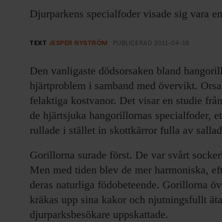
EVENEMANG & RESOR
Djurparkens specialfoder visade sig vara e
SHOP
TEXT
JESPER NYSTRÖM
PUBLICERAD
2011-04-16
KONTAKTA F&F
Den vanligaste dödsorsaken bland hangorill
hjärtproblem i samband med övervikt. Orsa
SKRIV I F&F
felaktiga kostvanor. Det visar en studie fr
PRENUMERERA PÅ F&F
de hjärtsjuka hangorillornas specialfoder, e
rullade i stället in skottkärror fulla av sal
ANNONSERA I F&F
Gorillorna surade först. De var svårt socke
OM F&F
Men med tiden blev de mer harmoniska, eft
deras naturliga födobeteende. Gorillorna öv
kräkas upp sina kakor och njutningsfullt ä
djurparksbesökare uppskattade.