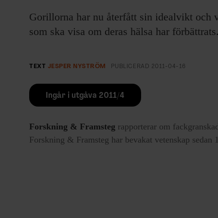
Gorillorna har nu återfått sin idealvikt och
som ska visa om deras hälsa har förbättrats
TEXT
JESPER NYSTRÖM
PUBLICERAD
2011-04-16
Ingår i utgåva 2011/4
Forskning & Framsteg
rapporterar om fackgranskad
Forskning & Framsteg har bevakat vetenskap sedan 19