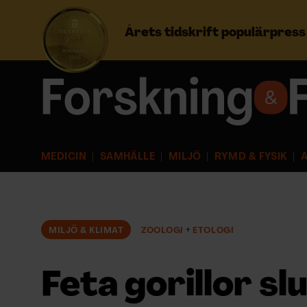
Årets tidskrift populärpres
Prenumerera
Logga in
MEDICIN
SAMHÄLLE
MILJÖ
RYMD & FYSIK
A
NYHETSBREV
ÄMNEN
MILJÖ & KLIMAT
ZOOLOGI
ETOLOGI
ARKIV & E-TIDNING
Feta gorillor s
LYSSNA/PODD