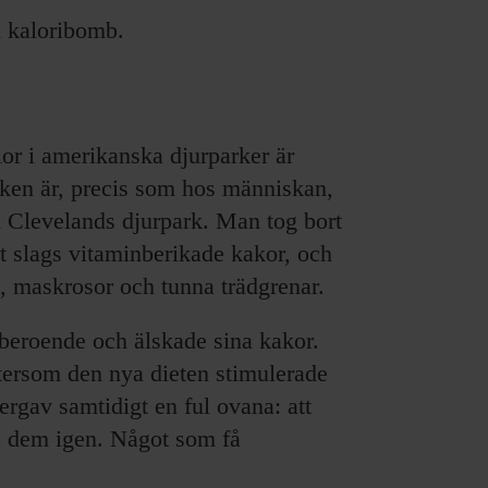
n kaloribomb.
or i amerikanska djurparker är
ken är, precis som hos människan,
ån Clevelands djurpark. Man tog bort
tt slags vitaminberikade kakor, och
lad, maskrosor och tunna trädgrenar.
rberoende och älskade sina kakor.
ersom den nya dieten stimulerade
ergav samtidigt en ful ovana: att
ta dem igen. Något som få