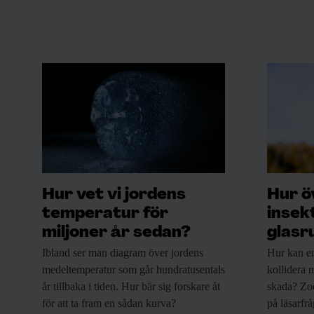
Hur vet vi jordens
Hur ö
temperatur för
insek
miljoner år sedan?
glasr
Ibland ser man
diagram över jordens
Hur kan e
medeltemperatur som går hundratusentals
kollidera m
år tillbaka i tiden. Hur bär sig forskare åt
skada? Zo
för att ta fram en sådan kurva?
på läsarfr