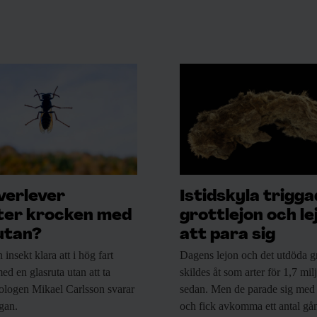
verlever
Istidskyla trigg
ter krocken med
grottlejon och le
utan?
att para sig
n
insekt klara att i hög fart
Dagens lejon och
det utdöda gr
ed en glasruta utan att ta
skildes åt som arter för 1,7 mil
ologen Mikael Carlsson svarar
sedan. Men de parade sig med
ågan.
och fick avkomma ett antal gå