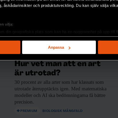
, åskådarinsikter och produktutveckling. Du kan själv välja vilk
n vilja:
om din geografiska plats som kan ha en noggrannhet på upp till f
genom att aktivt skanna den för specifika kännetecken (fingeravt
rsonliga uppgifter behandlas och ställ in dina preferenser i
deta
Anpassa
ke när som helst från cookie-förklaringen.
Hur vet man att en art
e för att anpassa innehållet och annonserna till användarna, tillh
vår trafik. Vi vidarebefordrar även sådana identifierare och anna
är utrotad?
nnons- och analysföretag som vi samarbetar med. Dessa kan i sin
30 procent av
alla arter som har klassats som
har tillhandahållit eller som de har samlat in när du har använt 
utrotade återupptäckts igen. Med matematiska
modeller och AI ska bedömningarna få bättre
precision.
PREMIUM
BIOLOGISK MÅNGFALD