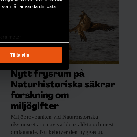
a som får använda din data
lera meter
ryck)
ljsektionen
. Du kan ändra
Tillåt alla
Nytt frysrum på
andahålla funktioner för
n information från din enhet
Naturhistoriska säkrar
 tur kombinera informationen
forskning om
deras tjänster.
miljögifter
Miljöprovbanken vid Naturhistoriska
riksmuseet är en av världens äldsta och mest
omfattande. Nu behöver den byggas ut.