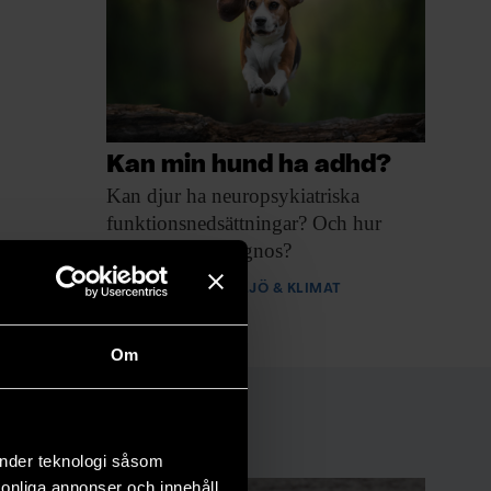
Kan min hund ha adhd?
Kan djur ha
neuropsykiatriska
funktionsnedsättningar? Och hur
ställs i så fall diagnos?
PREMIUM
MILJÖ & KLIMAT
Om
änder teknologi såsom
rsonliga annonser och innehåll,