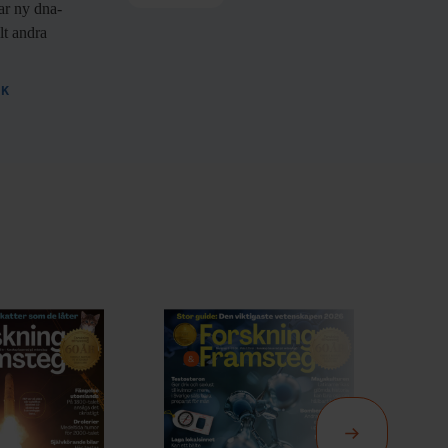
sar ny dna-
lt andra
IK