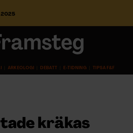
s 2025
S
ö
k
e
f
t
e
r
I
ARKEOLOGI
DEBATT
E-TIDNING
TIPSA F&F
:
lutade kräkas