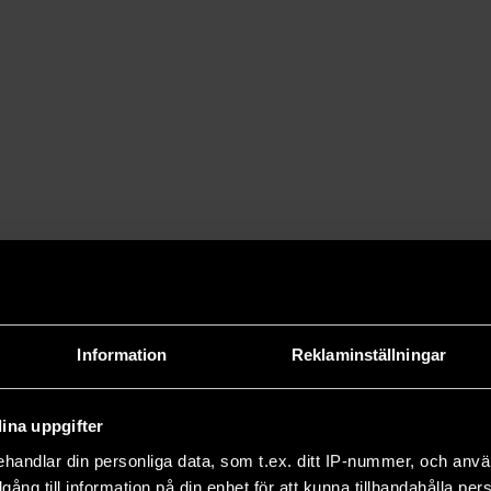
Information
Reklaminställningar
ina uppgifter
handlar din personliga data, som t.ex. ditt IP-nummer, och anv
illgång till information på din enhet för att kunna tillhandahålla pe