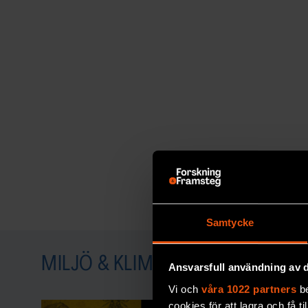
Samtycke
MILJÖ & KLIMAT
Ansvarsfull användning av d
Vi och
våra 1022 partners
be
cookies för att lagra och få t