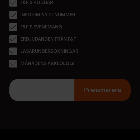
F&F:S PODDAR
INFO OM NYTT NUMMER
F&F:S EVENEMANG
ERBJUDANDEN FRÅN F&F
LÄSARUNDERSÖKNINGAR
MÅNADENS ARKEOLOGI
E
-
Prenumerera
p
o
s
t
a
d