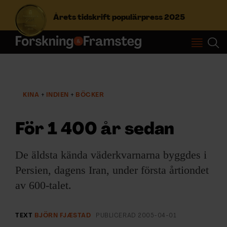
Årets tidskrift populärpress 2025
S
ö
k
e
KINA
INDIEN
BÖCKER
f
Prenumerera
t
e
För 1 400 år sedan
r
Logga in
:
De äldsta kända väderkvarnarna byggdes i
Persien, dagens Iran, under första årtiondet
NYHETSBREV
av 600-talet.
ÄMNEN
TEXT
BJÖRN FJÆSTAD
PUBLICERAD
2005-04-01