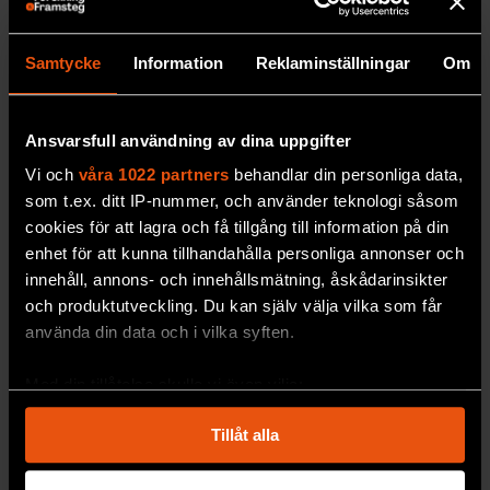
Samtycke
Information
Reklaminställningar
Om
Ansvarsfull användning av dina uppgifter
Kan diagnoser göra oss
Vi och
våra 1022 partners
behandlar din personliga data,
sjukare?
som t.ex. ditt IP-nummer, och använder teknologi såsom
Per Snaprud läser
neurologen Suzanne
cookies för att lagra och få tillgång till information på din
O’Sullivan The age of diagnosis.
enhet för att kunna tillhandahålla personliga annonser och
innehåll, annons- och innehållsmätning, åskådarinsikter
PREMIUM
MEDICIN & HÄLSA
och produktutveckling. Du kan själv välja vilka som får
använda din data och i vilka syften.
Med din tillåtelse skulle vi även vilja:
Samla in information om din geografiska plats
Tillåt alla
som kan ha en noggrannhet på upp till flera meter
Identifiera din enhet genom att aktivt skanna den