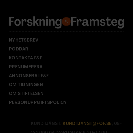
r
e
s
s
:
NYHETSBREV
PODDAR
KONTAKTA F&F
PRENUMERERA
ANNONSERA I F&F
OM TIDNINGEN
OM STIFTELSEN
PERSONUPPGIFTSPOLICY
KUNDTJÄNST:
KUNDTJANST@FOF.SE
, 08-
121 060 64 (VARDAGAR 8.30–17.00).