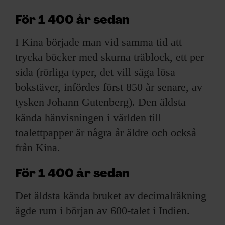
ARKIV & E-TIDNING
För 1 400 år sedan
LYSSNA/PODD
I Kina började man vid samma tid att
trycka böcker med skurna träblock, ett per
EVENEMANG & RESOR
sida (rörliga typer, det vill säga lösa
SHOP
bokstäver, infördes först 850 år senare, av
tysken Johann Gutenberg). Den äldsta
KONTAKTA F&F
kända hänvisningen i världen till
toalettpapper är några år äldre och också
SKRIV I F&F
från Kina.
PRENUMERERA PÅ F&F
För 1 400 år sedan
ANNONSERA I F&F
Det äldsta kända bruket av decimalräkning
ägde rum i början av 600-talet i Indien.
OM F&F