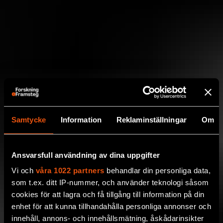
Samtycke
Information
Reklaminställningar
Om
Ansvarsfull användning av dina uppgifter
Vi och
våra 1022 partners
behandlar din personliga data,
som t.ex. ditt IP-nummer, och använder teknologi såsom
cookies för att lagra och få tillgång till information på din
enhet för att kunna tillhandahålla personliga annonser och
innehåll, annons- och innehållsmätning, åskådarinsikter