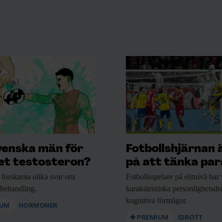
venska män för
Fotbollshjärnan 
t testosteron?
på att tänka para
 forskarna
olika svar om
Fotbollsspelare på elitnivå
har 
nbehandling.
karaktäristiska personlighetsd
kognitiva förmågor.
IUM
HORMONER
PREMIUM
IDROTT