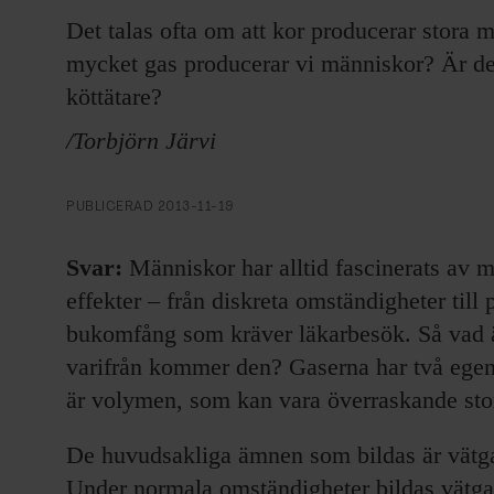
EVENEMANG & RESOR
Det talas ofta om att kor producerar stora
mycket gas producerar vi människor? Är de
SHOP
köttätare?
KONTAKTA F&F
/Torbjörn Järvi
SKRIV I F&F
PUBLICERAD
2013-11-19
PRENUMERERA PÅ F&F
Svar:
Människor har alltid fascinerats av 
effekter – från diskreta omständigheter til
ANNONSERA I F&F
bukomfång som kräver läkarbesök. Så vad 
varifrån kommer den? Gaserna har två egen
OM F&F
är volymen, som kan vara överraskande stor
De huvudsakliga ämnen som bildas är vätga
Under normala omständigheter bildas vätga