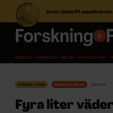
Årets tidskrift populärpres
Prenumerera
Logga in
MEDICIN
SAMHÄLLE
MILJÖ
RYMD & FYSIK
A
NYHETSBREV
ÄMNEN
FRÅGOR + SVAR
MEDICIN & HÄLSA
MEDICIN
ARKIV & E-TIDNING
Fyra liter väde
LYSSNA/PODD