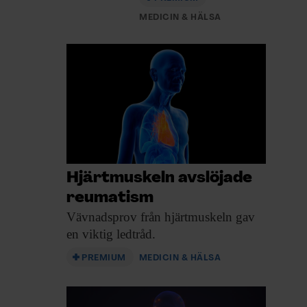
MEDICIN & HÄLSA
Hjärtmuskeln avslöjade
reumatism
Vävnadsprov från hjärtmuskeln
gav
en viktig ledtråd.
PREMIUM
MEDICIN & HÄLSA