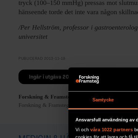
tryck (100–150 mmHg) pressas mot slutmusk
hänseende torde det inte vara någon skillna
/Per Hellström, professor i gastroenterolo
universitet
PUBLICERAD
2013-11-19
Ingår i utgåva 2013/10
Forskning & Framsteg
rapporterar om fackgranskad
Samtycke
Forskning & Framsteg har bevakat vetenskap sedan 19
Ansvarsfull användning av d
Vi och
våra 1022 partners
be
cookies för att lagra och få t