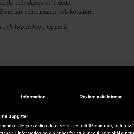
eln och släpps ut. I detta
d mellan vegetarianer och köttätare.
gi och hepatologi, Uppsala
e forskningsresultat och om pågående forskning.
Information
Reklaminställningar
66 och drivs utan vinstsyfte.
ina uppgifter
handlar din personliga data, som t.ex. ditt IP-nummer, och anv
illgång till information på din enhet för att kunna tillhandahålla pe