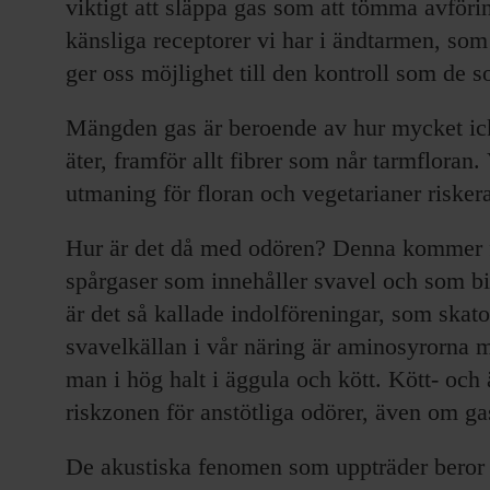
viktigt att släppa gas som att tömma avförin
känsliga receptorer vi har i ändtarmen, som
ger oss möjlighet till den kontroll som de 
Mängden gas är beroende av hur mycket ic
äter, framför allt fibrer som når tarmfloran.
utmaning för floran och vegetarianer riskera
Hur är det då med odören? Denna kommer 
spårgaser som innehåller svavel och som b
är det så kallade indolföreningar, som skat
svavelkällan i vår näring är aminosyrorna m
man i hög halt i äggula och kött. Kött- och 
riskzonen för anstötliga odörer, även om g
De akustiska fenomen som uppträder beror