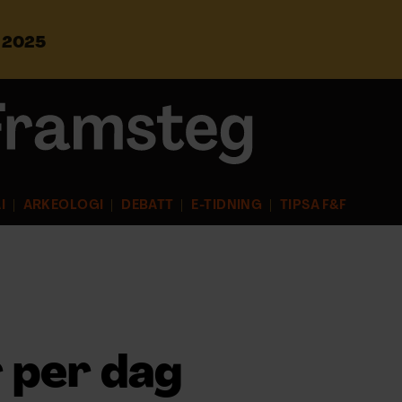
s 2025
S
ö
k
e
f
t
e
r
I
ARKEOLOGI
DEBATT
E-TIDNING
TIPSA F&F
:
r per dag