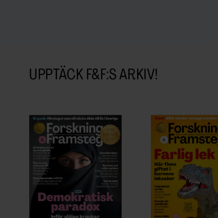
UPPTÄCK F&F:S ARKIV!