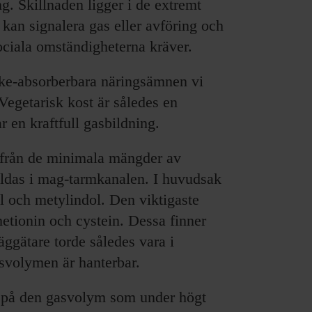
g. Skillnaden ligger i de extremt
 kan signalera gas eller avföring och
sociala omständigheterna kräver.
ke-absorberbara näringsämnen vi
 Vegetarisk kost är således en
r en kraftfull gasbildning.
från de minimala mängder av
ildas i mag-tarmkanalen. I huvudsak
ol och metylindol. Den viktigaste
etionin och cystein. Dessa finner
äggätare torde således vara i
asvolymen är hanterbar.
 på den gasvolym som under högt