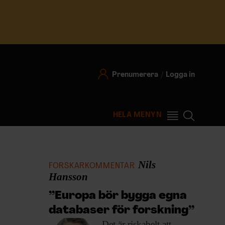
Prenumerera
Logga in
HELA MENYN
Nils
FORSKARKOMMENTAR
Hansson
”Europa bör bygga egna
databaser för forskning”
Det är riskabelt
att