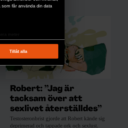
a som får använda din data
lera meter
ryck)
ljsektionen
. Du kan ändra
Tillåt alla
andahålla funktioner för
n information från din enhet
 tur kombinera informationen
Robert: ”Jag är
deras tjänster.
tacksam över att
sexlivet återställdes”
Testosteronbrist gjorde att
Robert kände sig
deprimerad och tappade ork och sexlust.