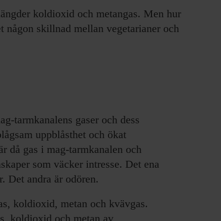
 mängder koldioxid och metangas. Men hur
t någon skillnad mellan vegetarianer och
mag-tarmkanalens gaser och dess
l plågsam uppblåsthet och ökat
är då gas i mag-tarmkanalen och
skaper som väcker intresse. Det ena
. Det andra är odören.
s, koldioxid, metan och kvävgas.
s, koldioxid och metan av