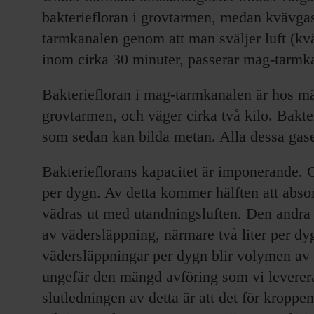
bakteriefloran i grovtarmen, medan kvävgas
tarmkanalen genom att man sväljer luft (kv
inom cirka 30 minuter, passerar mag-tarmk
Bakteriefloran i mag-tarmkanalen är hos mä
grovtarmen, och väger cirka två kilo. Bakte
som sedan kan bilda metan. Alla dessa gaser
Bakterieflorans kapacitet är imponerande. Ga
per dygn. Av detta kommer hälften att abso
vädras ut med utandningsluften. Den andra
av vädersläppning, närmare två liter per dy
vädersläppningar per dygn blir volymen av v
ungefär den mängd avföring som vi leverer
slutledningen av detta är att det för kroppe