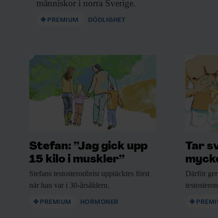
människor i norra Sverige.
PREMIUM
DÖDLIGHET
Stefan: ”Jag gick upp
Tar s
15 kilo i muskler”
mycke
Stefans testosteronbrist upptäcktes
först
Därför ger
när han var i 30-årsåldern.
testostero
PREMIUM
HORMONER
PREM