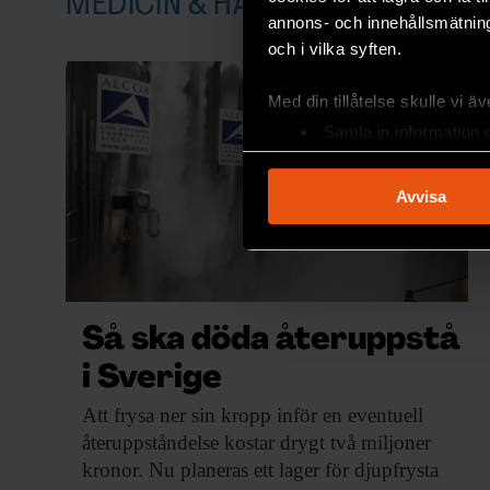
MEDICIN & HÄLSA
annons- och innehållsmätning
och i vilka syften.
Med din tillåtelse skulle vi äve
Samla in information 
Identifiera din enhet 
Ta reda på mer om hur dina pe
Avvisa
eller dra tillbaka ditt samtyc
Vi använder enhetsidentifierar
sociala medier och analysera 
till de sociala medier och a
Så ska döda återuppstå
med annan information som du 
i Sverige
Att frysa ner
sin kropp inför en eventuell
återuppståndelse kostar drygt två miljoner
kronor. Nu planeras ett lager för djupfrysta