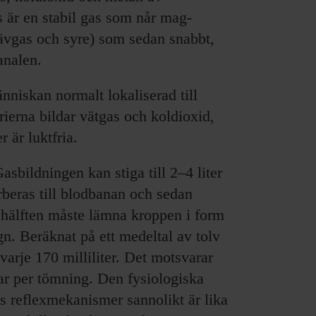
 är en stabil gas som når mag-
ävgas och syre) som sedan snabbt,
analen.
nniskan normalt lokaliserad till
rierna bildar vätgas och koldioxid,
 är luktfria.
sbildningen kan stiga till 2–4 liter
rberas till blodbanan och sedan
 hälften måste lämna kroppen i form
gn. Beräknat på ett medeltal av tolv
arje 170 milliliter. Det motsvarar
ar per tömning. Den fysiologiska
ns reflexmekanismer sannolikt är lika