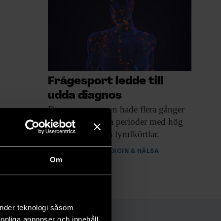
Frågesport ledde till
udda diagnos
Den unga mannen
hade flera gånger
drabbats av långa perioder med hög
feber och svullna lymfkörtlar.
PREMIUM
MEDICIN & HÄLSA
Om
änder teknologi såsom
rsonliga annonser och innehåll,