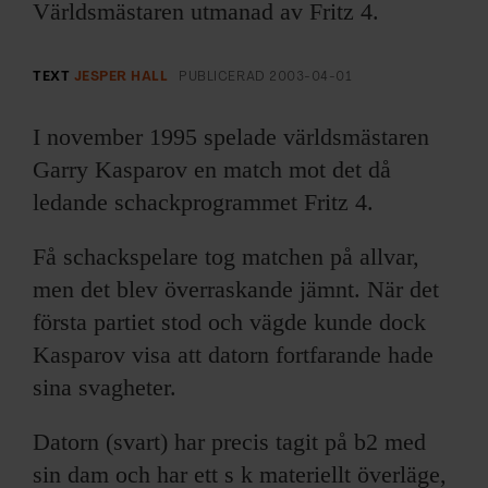
ARKIV & E-TIDNING
Världsmästaren utmanad av Fritz 4.
LYSSNA/PODD
TEXT
JESPER HALL
PUBLICERAD
2003-04-01
EVENEMANG & RESOR
I november 1995 spelade världsmästaren
Garry Kasparov en match mot det då
SHOP
ledande schackprogrammet Fritz 4.
KONTAKTA F&F
Få schackspelare tog matchen på allvar,
men det blev överraskande jämnt. När det
SKRIV I F&F
första partiet stod och vägde kunde dock
Kasparov visa att datorn fortfarande hade
PRENUMERERA PÅ F&F
sina svagheter.
ANNONSERA I F&F
Datorn (svart) har precis tagit på b2 med
sin dam och har ett s k materiellt överläge,
OM F&F