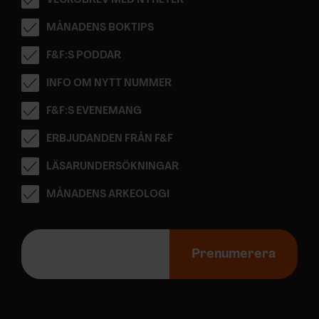
VECKOBREV MED NYHETER
MÅNADENS BOKTIPS
F&F:S PODDAR
INFO OM NYTT NUMMER
F&F:S EVENEMANG
ERBJUDANDEN FRÅN F&F
LÄSARUNDERSÖKNINGAR
MÅNADENS ARKEOLOGI
E
-
Prenumerera
p
o
s