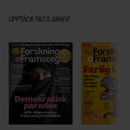
UPPTÄCK F&F:S ARKIV!