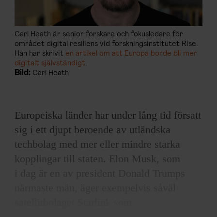
Carl Heath är senior forskare och fokusledare för
området digital resiliens vid forskningsinstitutet Rise.
Han har skrivit
en artikel om att Europa borde bli mer
digitalt självständigt
.
Bild:
Carl Heath
Europeiska länder har under lång tid försatt
sig i ett djupt beroende av utländska
techbolag med mer eller mindre starka
kopplingar till staten. Elon Musk, som
i dag är en av president Donald Trumps
närmaste män, äger exempelvis såväl
satellitbolaget Starlink som
kommunikationsplattformen X.