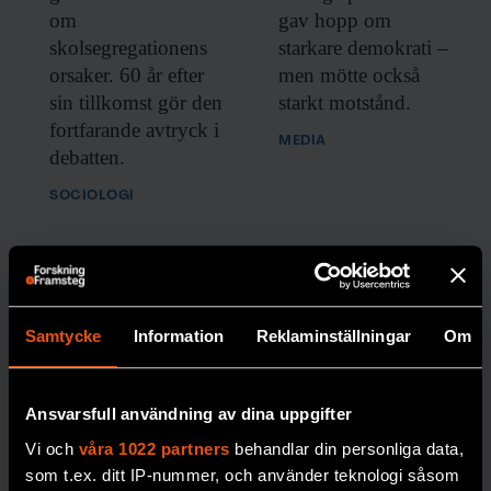
om
gav hopp om
– Vi måste investera rejält i vår egen
skolsegregationens
starkare demokrati –
digitala infrastruktur – allt från kablar på
orsaker. 60 år efter
men mötte också
havsbotten till egna molntjänster.
sin tillkomst gör den
starkt motstånd.
Eurostack-initiativet
kan vara ett steg i rätt
fortfarande avtryck i
MEDIA
riktning. Vi behöver också använda
debatten.
offentlig upphandling som verktyg; om
SOCIOLOGI
staten köper europeiska IT-lösningar skapar
det en marknad. Och sedan måste vi bygga
mer med öppen mjukvara, på öppna
protokoll och standarder som gör att olika
Samtycke
Information
Reklaminställningar
Om
system kan prata med varandra.
Vilka tjänster undviker du själv?
Ansvarsfull användning av dina uppgifter
”Förbjud alla
Vi och
våra 1022 partners
behandlar din personliga data,
religiösa
– Jag försöker ha en pragmatisk
som t.ex. ditt IP-nummer, och använder teknologi såsom
symboler –