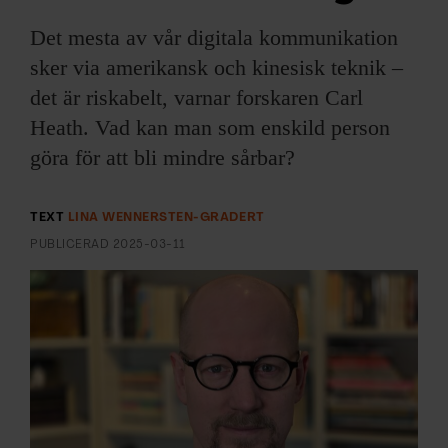
ARKIV & E-TIDNING
Det mesta av vår digitala kommunikation
LYSSNA/PODD
sker via amerikansk och kinesisk teknik –
det är riskabelt, varnar forskaren Carl
EVENEMANG & RESOR
Heath. Vad kan man som enskild person
göra för att bli mindre sårbar?
SHOP
KONTAKTA F&F
TEXT
LINA WENNERSTEN-GRADERT
PUBLICERAD
2025-03-11
SKRIV I F&F
PRENUMERERA PÅ F&F
ANNONSERA I F&F
OM F&F