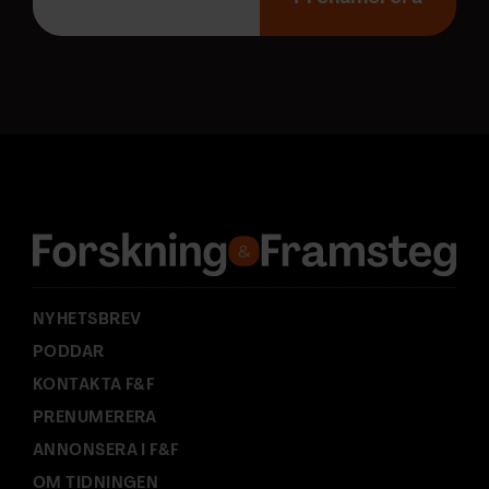
p
o
s
t
a
d
r
e
s
s
:
NYHETSBREV
PODDAR
KONTAKTA F&F
PRENUMERERA
ANNONSERA I F&F
OM TIDNINGEN