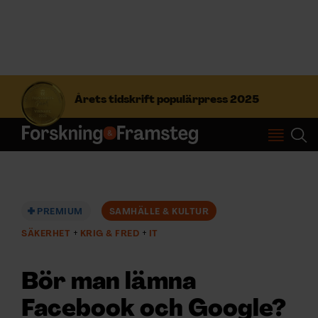
S
ö
Årets tidskrift populärpress 2025
k
e
f
Prenumerera
t
e
r
Logga in
:
PREMIUM
SAMHÄLLE & KULTUR
SÄKERHET
KRIG & FRED
IT
NYHETSBREV
Bör man lämna
ÄMNEN
Facebook och Google?