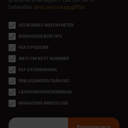
prenumereraknappen. Läs om hur vi
behandlar
dina personuppgifter
.
VECKOBREV MED NYHETER
MÅNADENS BOKTIPS
F&F:S PODDAR
INFO OM NYTT NUMMER
F&F:S EVENEMANG
ERBJUDANDEN FRÅN F&F
LÄSARUNDERSÖKNINGAR
MÅNADENS ARKEOLOGI
E
-
Prenumerera