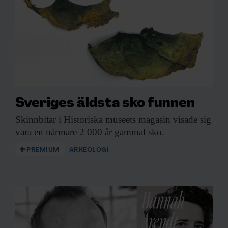
Forskning & Framsteg!
Inlogg till
fof.se
och app •
E-tidning
•
Nyhetsbrev • Rabatt på våra
evenemang
Beställ i dag!
Sveriges äldsta sko funnen
Skinnbitar i Historiska
museets magasin visade sig
vara en närmare 2 000 år gammal sko.
PREMIUM
ARKEOLOGI