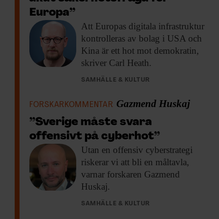
använda sina digitala muskler mot Europa?
Europa”
Eller om de stora techbolagen efter
Att Europas digitala
infrastruktur
påtryckningar ändrar villkor i tjänster som
kontrolleras av bolag i USA och
Kina är ett hot mot demokratin,
försvårar eller begränsar användning i
skriver Carl Heath.
Europa? Vi har byggt våra samhällen på en
digital grund som vi inte själva kontrollerar
SAMHÄLLE & KULTUR
i tillräcklig utsträckning.
Gazmend Huskaj
FORSKARKOMMENTAR
Borde svenskar avsluta sina Facebook-
”Sverige måste svara
konton och Google-tjänster?
offensivt på cyberhot”
Utan en offensiv
cyberstrategi
– Nej, det handlar inte om att alla ska
riskerar vi att bli en måltavla,
bojkotta amerikanska tjänster. Det vore
varnar forskaren Gazmend
Huskaj.
orealistiskt. Det viktiga är att vi som
samhälle bygger upp alternativ så att vi har
SAMHÄLLE & KULTUR
valmöjligheter, framför allt för tjänster som