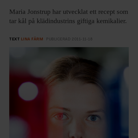
ARKIV & E-TIDNING
Maria Jonstrup har utvecklat ett recept som
LYSSNA/PODD
tar kål på klädindustrins giftiga kemikalier.
EVENEMANG & RESOR
TEXT
LINA FÄRM
PUBLICERAD
2011-11-18
SHOP
KONTAKTA F&F
SKRIV I F&F
PRENUMERERA PÅ F&F
ANNONSERA I F&F
OM F&F