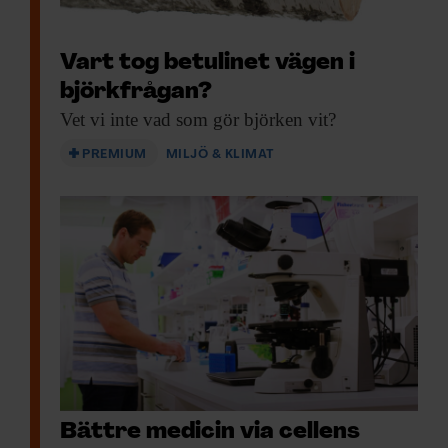
Vart tog betulinet vägen i
björkfrågan?
Vet vi inte
vad som gör björken vit?
PREMIUM
MILJÖ & KLIMAT
Bättre medicin via cellens