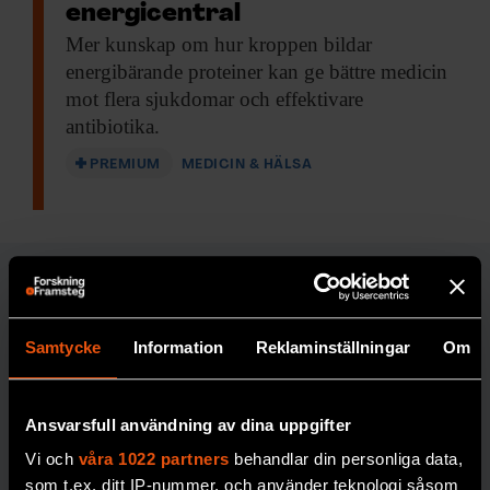
energicentral
Mer kunskap om
hur kroppen bildar
energibärande proteiner kan ge bättre medicin
mot flera sjukdomar och effektivare
antibiotika.
PREMIUM
MEDICIN & HÄLSA
MEDICIN & HÄLSA
Samtycke
Information
Reklaminställningar
Om
FORSKARKOMMENTA
Johan Jendle
R
Ansvarsfull användning av dina uppgifter
”Ge
personer
Vi och
våra 1022 partners
behandlar din personliga data,
som t.ex. ditt IP-nummer, och använder teknologi såsom