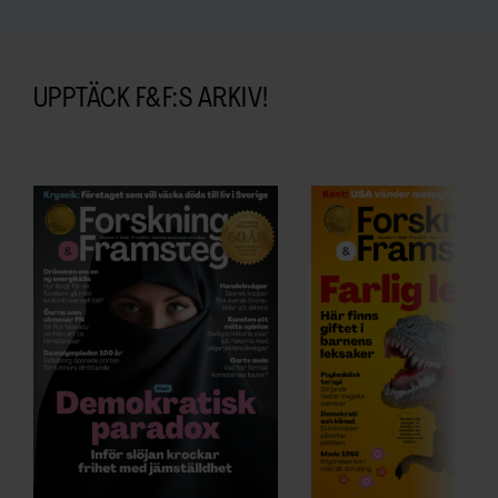
UPPTÄCK F&F:S ARKIV!