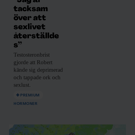
”Jag är
tacksam
över att
sexlivet
återställde
s”
Testosteronbrist
gjorde att
Robert
kände sig deprimerad
och tappade ork och
sexlust.
PREMIUM
HORMONER