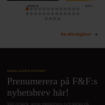
2026/5
2026/4
Se alla utgåvor
MISSA ALDRIG EN NYHET
Prenumerera på F&F:s
nyhetsbrev här!
Välj utskick, ange mejladress och klicka på