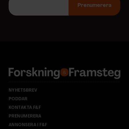
-
Prenumerera
p
o
s
t
a
d
r
e
s
s
:
NYHETSBREV
PODDAR
KONTAKTA F&F
PRENUMERERA
ANNONSERA I F&F