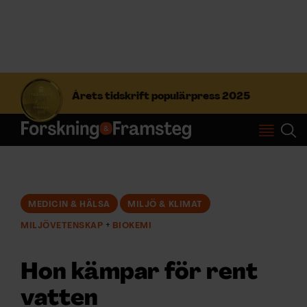
S
ö
Årets tidskrift populärpress 2025
k
e
f
Prenumerera
t
e
r
Logga in
:
MEDICIN & HÄLSA
MILJÖ & KLIMAT
MILJÖVETENSKAP
BIOKEMI
NYHETSBREV
Hon kämpar för rent
ÄMNEN
vatten