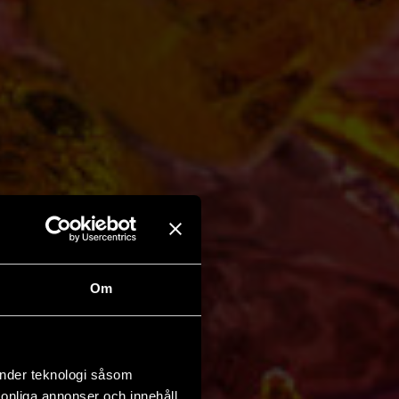
Om
änder teknologi såsom
rsonliga annonser och innehåll,