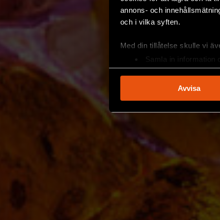
annons- och innehållsmätning
och i vilka syften.
Med din tillåtelse skulle vi äve
Samla in information 
Identifiera din enhet 
Ta reda på mer om hur dina pe
Avvisa
eller dra tillbaka ditt samtyc
Vi använder enhetsidentifierar
sociala medier och analysera 
till de sociala medier och a
med annan information som du 