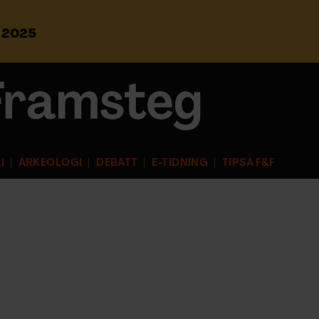
s 2025
S
ö
k
e
f
t
e
r
I
ARKEOLOGI
DEBATT
E-TIDNING
TIPSA F&F
: