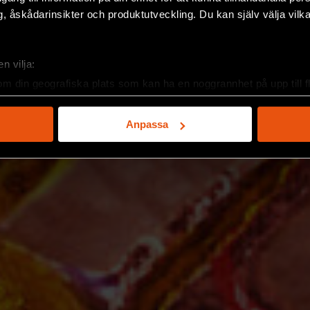
, åskådarinsikter och produktutveckling. Du kan själv välja vilk
n vilja:
om din geografiska plats som kan ha en noggrannhet på upp till f
genom att aktivt skanna den för specifika kännetecken (fingeravt
rsonliga uppgifter behandlas och ställ in dina preferenser i
deta
Anpassa
ke när som helst från cookie-förklaringen.
e för att anpassa innehållet och annonserna till användarna, tillh
vår trafik. Vi vidarebefordrar även sådana identifierare och anna
nnons- och analysföretag som vi samarbetar med. Dessa kan i sin
har tillhandahållit eller som de har samlat in när du har använt 