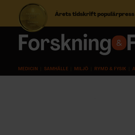
Årets tidskrift populärpres
Prenumerera
Logga in
MEDICIN
SAMHÄLLE
MILJÖ
RYMD & FYSIK
A
NYHETSBREV
ÄMNEN
ARKIV & E-TIDNING
LYSSNA/PODD