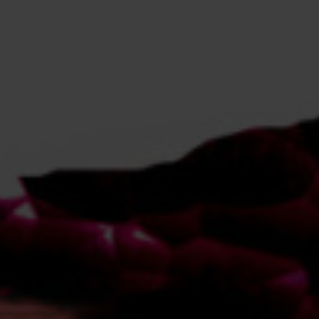
EVENEMANG & RESOR
SHOP
KONTAKTA F&F
SKRIV I F&F
PRENUMERERA PÅ F&F
ANNONSERA I F&F
OM F&F