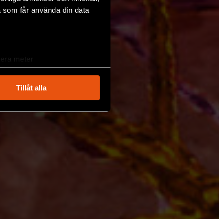
a som får använda din data
lera meter
ryck)
ljsektionen
. Du kan ändra
Tillåt alla
andahålla funktioner för
n information från din enhet
 tur kombinera informationen
deras tjänster.