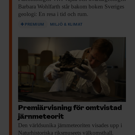
Barbara Wohlfarth står bakom boken Sveriges
geologi: En resa i tid och rum.
PREMIUM
MILJÖ & KLIMAT
KUNSKAP BASERAD PÅ VETENSKAP
Prenumerera på
Forskning & Framsteg!
Inlogg till
fof.se
och app •
E-tidning
•
Nyhetsbrev • Rabatt på våra
Premiärvisning för omtvistad
evenemang
järnmeteorit
Den världsunika järnmeteoriten
visades upp i
Beställ i dag!
Naturhistoriska riksmuseets välkomsthall.