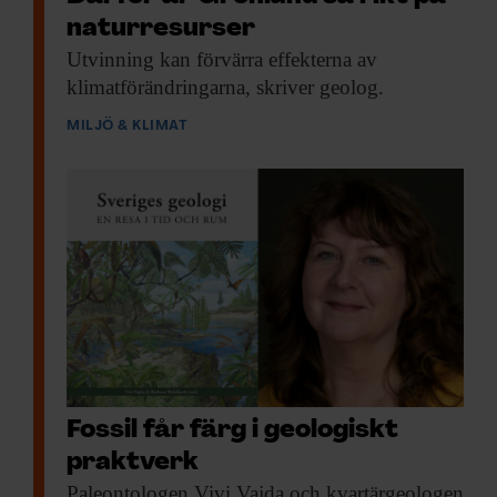
för att förenkla analyserna.
naturresurser
Utvinning kan förvärra
effekterna av
klimatförändringarna, skriver geolog.
MILJÖ & KLIMAT
F&F I DIN MEJLBOX!
Håll dig uppdaterad med
F&F:s nyhetsbrev!
Beställ nyhetsbrev
Fossil får färg i geologiskt
praktverk
Paleontologen Vivi Vajda
och kvartärgeologen