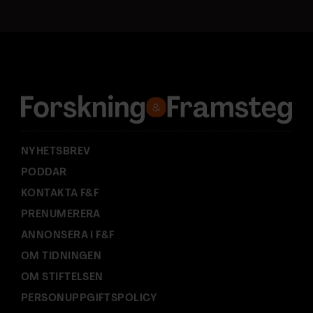
t
a
d
r
e
s
s
:
NYHETSBREV
PODDAR
KONTAKTA F&F
PRENUMERERA
ANNONSERA I F&F
OM TIDNINGEN
OM STIFTELSEN
PERSONUPPGIFTSPOLICY