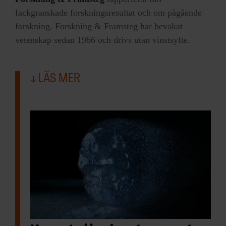
kraterbildning.
fackgranskade forskningsresultat och om pågående
forskning. Forskning & Framsteg har bevakat
– Jag ska studera marsmeteoriter och
vetenskap sedan 1966 och drivs utan vinstsyfte.
kratrar här på jorden på ett sätt som sedan
kan användas för att utforska Mars, säger
hon.
LÄS MER
En sak som Sanna Alwmark tycker är
spännande med kratrarna på Mars är att det
material som kastats ut vid nedslaget – så
kallade ejekta – är bättre bevarat än här på
jorden, där spåren förstörs av väder och
vind.
– Att förstå det utkastade materialet är
viktigt för att få en bättre bild av hur en