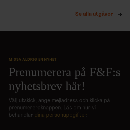
Se alla utgåvor
MISSA ALDRIG EN NYHET
Prenumerera på F&F:s
nyhetsbrev här!
Välj utskick, ange mejladress och klicka på
prenumereraknappen. Läs om hur vi
behandlar
dina personuppgifter
.