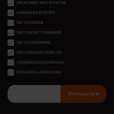
VECKOBREV MED NYHETER
MÅNADENS BOKTIPS
F&F:S PODDAR
INFO OM NYTT NUMMER
F&F:S EVENEMANG
ERBJUDANDEN FRÅN F&F
LÄSARUNDERSÖKNINGAR
MÅNADENS ARKEOLOGI
E
-
Prenumerera
p
o
s