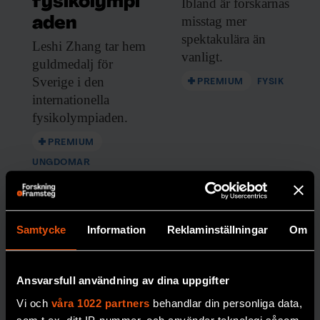
fysikolympi
Ibland är forskarnas
har med sig det [svenska instrumentet
misstag mer
aden
Habit]
spektakulära än
(https://fof.se/tidning/2017/1/artikel/ett-
Leshi Zhang tar
hem
vanligt.
svenskt-instrument-pa-vag-till-mars) som
guldmedalj för
ska testa att utvinna vatten.
Sverige i den
PREMIUM
FYSIK
internationella
fysikolympiaden.
PREMIUM
UNGDOMAR
Samtycke
Information
Reklaminställningar
Om
Ansvarsfull användning av dina uppgifter
Vi och
våra 1022 partners
behandlar din personliga data,
Så stöttas