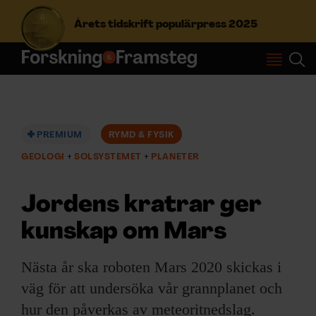
Årets tidskrift populärpress 2025
S
ö
k
e
f
PREMIUM
RYMD & FYSIK
Prenumerera
t
GEOLOGI
SOLSYSTEMET
PLANETER
e
r
Logga in
:
Jordens kratrar ger
kunskap om Mars
NYHETSBREV
Nästa år ska roboten Mars 2020 skickas i
ÄMNEN
väg för att undersöka vår grannplanet och
hur den påverkas av meteoritnedslag.