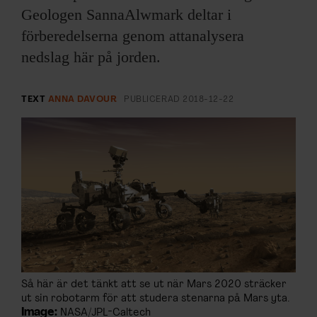
ARKIV & E-TIDNING
Geologen SannaAlwmark deltar i
förberedelserna genom attanalysera
LYSSNA/PODD
nedslag här på jorden.
EVENEMANG & RESOR
TEXT
ANNA DAVOUR
PUBLICERAD
2018-12-22
SHOP
KONTAKTA F&F
SKRIV I F&F
PRENUMERERA PÅ F&F
ANNONSERA I F&F
Så här är det tänkt att se ut när Mars 2020 sträcker
ut sin robotarm för att studera stenarna på Mars yta.
OM F&F
Image:
NASA/JPL-Caltech