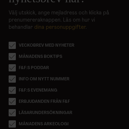
Välj utskick, ange mejladress och klicka på
prenumereraknappen. Läs om hur vi
behandlar
dina personuppgifter
.
VECKOBREV MED NYHETER
MÅNADENS BOKTIPS
F&F:S PODDAR
INFO OM NYTT NUMMER
F&F:S EVENEMANG
ERBJUDANDEN FRÅN F&F
LÄSARUNDERSÖKNINGAR
MÅNADENS ARKEOLOGI