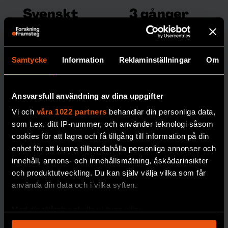
Svenskt
3 gånger
guld i
när
internation
forskare
ella
haft helt fel
Samtycke
Information
Reklaminställningar
Om
fysikolympi
Ibland är forskarnas
misstag mer
aden
Ansvarsfull användning av dina uppgifter
spektakulära än
Leshi Zhang tar
hem
Vi och
våra 1022 partners
behandlar din personliga data,
vanligt.
guldmedalj för
som t.ex. ditt IP-nummer, och använder teknologi såsom
Sverige i den
PREMIUM
FYSIK
cookies för att lagra och få tillgång till information på din
internationella
enhet för att kunna tillhandahålla personliga annonser och
fysikolympiaden.
innehåll, annons- och innehållsmätning, åskådarinsikter
och produktutveckling. Du kan själv välja vilka som får
PREMIUM
använda din data och i vilka syften.
UNGDOMAR
Med din tillåtelse skulle vi även vilja:
Samla in information om din geografiska plats