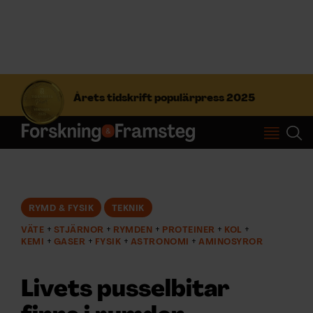
S
ö
Årets tidskrift populärpress 2025
k
e
f
Prenumerera
t
e
r
Logga in
:
RYMD & FYSIK
TEKNIK
VÄTE
STJÄRNOR
RYMDEN
PROTEINER
KOL
NYHETSBREV
KEMI
GASER
FYSIK
ASTRONOMI
AMINOSYROR
ÄMNEN
Livets pusselbitar