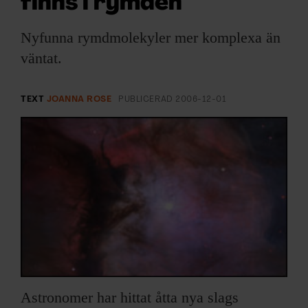
finns i rymden
ARKIV & E-TIDNING
Nyfunna rymdmolekyler mer komplexa än
LYSSNA/PODD
väntat.
EVENEMANG & RESOR
TEXT
JOANNA ROSE
PUBLICERAD
2006-12-01
SHOP
KONTAKTA F&F
SKRIV I F&F
PRENUMERERA PÅ F&F
ANNONSERA I F&F
Astronomer har hittat åtta nya slags
OM F&F