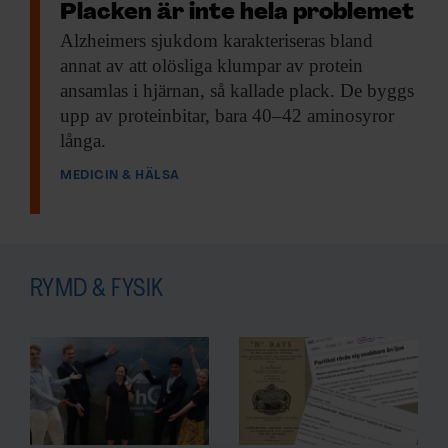
Placken är inte hela problemet
Alzheimers sjukdom karakteriseras
bland
annat av att olösliga klumpar av protein
ansamlas i hjärnan, så kallade plack. De byggs
upp av proteinbitar, bara 40–42 aminosyror
långa.
MEDICIN & HÄLSA
RYMD & FYSIK