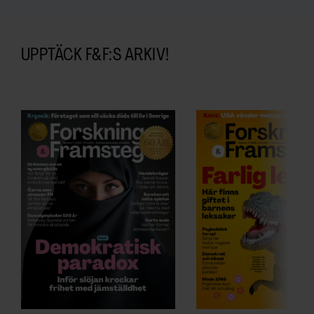
UPPTÄCK F&F:S ARKIV!