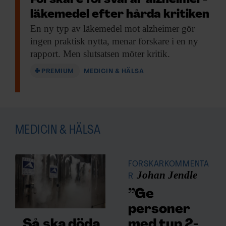
Forskare försvarar alzheimer­
läkemedel efter hårda kritiken
En ny typ
av läkemedel mot alzheimer gör
ingen praktisk nytta, menar forskare i en ny
rapport. Men slutsatsen möter kritik.
PREMIUM
MEDICIN & HÄLSA
MEDICIN & HÄLSA
FORSKARKOMMENTA
Johan Jendle
R
”Ge
personer
med typ 2-
Så ska döda