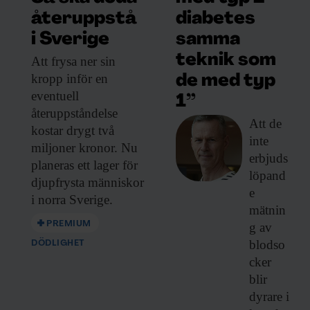
diabetes
återuppstå
samma
i Sverige
teknik som
Att frysa ner
sin
kropp inför en
de med typ
eventuell
1”
återuppståndelse
Att de
kostar drygt två
inte
miljoner kronor. Nu
erbjuds
planeras ett lager för
löpand
djupfrysta människor
e
i norra Sverige.
mätnin
PREMIUM
g av
blodso
DÖDLIGHET
cker
blir
dyrare i