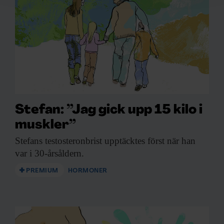
för sociala medier och analysera vår trafik. Vi
vidarebefordrar även sådana identifierare och annan
information från din enhet till de sociala medier och
annons- och analysföretag som vi samarbetar med.
Dessa kan i sin tur kombinera informationen med annan
information som du har tillhandahållit eller som de har
samlat in när du har använt deras tjänster.
Stefan: ”Jag gick upp 15 kilo i
muskler”
Stefans testosteronbrist upptäcktes
först när han
var i 30-årsåldern.
PREMIUM
HORMONER