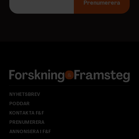
-
Prenumerera
p
o
s
t
a
d
r
e
s
s
:
NYHETSBREV
PODDAR
KONTAKTA F&F
PRENUMERERA
ANNONSERA I F&F