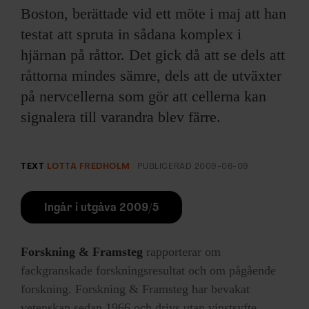
Boston, berättade vid ett möte i maj att han
testat att spruta in sådana komplex i
hjärnan på råttor. Det gick då att se dels att
råttorna mindes sämre, dels att de utväxter
på nervcellerna som gör att cellerna kan
signalera till varandra blev färre.
TEXT
LOTTA FREDHOLM
PUBLICERAD
2009-06-09
Ingår i utgåva 2009/5
Forskning & Framsteg
rapporterar om
fackgranskade forskningsresultat och om pågående
forskning. Forskning & Framsteg har bevakat
vetenskap sedan 1966 och drivs utan vinstsyfte.