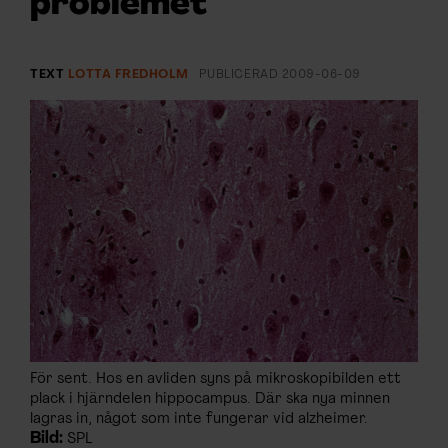
problemet
ARKIV & E-TIDNING
LYSSNA/PODD
TEXT
LOTTA FREDHOLM
PUBLICERAD
2009-06-09
EVENEMANG & RESOR
SHOP
KONTAKTA F&F
SKRIV I F&F
PRENUMERERA PÅ F&F
För sent. Hos en avliden syns på mikroskopibilden ett
ANNONSERA I F&F
plack i hjärndelen hippocampus. Där ska nya minnen
lagras in, något som inte fungerar vid alzheimer.
OM F&F
Bild:
SPL