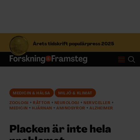
S
ö
Årets tidskrift populärpress 2025
k
e
f
Prenumerera
t
e
r
Logga in
:
MEDICIN & HÄLSA
MILJÖ & KLIMAT
ZOOLOGI
RÅTTOR
NEUROLOGI
NERVCELLER
NYHETSBREV
MEDICIN
HJÄRNAN
AMINOSYROR
ALZHEIMER
ÄMNEN
Placken är inte hela