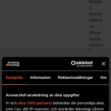
längde
n,
skriver
forskar
en
Johan
Jendle.
DIABETE
S
Samtycke
Information
Reklaminställningar
Om
Ansvarsfull användning av dina uppgifter
Robert:
Vi och
våra 1022 partners
behandlar din personliga data,
”Jag är
som t.ex. ditt IP-nummer, och använder teknologi såsom