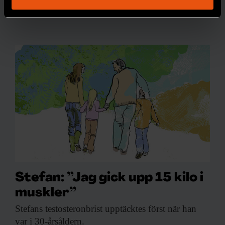
Du kan ändra eller dra tillbaka ditt samtycke när som
HORMONER
helst från cookie-förklaringen.
Vi använder enhetsidentifierare för att anpassa innehållet
och annonserna till användarna, tillhandahålla funktioner
för sociala medier och analysera vår trafik. Vi
vidarebefordrar även sådana identifierare och annan
information från din enhet till de sociala medier och
annons- och analysföretag som vi samarbetar med.
Dessa kan i sin tur kombinera informationen med annan
information som du har tillhandahållit eller som de har
samlat in när du har använt deras tjänster.
Stefan: ”Jag gick upp 15 kilo i
muskler”
Stefans testosteronbrist upptäcktes
först när han
var i 30-årsåldern.