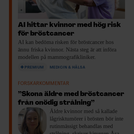
AI hittar kvinnor med hög risk
för bröstcancer
AI kan bedöma
risken för bröstcancer hos
ännu friska kvinnor. Nästa steg är att införa
modellen på mammografikliniker.
PREMIUM
MEDICIN & HÄLSA
FORSKARKOMMENTAR
”Skona äldre med bröstcancer
från onödig strålning”
Äldre kvinnor med
så kallade
lågrisktumörer i brösten bör inte
rutinmässigt behandlas med
strålning, skriver kirurgen Åsa