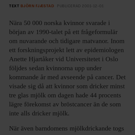
ARKIV & E-TIDNING
TEXT
BJÖRN FJÆSTAD
PUBLICERAD
2001-12-01
LYSSNA/PODD
Nära 50 000 norska kvinnor svarade i
början av 1990-talet på ett frågeformulär
EVENEMANG & RESOR
om nuvarande och tidigare matvanor. Inom
ett forskningsprojekt lett av epidemiologen
SHOP
Anette Hjartåker vid Universitetet i Oslo
KONTAKTA F&F
följdes sedan kvinnorna upp under
kommande år med avseende på cancer. Det
SKRIV I F&F
visade sig då att kvinnor som dricker minst
tre glas mjölk om dagen hade 44 procents
PRENUMERERA PÅ F&F
lägre förekomst av bröstcancer än de som
inte alls dricker mjölk.
ANNONSERA I F&F
När även barndomens mjölkdrickande togs
OM F&F