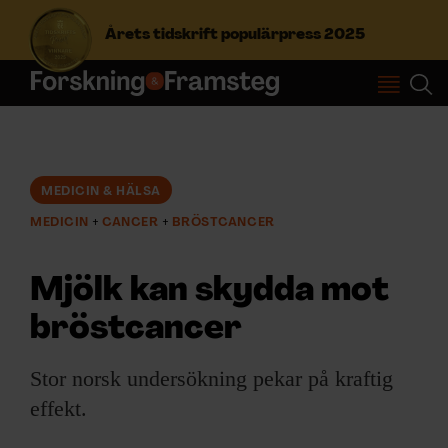
Årets tidskrift populärpress 2025
S
ö
k
e
f
MEDICIN & HÄLSA
Prenumerera
t
MEDICIN
CANCER
BRÖSTCANCER
e
r
Logga in
:
Mjölk kan skydda mot
bröstcancer
NYHETSBREV
Stor norsk undersökning pekar på kraftig
ÄMNEN
effekt.