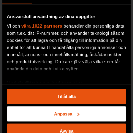
Ansvarsfull användning av dina uppgifter
Vi och
våra 1022 partners
behandlar din personliga data,
Robert:
som t.ex. ditt IP-nummer, och använder teknologi såsom
”Jag är
cookies för att lagra och få tillgång till information på din
tacksam
enhet för att kunna tillhandahålla personliga annonser och
över att
innehåll, annons- och innehållsmätning, åskådarinsikter
och produktutveckling. Du kan själv välja vilka som får
sexlivet
använda din data och i vilka syften.
återställde
s”
Med din tillåtelse skulle vi även vilja:
Testosteronbrist
Samla in information om din geografiska plats
Tillåt alla
gjorde att
Robert
som kan ha en noggrannhet på upp till flera meter
kände sig deprimerad
Identifiera din enhet genom att aktivt skanna den
och tappade ork och
för specifika kännetecken (fingeravtryck)
Anpassa
sexlust.
Ta reda på mer om hur dina personliga uppgifter
behandlas och ställ in dina preferenser i
detaljsektionen
.
Avvisa
PREMIUM