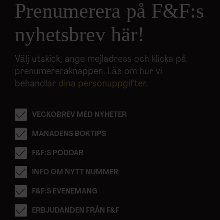
Prenumerera på F&F:s
nyhetsbrev här!
Välj utskick, ange mejladress och klicka på
prenumereraknappen. Läs om hur vi
behandlar
dina personuppgifter
.
VECKOBREV MED NYHETER
MÅNADENS BOKTIPS
F&F:S PODDAR
INFO OM NYTT NUMMER
F&F:S EVENEMANG
ERBJUDANDEN FRÅN F&F