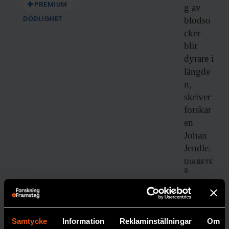
PREMIUM
g av
blodso
DÖDLIGHET
cker
blir
dyrare i
längde
n,
skriver
forskar
en
Johan
Jendle.
DIABETE
S
Samtycke
Information
Reklaminställningar
Om