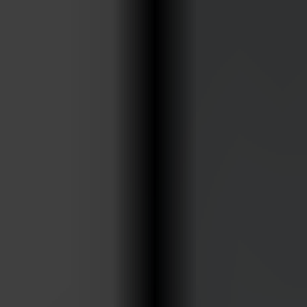
annons- och analysföretag som vi samarbetar med.
Dessa kan i sin tur kombinera informationen med annan
information som du har tillhandahållit eller som de har
samlat in när du har använt deras tjänster.