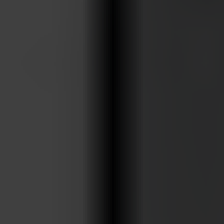
ARKIV & E-TIDNING
LYSSNA/PODD
EVENEMANG & RESOR
SHOP
KONTAKTA F&F
SKRIV I F&F
PRENUMERERA PÅ F&F
ANNONSERA I F&F
OM F&F