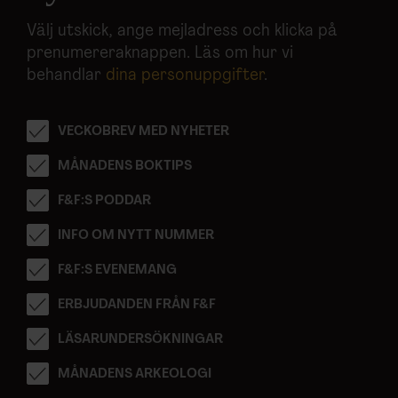
Välj utskick, ange mejladress och klicka på
prenumereraknappen. Läs om hur vi
behandlar
dina personuppgifter
.
VECKOBREV MED NYHETER
MÅNADENS BOKTIPS
F&F:S PODDAR
INFO OM NYTT NUMMER
F&F:S EVENEMANG
ERBJUDANDEN FRÅN F&F
LÄSARUNDERSÖKNINGAR
MÅNADENS ARKEOLOGI