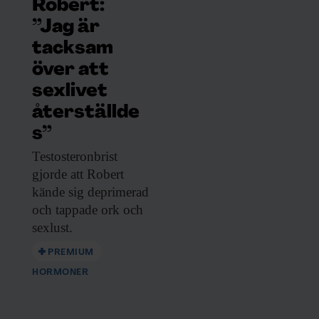
Robert:
”Jag är
tacksam
över att
sexlivet
återställde
s”
Testosteronbrist
gjorde att
Robert
kände sig deprimerad
och tappade ork och
sexlust.
PREMIUM
HORMONER