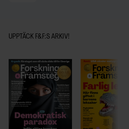
UPPTÄCK F&F:S ARKIV!