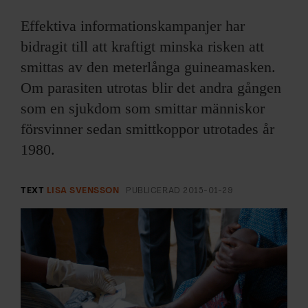
ARKIV & E-TIDNING
Effektiva informationskampanjer har
LYSSNA/PODD
bidragit till att kraftigt minska risken att
smittas av den meterlånga guineamasken.
EVENEMANG & RESOR
Om parasiten utrotas blir det andra gången
som en sjukdom som smittar människor
SHOP
försvinner sedan smittkoppor utrotades år
1980.
KONTAKTA F&F
SKRIV I F&F
TEXT
LISA SVENSSON
PUBLICERAD
2015-01-29
PRENUMERERA PÅ F&F
ANNONSERA I F&F
OM F&F