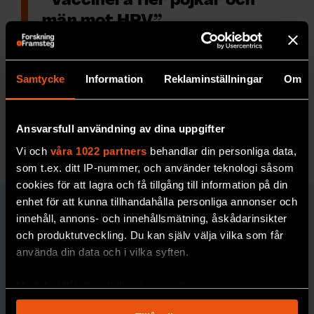
”Vaccinera fler pojkar och
män mot HPV”
Pojkar och män
som hamnat
utanför det skolbaserade
vaccinprogrammet mot HPV bör
Samtycke
Information
Reklaminställningar
Om
erbjudas vaccin, enligt virologen
Tina Dalianis.
Ansvarsfull användning av dina uppgifter
MEDICIN & HÄLSA
Vi och
våra 1022 partners
behandlar din personliga data,
som t.ex. ditt IP-nummer, och använder teknologi såsom
cookies för att lagra och få tillgång till information på din
enhet för att kunna tillhandahålla personliga annonser och
MEDICIN & HÄLSA
innehåll, annons- och innehållsmätning, åskådarinsikter
och produktutveckling. Du kan själv välja vilka som får
använda din data och i vilka syften.
FORSKARKOMMENTA
Johan Jendle
R
Med din tillåtelse skulle vi även vilja:
”Ge
Samla in information om din geografiska plats