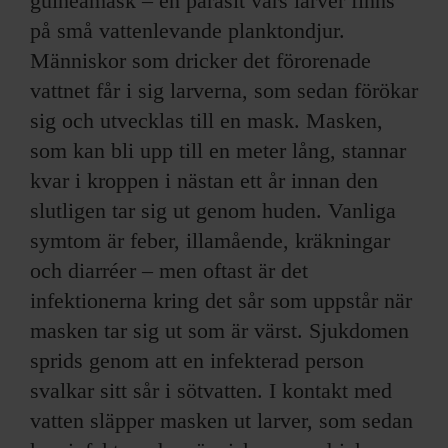
guineamask – en parasit vars larver finns
på små vattenlevande planktondjur.
Människor som dricker det förorenade
vattnet får i sig larverna, som sedan förökar
sig och utvecklas till en mask. Masken,
som kan bli upp till en meter lång, stannar
kvar i kroppen i nästan ett år innan den
slutligen tar sig ut genom huden. Vanliga
symtom är feber, illamående, kräkningar
och diarréer – men oftast är det
infektionerna kring det sår som uppstår när
masken tar sig ut som är värst. Sjukdomen
sprids genom att en infekterad person
svalkar sitt sår i sötvatten. I kontakt med
vatten släpper masken ut larver, som sedan