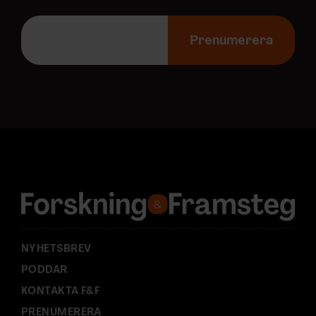
E
-
Prenumerera
p
o
s
t
a
d
r
e
s
s
:
NYHETSBREV
PODDAR
KONTAKTA F&F
PRENUMERERA