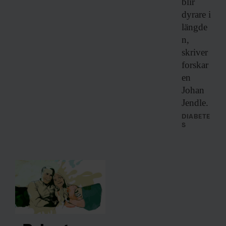
blir
dyrare i
längde
n,
skriver
forskar
en
Johan
Jendle.
DIABETE
S