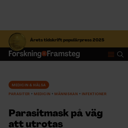
S
ö
Årets tidskrift populärpress 2025
k
e
f
Prenumerera
t
e
r
Logga in
:
MEDICIN & HÄLSA
PARASITER
MEDICIN
MÄNNISKAN
INFEKTIONER
NYHETSBREV
Parasitmask på väg
ÄMNEN
att utrotas