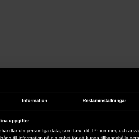
Information
Reklaminställningar
ina uppgifter
handlar din personliga data, som t.ex. ditt IP-nummer, och anv
illgång till information på din enhet för att kunna tillhandahålla pe