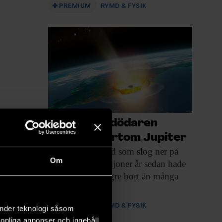
PREMIUM
RYMD & FYSIK
Dinosauriedödaren
bildades bortom Jupiter
Den stora asteroid
som slog ner på
Om
jorden för 66 miljoner år sedan hade
sitt ursprung längre bort än många
andra asteroider.
PREMIUM
RYMD & FYSIK
änder teknologi såsom
rsonliga annonser och innehåll,