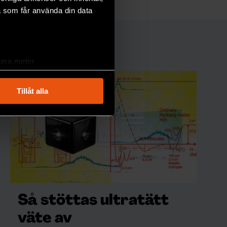
a som får använda din data
lera meter
ryck)
ljsektionen
. Du kan ändra
Tillåt alla
andahålla funktioner för
n information från din enhet
 tur kombinera informationen
deras tjänster.
Så stöttas ultratätt
väte av