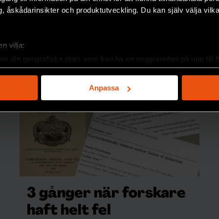
, åskådarinsikter och produktutveckling. Du kan själv välja vilk
 Didymos B i bilden) i en hastighet av sex
n vilja:
om din geografiska plats som kan ha en noggrannhet på upp till f
genom att aktivt skanna den för specifika kännetecken (fingeravt
n satellitkamera i närheten av
rsonliga uppgifter behandlas och ställ in dina preferenser i
deta
ade direktsändning här:
Anpassa
ke när som helst från cookie-förklaringen.
e för att anpassa innehållet och annonserna till användarna, tillh
vår trafik. Vi vidarebefordrar även sådana identifierare och anna
nnons- och analysföretag som vi samarbetar med. Dessa kan i sin
har tillhandahållit eller som de har samlat in när du har använt 
3 gånger när forskare
haft helt fel