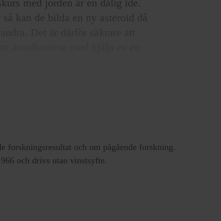
skurs med jorden är en dålig idé.
 så kan de bilda en ny asteroid då
andra. Det är därför säkrare att
r att åstadkomma med hjälp av en
et första steget mot att bygga
 hos asteroider som riskerar att
24 november 2021 och når fram till
meter från jorden, klockan 01.14
rskjuta Dimorphos omloppsbana runt
e forskningsresultat och om pågående forskning.
66 och drivs utan vinstsyfte.
ta gången en möjlighet att bygga ett
sade Jan-Erik Wahlund, forskare vid
are intervju
med Forskning &