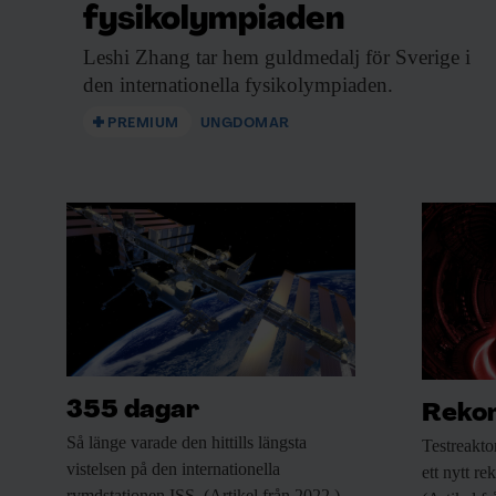
fysikolympiaden
Leshi Zhang tar
hem guldmedalj för Sverige i
den internationella fysikolympiaden.
PREMIUM
UNGDOMAR
Klicka här för att länkas till direktsändningen.
2. Ett försvar för jorde
År 2016 grundade NASA organisationen Pl
Office. Strax därefter grundade även den 
en motsvarande organisation. Målet är att ö
355 dagar
Rekor
och andra objekt som kan utgöra ett hot mo
Så länge varade
den hittills längsta
Testreakto
rymduppdrag som kan hindra objekt från att
vistelsen på den internationella
ett nytt re
rymdstationen ISS. (Artikel från 2022.)