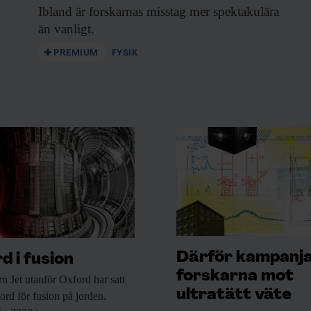
Ibland är forskarnas
misstag mer spektakulära
än vanligt.
PREMIUM
FYSIK
n
anetary Defense Coordination
Europeiska Rymdorganisationen, ESA,
vervaka och klassificera asteroider
Därför kampanj
d i fusion
t jorden, samt understödja
forskarna mot
rn Jet utanför
Oxford har satt
 kollidera med jorden.
ultratätt väte
kord för fusion på jorden.