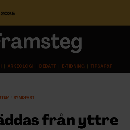
s 2025
S
ö
k
e
f
t
e
r
I
ARKEOLOGI
DEBATT
E-TIDNING
TIPSA F&F
:
STEM
RYMDFART
äddas från yttre