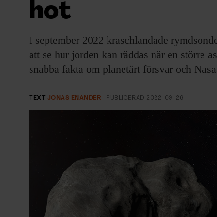
hot
EVENEMANG & RESOR
SHOP
I september 2022 kraschlandade rymdsonden 
att se hur jorden kan räddas när en större a
KONTAKTA F&F
snabba fakta om planetärt försvar och Nasa
SKRIV I F&F
TEXT
JONAS ENANDER
PUBLICERAD
2022-09-26
PRENUMERERA PÅ F&F
ANNONSERA I F&F
OM F&F