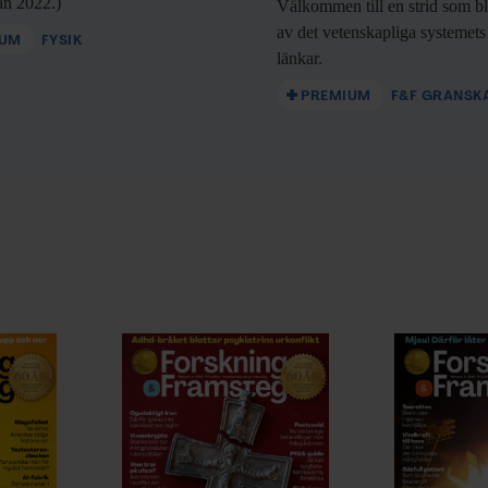
rån 2022.)
Välkommen till en
strid som bl
av det vetenskapliga systemets
IUM
FYSIK
länkar.
 orsaka omfattande skada på global
PREMIUM
F&F GRANSK
meter och 1 km kan orsaka
attningsvis 25 000 asteroider som är
Hälften av dessa har identifierats.
ar att krocka med jorden de
ar dokumenterats under människans
n av Tunguskafloden i Ryssland. En
kraft motsvarande en
till marken och många människor