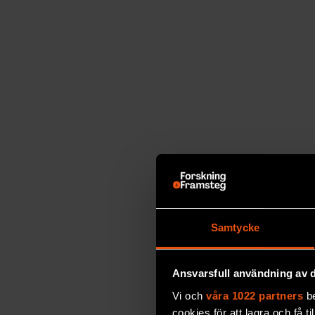
Framsteg.
Samtycke
Ansvarsfull användning av d
Vi och
våra 1022 partners
be
cookies för att lagra och få t