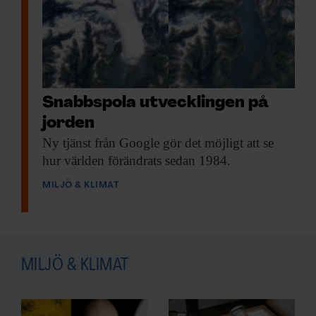
F&F I DIN MEJLBOX!
Håll dig uppdaterad med
Snabbspola utvecklingen på
F&F:s nyhetsbrev!
jorden
Ny tjänst från
Google gör det möjligt att se
hur världen förändrats sedan 1984.
Beställ nyhetsbrev
MILJÖ & KLIMAT
MILJÖ & KLIMAT