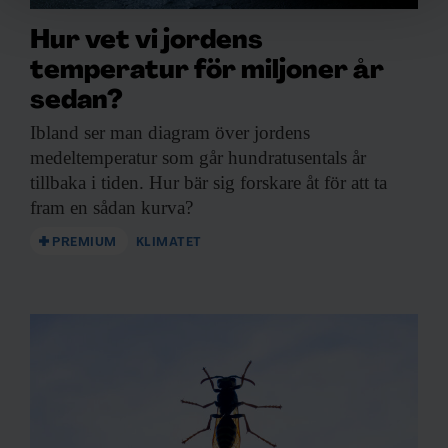
Vi använder enhetsidentifierare för att anpassa innehållet
och annonserna till användarna, tillhandahålla funktioner
Hur vet vi jordens
för sociala medier och analysera vår trafik. Vi
temperatur för miljoner år
vidarebefordrar även sådana identifierare och annan
sedan?
information från din enhet till de sociala medier och
annons- och analysföretag som vi samarbetar med.
Ibland ser man
diagram över jordens
Dessa kan i sin tur kombinera informationen med annan
medeltemperatur som går hundratusentals år
information som du har tillhandahållit eller som de har
tillbaka i tiden. Hur bär sig forskare åt för att ta
samlat in när du har använt deras tjänster.
fram en sådan kurva?
PREMIUM
KLIMATET