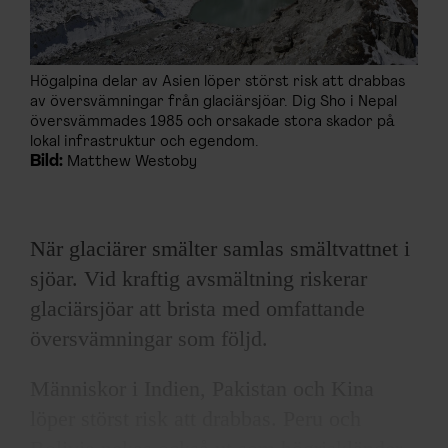
Högalpina delar av Asien löper störst risk att drabbas
av översvämningar från glaciärsjöar. Dig Sho i Nepal
översvämmades 1985 och orsakade stora skador på
lokal infrastruktur och egendom.
Bild:
Matthew Westoby
När glaciärer smälter samlas smältvattnet i
sjöar. Vid kraftig avsmältning riskerar
glaciärsjöar att brista med omfattande
översvämningar som följd.
Människor i Indien, Pakistan och Kina
löper störst risk att drabbas. Peru och