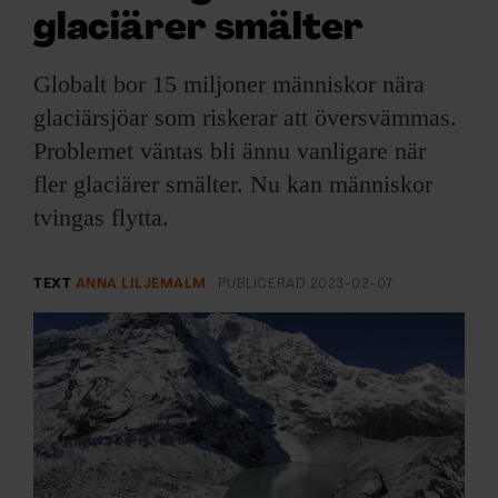
ARKIV & E-TIDNING
glaciärer smälter
LYSSNA/PODD
Globalt bor 15 miljoner människor nära
glaciärsjöar som riskerar att översvämmas.
EVENEMANG & RESOR
Problemet väntas bli ännu vanligare när
fler glaciärer smälter. Nu kan människor
SHOP
tvingas flytta.
KONTAKTA F&F
TEXT
ANNA LILJEMALM
PUBLICERAD
2023-02-07
SKRIV I F&F
PRENUMERERA PÅ F&F
ANNONSERA I F&F
OM F&F