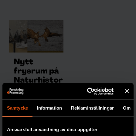
Nytt
frysrum på
Naturhistor
iska säkrar
forskning
om
Samtycke
Information
Reklaminställningar
Om
miljögifter
Miljöprovbanken vid
Ansvarsfull användning av dina uppgifter
Naturhistoriska