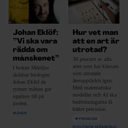
Johan Eklöf:
Hur vet man
”Vi ska vara
att en art är
KUNSKAP BASERAD PÅ VETENSKAP
rädda om
utrotad?
Prenumerera på
månskenet”
30 procent av
alla
Forskning & Framsteg!
arter som har klassats
I boken Månljus
som utrotade
skildrar biologen
Inlogg till
fof.se
och app •
E-tidning
•
återupptäckts igen.
Johan Eklöf de
Nyhetsbrev • Rabatt på våra
Med matematiska
rytmer månen ger
evenemang
modeller och AI ska
upphov till på
bedömningarna få
jorden.
bättre precision.
Beställ i dag!
MÅNEN
PREMIUM
BIOLOGISK MÅNGFALD