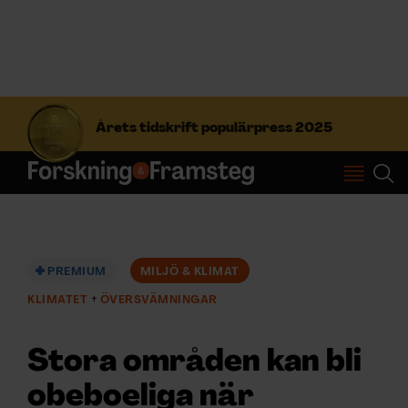
S
ö
Årets tidskrift populärpress 2025
k
e
f
Prenumerera
t
e
r
Logga in
:
PREMIUM
MILJÖ & KLIMAT
KLIMATET
ÖVERSVÄMNINGAR
NYHETSBREV
Stora områden kan bli
ÄMNEN
obeboeliga när