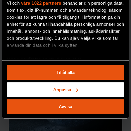
Vi och
våra 1022 partners
behandlar din personliga data,
riksmuseet är en av
som t.ex. ditt IP-nummer, och använder teknologi såsom
världens äldsta och
cookies för att lagra och få tillgång till information på din
mest omfattande. Nu
enhet för att kunna tillhandahålla personliga annonser och
behöver den byggas
innehåll, annons- och innehållsmätning, åskådarinsikter
ut.
och produktutveckling. Du kan själv välja vilka som får
använda din data och i vilka syften.
PREMIUM
GIFTER
Med din tillåtelse skulle vi även vilja:
Samla in information om din geografiska plats
Tillåt alla
som kan ha en noggrannhet på upp till flera meter
Identifiera din enhet genom att aktivt skanna den
för specifika kännetecken (fingeravtryck)
Anpassa
Ta reda på mer om hur dina personliga uppgifter
behandlas och ställ in dina preferenser i
detaljsektionen
.
Avvisa
Du kan ändra eller dra tillbaka ditt samtycke när som
helst från cookie-förklaringen.