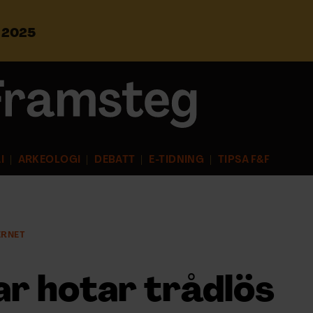
s 2025
S
ö
k
e
f
t
e
r
I
ARKEOLOGI
DEBATT
E-TIDNING
TIPSA F&F
:
ERNET
ar hotar trådlös