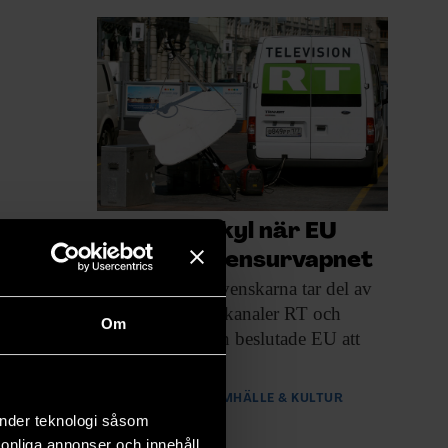
Risk för rekyl när EU
använder censurvapnet
Sju procent av
svenskarna tar del av
Rysslands mediekanaler RT och
Om
Sputnik. Nyligen beslutade EU att
blockera dem.
PREMIUM
SAMHÄLLE & KULTUR
änder teknologi såsom
rsonliga annonser och innehåll,