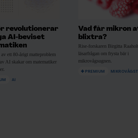
r revolutionerar
Vad får mikron a
ya AI-beviset
blixtra?
matiken
Rise-forskaren Birgitta Raahol
läsarfrågan om frysta bär i
av ett
80-årigt matteproblem
mikrovågsugnen.
 av AI skakar om matematiker
er.
PREMIUM
MIKROVÅGST
IUM
AI