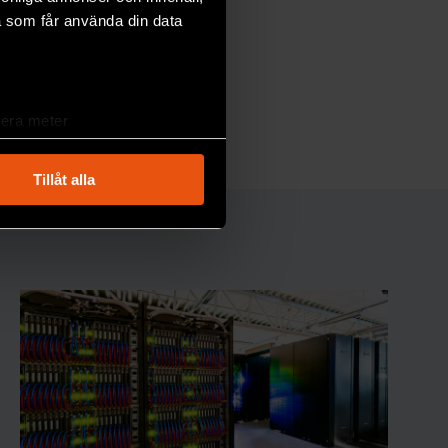
a som får använda din data
lera meter
ryck)
ljsektionen
. Du kan ändra
Tillåt alla
andahålla funktioner för
n information från din enhet
 tur kombinera informationen
deras tjänster.