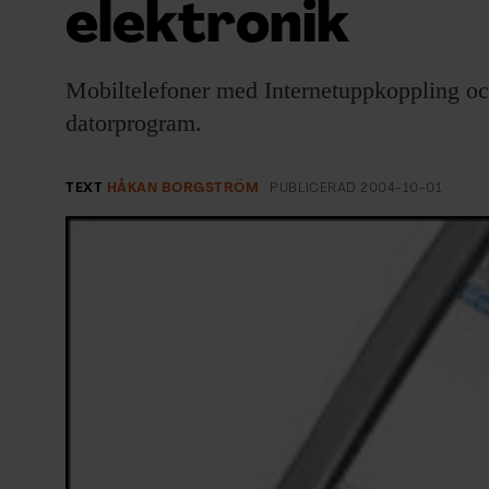
elektronik
EVENEMANG & RESOR
SHOP
Mobiltelefoner med Internetuppkoppling oc
datorprogram.
KONTAKTA F&F
SKRIV I F&F
TEXT
HÅKAN BORGSTRÖM
PUBLICERAD
2004-10-01
PRENUMERERA PÅ F&F
ANNONSERA I F&F
OM F&F