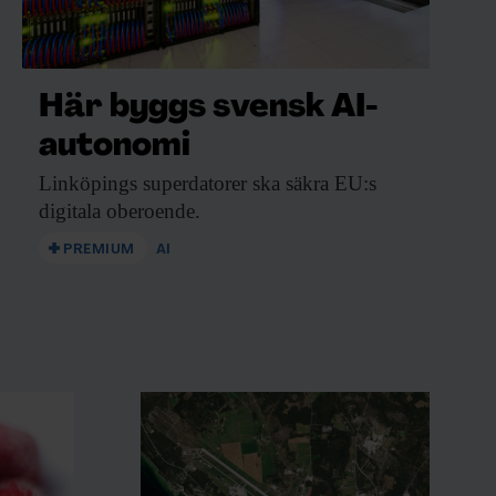
Här byggs svensk AI-
autonomi
Linköpings superdatorer ska
säkra EU:s
digitala oberoende.
PREMIUM
AI