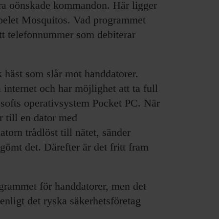
öra oönskade kommandon. Här ligger
spelet Mosquitos. Vad programmet
 ett telefonnummer som debiterar
 häst som slår mot handdatorer.
 internet och har möjlighet att ta full
osofts operativsystem Pocket PC. När
 till en dator med
torn trådlöst till nätet, sänder
ömt det. Därefter är det fritt fram
rogrammet för handdatorer, men det
, enligt det ryska säkerhetsföretag