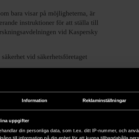
som bara visar på möjligheterna, är
ande instruktioner för att ställa till
orskningsavdelningen vid Kaspersky
 säkerhet vid säkerhetsföretaget
 mot mobiltelefoner och handdatorer
plattform, som Windows inom
 visar att virustillverkarna är
Information
Reklaminställningar
onik.
ina uppgifter
handlar din personliga data, som t.ex. ditt IP-nummer, och anv
illgång till information på din enhet för att kunna tillhandahålla pe