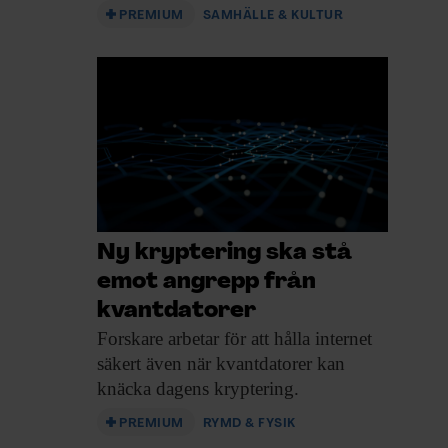
PREMIUM
SAMHÄLLE & KULTUR
Ny kryptering ska stå
emot angrepp från
kvantdatorer
Forskare arbetar för
att hålla internet
säkert även när kvantdatorer kan
knäcka dagens kryptering.
PREMIUM
RYMD & FYSIK