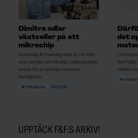
Dimitra odlar
Därfö
växtceller på ett
det n
mikrochip
mate
Forskning & Framsteg
tittar in i ett labb
Lösningen 
som utnyttjar tillverkning i mikroskopiskt
med hjälp
format för att utforska växternas
världen öv
hemligheter.
PREM
PREMIUM
VÄXTER
UPPTÄCK F&F:S ARKIV!