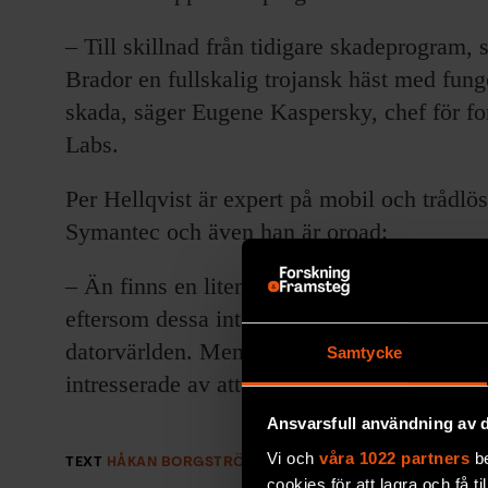
– Till skillnad från tidigare skadeprogram, 
Brador en fullskalig trojansk häst med funger
skada, säger Eugene Kaspersky, chef för f
Labs.
Per Hellqvist är expert på mobil och trådlös
Symantec och även han är oroad:
– Än finns en liten tidsfrist för angreppen
eftersom dessa inte har någon gemensam 
datorvärlden. Men dessa första skadeprogram
Samtycke
intresserade av att angripa ny trådlös elektr
Ansvarsfull användning av d
Vi och
våra 1022 partners
be
TEXT
HÅKAN BORGSTRÖM
PUBLICERAD
2004-10-01
cookies för att lagra och få t