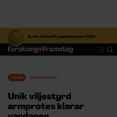
S
ö
Årets tidskrift populärpress 2025
k
e
f
Prenumerera
t
e
r
Logga in
:
TEKNIK
MEDICINTEKNIK
NYHETSBREV
Unik viljestyrd
ÄMNEN
armprotes klarar
vardagen