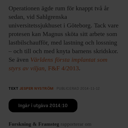
Operationen ägde rum för knappt två år
sedan, vid Sahlgrenska
universitetssjukhuset i Göteborg. Tack vare
protesen kan Magnus sköta sitt arbete som
lastbilschaufför, med lastning och lossning
– och till och med knyta barnens skridskor.
Se även
Världens första implantat som
styrs av viljan
, F&F 4/2013
.
TEXT
JESPER NYSTRÖM
PUBLICERAD
2014-11-12
Ingår i utgåva 2014/10
Forskning & Framsteg
rapporterar om