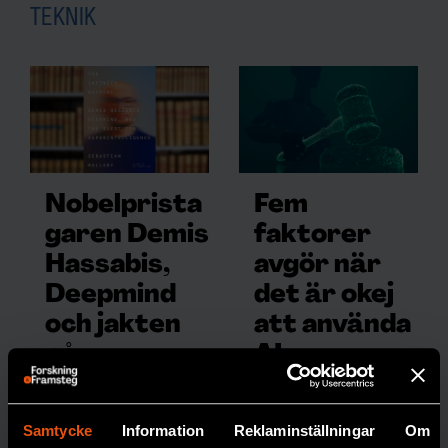
TEKNIK
Nobelprista
Fem
garen Demis
faktorer
Hassabis,
avgör när
Deepmind
det är okej
och jakten
att använda
på
AI
superintelli
Vi låter gärna
AI
avslöja
gens
Samtycke
Information
Reklaminställningar
Om
bankbedrägerier,
I The infinity