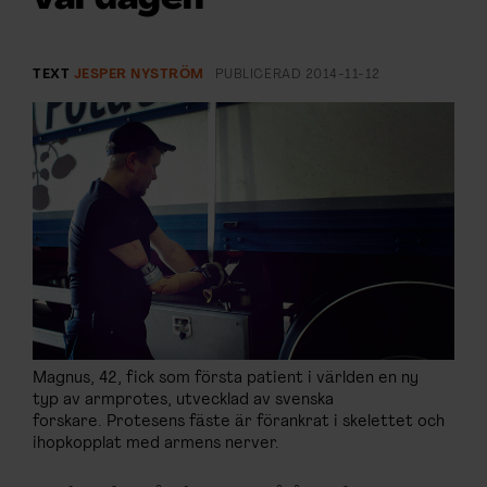
ARKIV & E-TIDNING
LYSSNA/PODD
TEXT
JESPER NYSTRÖM
PUBLICERAD
2014-11-12
EVENEMANG & RESOR
SHOP
KONTAKTA F&F
SKRIV I F&F
PRENUMERERA PÅ F&F
Magnus, 42, fick som första patient i världen en ny
typ av armprotes, utvecklad av svenska
ANNONSERA I F&F
forskare. Protesens fäste är förankrat i skelettet och
ihopkopplat med armens nerver.
OM F&F