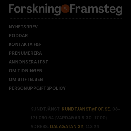
s
s
:
NYHETSBREV
PODDAR
KONTAKTA F&F
PRENUMERERA
ANNONSERA I F&F
OM TIDNINGEN
OM STIFTELSEN
PERSONUPPGIFTSPOLICY
KUNDTJÄNST:
KUNDTJANST@FOF.SE
, 08-
121 060 64 (VARDAGAR 8.30–17.00).
ADRESS:
DALAGATAN 32
, 113 24