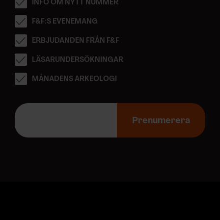
INFO OM NYTT NUMMER
F&F:S EVENEMANG
ERBJUDANDEN FRÅN F&F
LÄSARUNDERSÖKNINGAR
MÅNADENS ARKEOLOGI
E
-
Prenumerera
p
o
s
t
a
d
r
e