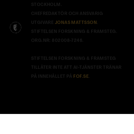
STOCKHOLM.
CHEFREDAKTÖR OCH ANSVARIG
UTGIVARE
JONAS MATTSSON
.
STIFTELSEN FORSKNING & FRAMSTEG.
ORG.NR: 802008-7246.
STIFTELSEN FORSKNING & FRAMSTEG
TILLÅTER INTE ATT AI-TJÄNSTER TRÄNAR
PÅ INNEHÅLLET PÅ
FOF.SE
.
Stäng