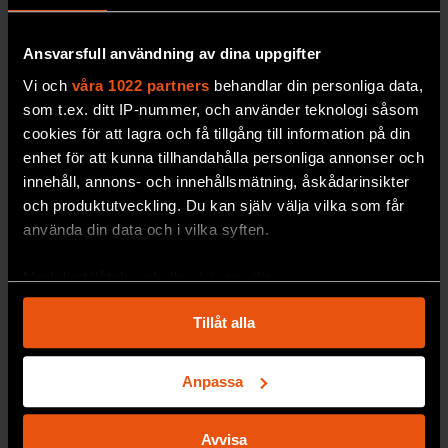
men tvekar inför att
machine får vi möta
låta den döma
en av AI-
Ansvarsfull användning av dina uppgifter
brottslingar eller fatta
utvecklingens mest
Vi och
våra 1022 partners
behandlar din personliga data,
beslut om vapen.
kända profiler.
som t.ex. ditt IP-nummer, och använder teknologi såsom
AI
cookies för att lagra och få tillgång till information på din
AI
enhet för att kunna tillhandahålla personliga annonser och
innehåll, annons- och innehållsmätning, åskådarinsikter
och produktutveckling. Du kan själv välja vilka som får
använda din data och i vilka syften.
Med din tillåtelse skulle vi även vilja:
Samla in information om din geografiska plats
Tillåt alla
som kan ha en noggrannhet på upp till flera meter
Här byggs
Identifiera din enhet genom att aktivt skanna den
svensk AI-
för specifika kännetecken (fingeravtryck)
Anpassa
autonomi
Ta reda på mer om hur dina personliga uppgifter
behandlas och ställ in dina preferenser i
detaljsektionen
.
Linköpings
Avvisa