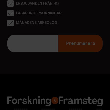
ERBJUDANDEN FRÅN F&F
LÄSARUNDERSÖKNINGAR
MÅNADENS ARKEOLOGI
E
-
Prenumerera
p
o
s
t
a
d
r
e
s
s
: