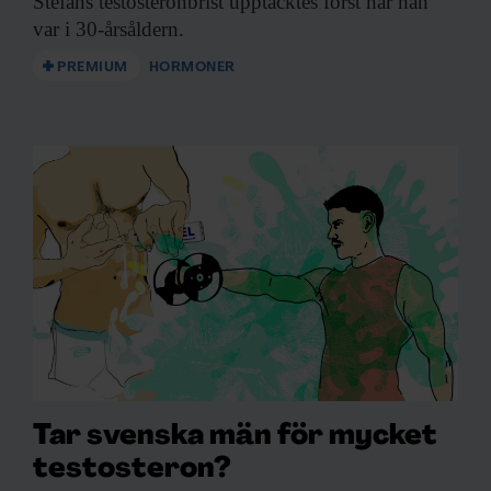
Stefans testosteronbrist upptäcktes
först när han
var i 30-årsåldern.
PREMIUM
HORMONER
Tar svenska män för mycket
testosteron?