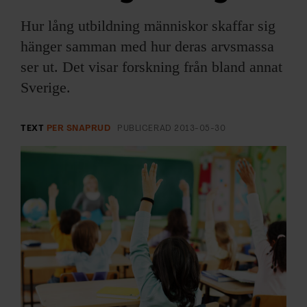
ARKIV & E-TIDNING
Hur lång utbildning människor skaffar sig
LYSSNA/PODD
hänger samman med hur deras arvsmassa
ser ut. Det visar forskning från bland annat
EVENEMANG & RESOR
Sverige.
SHOP
TEXT
PER SNAPRUD
PUBLICERAD
2013-05-30
KONTAKTA F&F
SKRIV I F&F
PRENUMERERA PÅ F&F
ANNONSERA I F&F
OM F&F