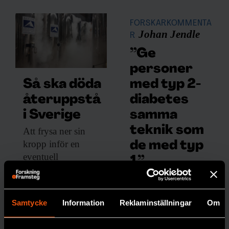
FORSKARKOMMENTA
Johan Jendle
R
”Ge
personer
med typ 2-
Så ska döda
diabetes
återuppstå
samma
i Sverige
teknik som
Att frysa ner
sin
kropp inför en
de med typ
eventuell
1”
återuppståndelse
Att de
kostar drygt två
inte
miljoner kronor. Nu
erbjuds
Samtycke
Information
Reklaminställningar
Om
planeras ett lager för
löpand
djupfrysta människor
e