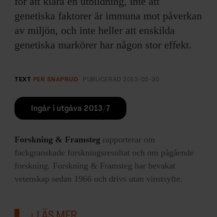
för att klara en utbildning, inte att
genetiska faktorer är immuna mot påverkan
av miljön, och inte heller att enskilda
genetiska markörer har någon stor effekt.
TEXT
PER SNAPRUD
PUBLICERAD
2013-05-30
Ingår i utgåva 2013/7
Forskning & Framsteg
rapporterar om
fackgranskade forskningsresultat och om pågående
forskning. Forskning & Framsteg har bevakat
vetenskap sedan 1966 och drivs utan vinstsyfte.
LÄS MER