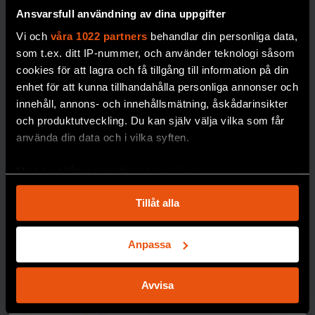
i norra Sverige.
Ansvarsfull användning av dina uppgifter
mätnin
PREMIUM
g av
Vi och
våra 1022 partners
behandlar din personliga data,
blodso
DÖDLIGHET
som t.ex. ditt IP-nummer, och använder teknologi såsom
cker
cookies för att lagra och få tillgång till information på din
blir
enhet för att kunna tillhandahålla personliga annonser och
dyrare i
innehåll, annons- och innehållsmätning, åskådarinsikter
längde
och produktutveckling. Du kan själv välja vilka som får
använda din data och i vilka syften.
n,
skriver
Med din tillåtelse skulle vi även vilja:
forskar
Samla in information om din geografiska plats
en
Tillåt alla
som kan ha en noggrannhet på upp till flera meter
Johan
Identifiera din enhet genom att aktivt skanna den
Jendle.
för specifika kännetecken (fingeravtryck)
Anpassa
DIABETE
S
Ta reda på mer om hur dina personliga uppgifter
behandlas och ställ in dina preferenser i
detaljsektionen
.
Avvisa
Du kan ändra eller dra tillbaka ditt samtycke när som
helst från cookie-förklaringen.