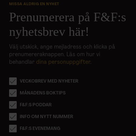
MISSA ALDRIG EN NYHET
Prenumerera på F&F:s
nyhetsbrev här!
Välj utskick, ange mejladress och klicka på
prenumereraknappen. Läs om hur vi
behandlar
dina personuppgifter
.
VECKOBREV MED NYHETER
MÅNADENS BOKTIPS
F&F:S PODDAR
INFO OM NYTT NUMMER
F&F:S EVENEMANG