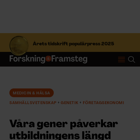
S
ö
Årets tidskrift populärpress 2025
k
e
f
Prenumerera
t
e
r
Logga in
:
MEDICIN & HÄLSA
SAMHÄLLSVETENSKAP
GENETIK
FÖRETAGSEKONOMI
NYHETSBREV
Våra gener påverkar
ÄMNEN
utbildningens längd