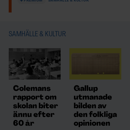
PREMIUM
SAMHÄLLE & KULTUR
SAMHÄLLE & KULTUR
Colemans
Gallup
rapport om
utmanade
skolan biter
bilden av
ännu efter
den folkliga
60 år
opinionen