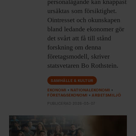
personalägande kan knappast
ARKIV & E-TIDNING
ursäktas som försiktighet.
LYSSNA/PODD
Ointresset och okunskapen
bland ledande ekonomer gör
EVENEMANG & RESOR
det svårt att få till stånd
forskning om denna
SHOP
företagsmodell, skriver
statsvetaren Bo Rothstein.
KONTAKTA F&F
SAMHÄLLE & KULTUR
SKRIV I F&F
EKONOMI
NATIONALEKONOMI
FÖRETAGSEKONOMI
ARBETSMILJÖ
PRENUMERERA PÅ F&F
PUBLICERAD
2026-05-07
ANNONSERA I F&F
OM F&F