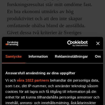
forskningsresultat står mitt omdöme fast.
En bra ekonomi utmärks av hög
produktivitet och att den inte skapar
omfattande ohälsa bland de anställda.
Givet dessa två kriterier är Sveriges
ekonomer inte vidare bra för Sveriges
ekonomi.
Samtycke
Information
Reklaminställningar
Om
Bo Rothstein
Ansvarsfull användning av dina uppgifter
Vi och
våra 1022 partners
behandlar din personliga data,
som t.ex. ditt IP-nummer, och använder teknologi såsom
cookies för att lagra och få tillgång till information på din
enhet för att kunna tillhandahålla personliga annonser och
innehåll, annons- och innehållsmätning, åskådarinsikter
Bild:
Johan