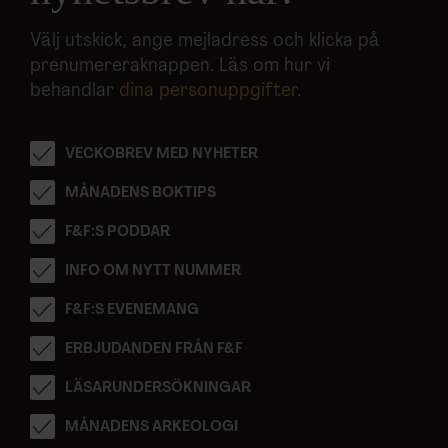
Välj utskick, ange mejladress och klicka på
prenumereraknappen. Läs om hur vi
behandlar
dina personuppgifter
.
VECKOBREV MED NYHETER
MÅNADENS BOKTIPS
F&F:S PODDAR
INFO OM NYTT NUMMER
F&F:S EVENEMANG
ERBJUDANDEN FRÅN F&F
LÄSARUNDERSÖKNINGAR
MÅNADENS ARKEOLOGI