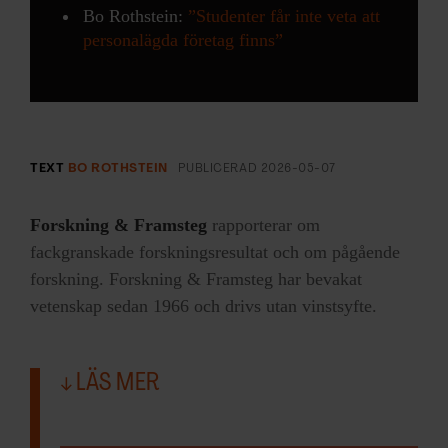
annons- och analysföretag som vi samarbetar med.
Bo Rothstein:
”Studenter får inte veta att
Dessa kan i sin tur kombinera informationen med annan
personalägda företag finns”
information som du har tillhandahållit eller som de har
samlat in när du har använt deras tjänster.
TEXT
BO ROTHSTEIN
PUBLICERAD
2026-05-07
Forskning & Framsteg
rapporterar om
fackgranskade forskningsresultat och om pågående
forskning. Forskning & Framsteg har bevakat
vetenskap sedan 1966 och drivs utan vinstsyfte.
LÄS MER