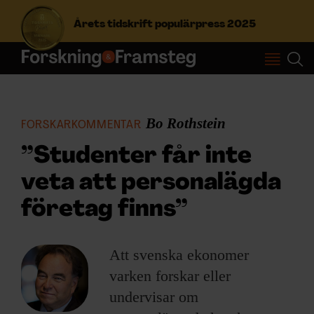
Årets tidskrift populärpress 2025
S
ö
k
e
Bo Rothstein
FORSKARKOMMENTAR
f
Prenumerera
t
”Studenter får inte
e
veta att personalägda
r
Logga in
:
företag finns”
NYHETSBREV
Att svenska ekonomer
varken forskar eller
ÄMNEN
undervisar om