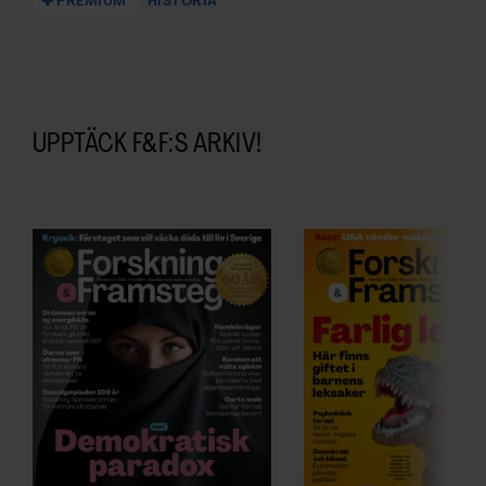
PREMIUM
HISTORIA
UPPTÄCK F&F:S ARKIV!