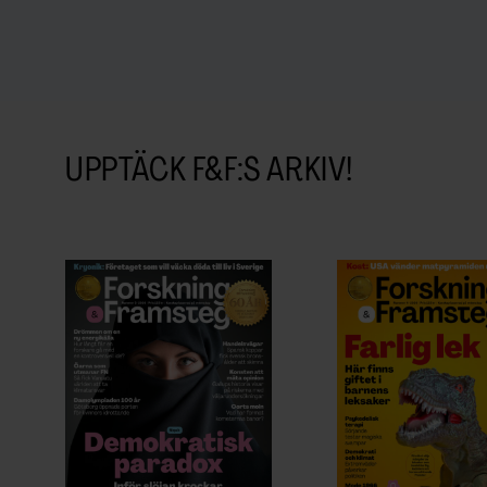
UPPTÄCK F&F:S ARKIV!