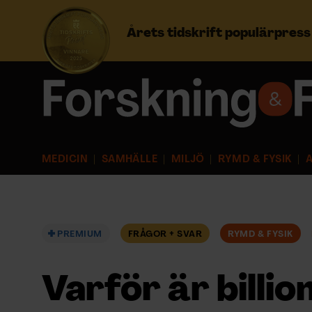
Årets tidskrift populärpres
Prenumerera
Logga in
MEDICIN
SAMHÄLLE
MILJÖ
RYMD & FYSIK
A
NYHETSBREV
ÄMNEN
PREMIUM
FRÅGOR + SVAR
RYMD & FYSIK
ARKIV & E-TIDNING
Varför är billio
LYSSNA/PODD