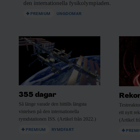
den internationella fysikolympiaden.
PREMIUM
UNGDOMAR
KUNSKAP BASERAD PÅ VETENSKAP
Prenumerera på Forskning 
Framsteg!
Inlogg till
fof.se
och app •
E-tidning
• Nyhetsbr
Rabatt på våra evenemang
355 dagar
Rekor
Beställ i dag!
Så länge varade
den hittills längsta
Testreakto
vistelsen på den internationella
ett nytt re
rymdstationen ISS. (Artikel från 2022.)
(Artikel f
PREMIUM
RYMDFART
PREM