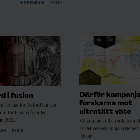
PREMIUM
FYSIK
&
ev •
Därför kampanj
d i fusion
forskarna mot
rn Jet utanför
Oxford har satt
ultratätt väte
kord för fusion på jorden.
rån 2022.)
Välkommen till en
strid som bl
av det vetenskapliga systemets
IUM
FYSIK
länkar.