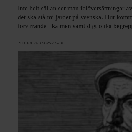
EVENEMANG & RESOR
Inte helt sällan ser man felöversättningar 
det ska stå miljarder på svenska. Hur komme
SHOP
förvirrande lika men samtidigt olika begrepp
KONTAKTA F&F
PUBLICERAD
2025-12-16
SKRIV I F&F
PRENUMERERA PÅ F&F
ANNONSERA I F&F
OM F&F