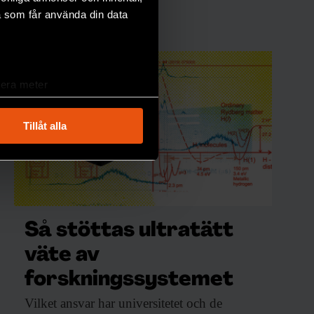
a som får använda din data
lera meter
ryck)
ljsektionen
. Du kan ändra
Tillåt alla
andahålla funktioner för
n information från din enhet
 tur kombinera informationen
deras tjänster.
Så stöttas ultratätt
väte av
forskningssystemet
Vilket ansvar har
universitetet och de