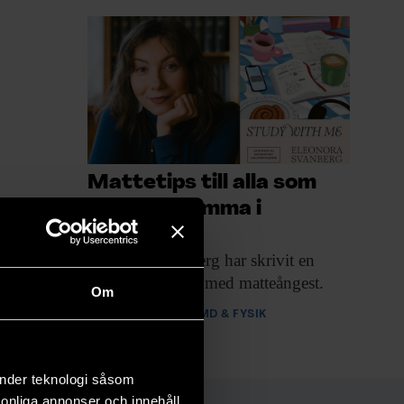
Mattetips till alla som
känt sig dumma i
huvudet
Eleonora Svanberg har
skrivit en
handbok för dig med matteångest.
Om
PREMIUM
RYMD & FYSIK
änder teknologi såsom
rsonliga annonser och innehåll,