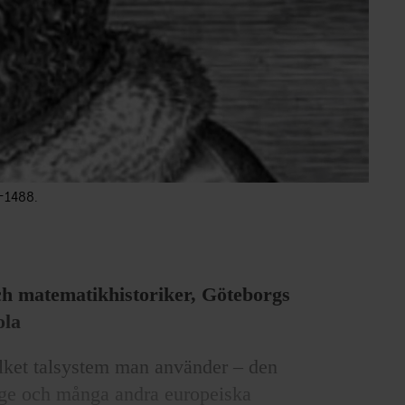
–1488.
ch matematikhistoriker, Göteborgs
ola
ilket talsystem man använder – den
rige och många andra europeiska