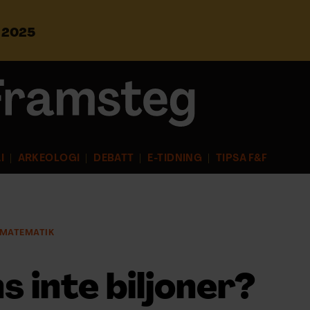
s 2025
S
ö
k
e
f
t
e
r
I
ARKEOLOGI
DEBATT
E-TIDNING
TIPSA F&F
:
MATEMATIK
ns inte biljoner?