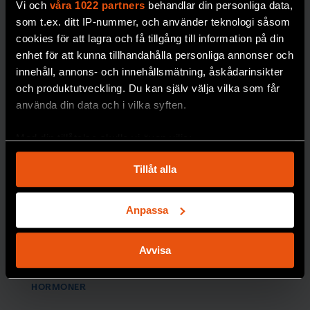
Vi och
våra 1022 partners
behandlar din personliga data,
som t.ex. ditt IP-nummer, och använder teknologi såsom
Robert:
cookies för att lagra och få tillgång till information på din
”Jag är
enhet för att kunna tillhandahålla personliga annonser och
tacksam
innehåll, annons- och innehållsmätning, åskådarinsikter
över att
och produktutveckling. Du kan själv välja vilka som får
använda din data och i vilka syften.
sexlivet
återställde
Med din tillåtelse skulle vi även vilja:
s”
Samla in information om din geografiska plats
Tillåt alla
Testosteronbrist
som kan ha en noggrannhet på upp till flera meter
Identifiera din enhet genom att aktivt skanna den
gjorde att
Robert
för specifika kännetecken (fingeravtryck)
kände sig deprimerad
Anpassa
och tappade ork och
Ta reda på mer om hur dina personliga uppgifter
sexlust.
behandlas och ställ in dina preferenser i
detaljsektionen
.
Avvisa
Du kan ändra eller dra tillbaka ditt samtycke när som
PREMIUM
helst från cookie-förklaringen.
HORMONER
Vi använder enhetsidentifierare för att anpassa innehållet