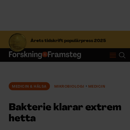
S
ö
Årets tidskrift populärpress 2025
k
e
f
Prenumerera
t
e
r
Logga in
:
MEDICIN & HÄLSA
MIKROBIOLOGI
MEDICIN
NYHETSBREV
Bakterie klarar extrem
ÄMNEN
hetta