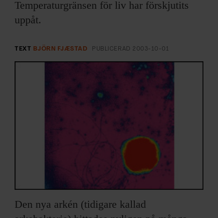
ARKIV & E-TIDNING
Temperaturgränsen för liv har förskjutits
uppåt.
LYSSNA/PODD
TEXT
BJÖRN FJÆSTAD
PUBLICERAD
2003-10-01
EVENEMANG & RESOR
SHOP
KONTAKTA F&F
SKRIV I F&F
PRENUMERERA PÅ F&F
ANNONSERA I F&F
Den nya arkén (tidigare kallad
OM F&F