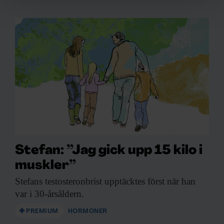
och annonserna till användarna, tillhandahålla funktioner
för sociala medier och analysera vår trafik. Vi
vidarebefordrar även sådana identifierare och annan
information från din enhet till de sociala medier och
annons- och analysföretag som vi samarbetar med.
Dessa kan i sin tur kombinera informationen med annan
information som du har tillhandahållit eller som de har
samlat in när du har använt deras tjänster.
Stefan: ”Jag gick upp 15 kilo i
muskler”
Stefans testosteronbrist upptäcktes
först när han
var i 30-årsåldern.
PREMIUM
HORMONER