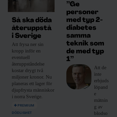
”Ge
personer
med typ 2-
Så ska döda
diabetes
återuppstå
samma
i Sverige
teknik som
Att frysa ner
sin
kropp inför en
de med typ
eventuell
1”
återuppståndelse
Att de
kostar drygt två
inte
miljoner kronor. Nu
erbjuds
planeras ett lager för
löpand
djupfrysta människor
e
i norra Sverige.
mätnin
PREMIUM
g av
blodso
DÖDLIGHET