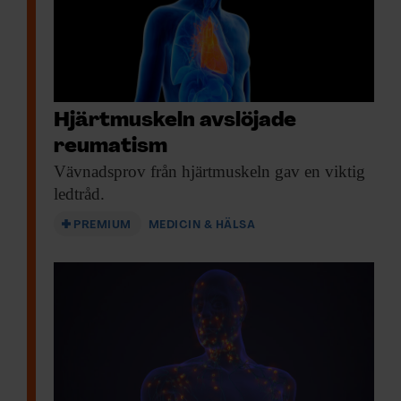
Hjärtmuskeln avslöjade
reumatism
Vävnadsprov från hjärtmuskeln
gav en viktig
ledtråd.
PREMIUM
MEDICIN & HÄLSA