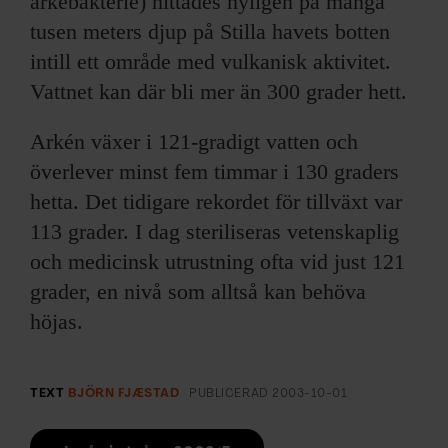
arkebakterie) hittades nyligen på många
tusen meters djup på Stilla havets botten
intill ett område med vulkanisk aktivitet.
Vattnet kan där bli mer än 300 grader hett.
Arkén växer i 121-gradigt vatten och
överlever minst fem timmar i 130 graders
hetta. Det tidigare rekordet för tillväxt var
113 grader. I dag steriliseras vetenskaplig
och medicinsk utrustning ofta vid just 121
grader, en nivå som alltså kan behöva
höjas.
TEXT
BJÖRN FJÆSTAD
PUBLICERAD
2003-10-01