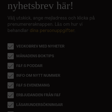
nyhetsbrev här!
Välj utskick, ange mejladress och klicka på
prenumereraknappen. Läs om hur vi
behandlar
dina personuppgifter
.
VECKOBREV MED NYHETER
MÅNADENS BOKTIPS
F&F:S PODDAR
INFO OM NYTT NUMMER
F&F:S EVENEMANG
ERBJUDANDEN FRÅN F&F
LÄSARUNDERSÖKNINGAR