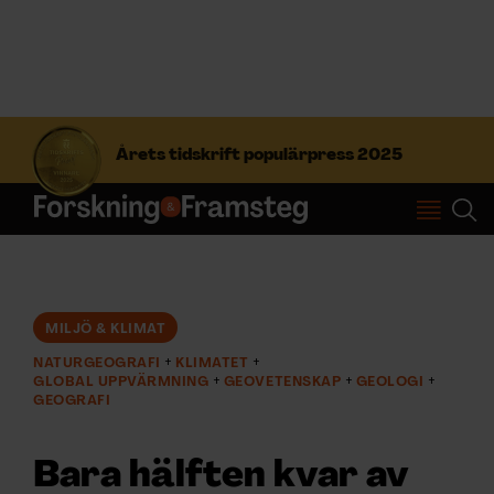
S
ö
Årets tidskrift populärpress 2025
k
e
f
Prenumerera
t
e
r
Logga in
:
MILJÖ & KLIMAT
NATURGEOGRAFI
KLIMATET
NYHETSBREV
GLOBAL UPPVÄRMNING
GEOVETENSKAP
GEOLOGI
GEOGRAFI
ÄMNEN
Bara hälften kvar av