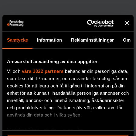
Samtycke
Information
Reklaminställningar
Om
Nytt
Ansvarsfull användning av dina uppgifter
frysrum på
Vi och
våra 1022 partners
behandlar din personliga data,
som t.ex. ditt IP-nummer, och använder teknologi såsom
Naturhistor
cookies för att lagra och få tillgång till information på din
iska säkrar
enhet för att kunna tillhandahålla personliga annonser och
forskning
innehåll, annons- och innehållsmätning, åskådarinsikter
om
och produktutveckling. Du kan själv välja vilka som får
använda din data och i vilka syften.
miljögifter
Miljöprovbanken vid
Med din tillåtelse skulle vi även vilja:
Naturhistoriska