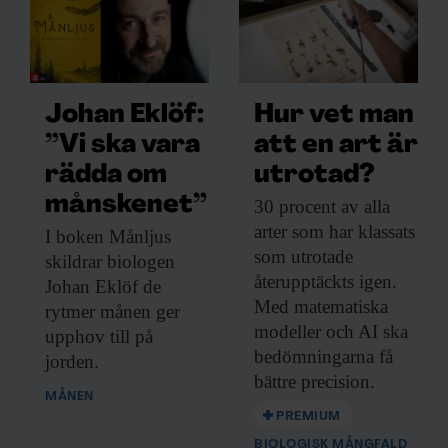
Johan Eklöf:
Hur vet man
”Vi ska vara
att en art är
rädda om
utrotad?
månskenet”
30 procent av
alla
arter som har klassats
I boken Månljus
som utrotade
skildrar biologen
återupptäckts igen.
Johan Eklöf de
Med matematiska
rytmer månen ger
modeller och AI ska
upphov till på
bedömningarna få
jorden.
bättre precision.
MÅNEN
PREMIUM
BIOLOGISK MÅNGFALD