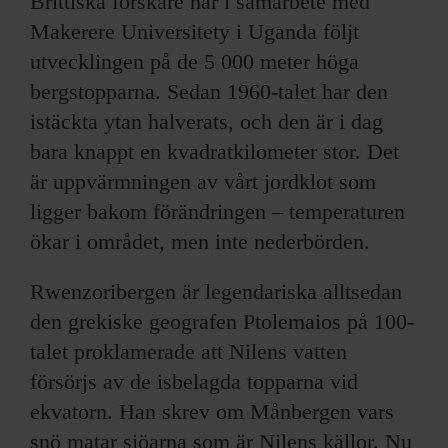
Brittiska forskare har i samarbete med
Makerere Universitety i Uganda följt
utvecklingen på de 5 000 meter höga
bergstopparna. Sedan 1960-talet har den
istäckta ytan halverats, och den är i dag
bara knappt en kvadratkilometer stor. Det
är uppvärmningen av vårt jordklot som
ligger bakom förändringen – temperaturen
ökar i området, men inte nederbörden.
Rwenzoribergen är legendariska alltsedan
den grekiske geografen Ptolemaios på 100-
talet proklamerade att Nilens vatten
försörjs av de isbelagda topparna vid
ekvatorn. Han skrev om Månbergen vars
snö matar sjöarna som är Nilens källor. Nu