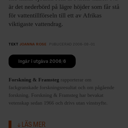
är det nederbörd på lägre höjder som får stå
för vattentillförseln till ett av Afrikas
viktigaste vattendrag.
TEXT
JOANNA ROSE
PUBLICERAD
2006-09-01
Ingår i utgåva 2006/6
Forskning & Framsteg
rapporterar om
fackgranskade forskningsresultat och om pågående
forskning. Forskning & Framsteg har bevakat
vetenskap sedan 1966 och drivs utan vinstsyfte.
LÄS MER