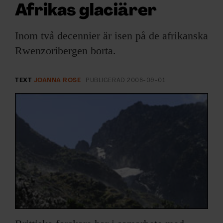
ARKIV & E-TIDNING
Afrikas glaciärer
LYSSNA/PODD
Inom två decennier är isen på de afrikanska
Rwenzoribergen borta.
EVENEMANG & RESOR
TEXT
JOANNA ROSE
PUBLICERAD
2006-09-01
SHOP
KONTAKTA F&F
SKRIV I F&F
PRENUMERERA PÅ F&F
ANNONSERA I F&F
OM F&F