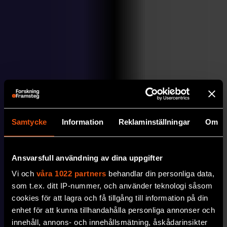
Samtycke
Information
Reklaminställningar
Om
Ansvarsfull användning av dina uppgifter
Vi och
våra 1022 partners
behandlar din personliga data,
som t.ex. ditt IP-nummer, och använder teknologi såsom
cookies för att lagra och få tillgång till information på din
enhet för att kunna tillhandahålla personliga annonser och
innehåll, annons- och innehållsmätning, åskådarinsikter