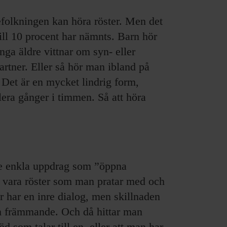
folkningen kan höra röster. Men det
till 10 procent har nämnts. Barn hör
nga äldre vittnar om syn- eller
artner. Eller så hör man ibland på
. Det är en mycket lindrig form,
flera gånger i timmen. Så att höra
 ge enkla uppdrag som ”öppna
å vara röster som man pratar med och
r har en inre dialog, men skillnaden
om främmande. Och då hittar man
öd som talar till en, eller att man har