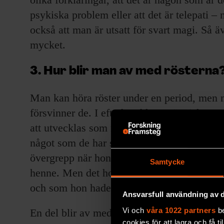
psykiska problem eller att det är telepati –
också att man är utsatt för svart magi. Så ä
mycket.
3. Hur blir man av med rösterna
Man kan höra röster under en period, men 
försvinner de. I efterhand kan människor se
att utvecklas som människor. Det kan ha va
något som de har sprungit ifrån. Som kvinna
övergrepp när hon var liten. När föräldrarn
Samtycke
henne. Men det hon egentligen upplevde va
och som hon hade förträngt.
Ansvarsfull användning av d
Vi och
våra 1022 partners
be
En del blir av med rösterna genom att besö
cookies för att lagra och få t