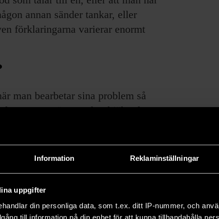
 någon annan sänder tankar, eller
ven förklaringarna varierar enormt
?
när man bearbetar sina problem så
 det som att rösterna har hjälpt dem
rit något som de brottades med eller
n som hade blivit utsatt för sexuella
a dog började deras röster hemsöka
Information
Reklaminställningar
r skräcken som de utsatte henne för
ina uppgifter
handlar din personliga data, som t.ex. ditt IP-nummer, och anv
ka nätverk för rösthörare. Andra kan
illgång till information på din enhet för att kunna tillhandahålla pe