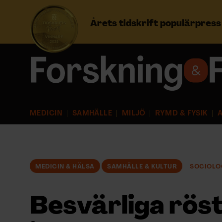
Årets tidskrift populärpres
Prenumerera
Logga in
MEDICIN
SAMHÄLLE
MILJÖ
RYMD & FYSIK
A
NYHETSBREV
ÄMNEN
MEDICIN & HÄLSA
SAMHÄLLE & KULTUR
SOCIOLO
ARKIV & E-TIDNING
Besvärliga röst
LYSSNA/PODD