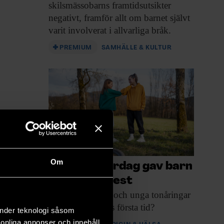
skilsmässobarns framtidsutsikter
negativt, framför allt om barnet självt
varit involverat i allvarliga bråk.
PREMIUM
SAMHÄLLE & KULTUR
Om
Bevarad vardag gav barn
mindre ångest
Hur mådde barn
och unga tonåringar
under pandemins första tid?
änder teknologi såsom
rsonliga annonser och innehåll,