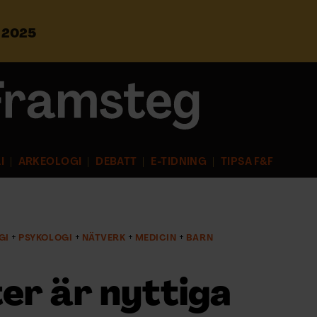
s 2025
S
ö
k
e
f
t
e
r
I
ARKEOLOGI
DEBATT
E-TIDNING
TIPSA F&F
:
GI
PSYKOLOGI
NÄTVERK
MEDICIN
BARN
er är nyttiga