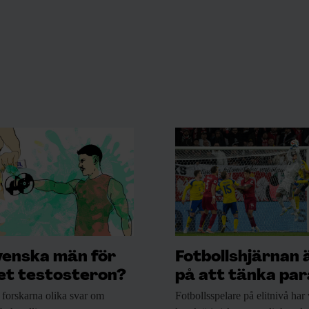
venska män för
Fotbollshjärnan 
t testosteron?
på att tänka para
 forskarna
olika svar om
Fotbollsspelare på elitnivå
har 