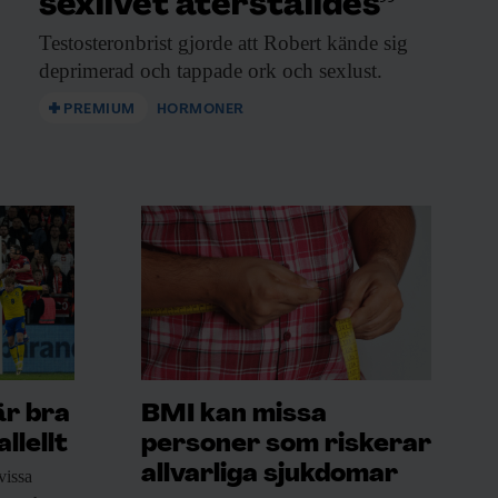
sexlivet återställdes”
Testosteronbrist gjorde att
Robert kände sig
deprimerad och tappade ork och sexlust.
PREMIUM
HORMONER
är bra
BMI kan missa
llellt
personer som riskerar
allvarliga sjukdomar
vissa