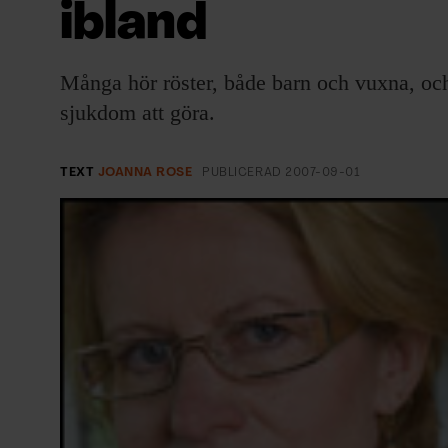
ibland
EVENEMANG & RESOR
SHOP
Många hör röster, både barn och vuxna, och
sjukdom att göra.
KONTAKTA F&F
SKRIV I F&F
TEXT
JOANNA ROSE
PUBLICERAD
2007-09-01
PRENUMERERA PÅ F&F
ANNONSERA I F&F
OM F&F