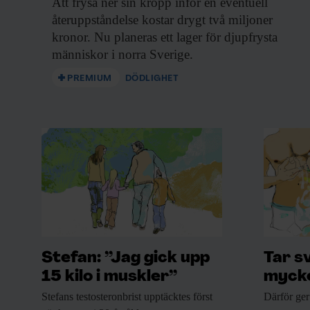
Att frysa ner
sin kropp inför en eventuell
återuppståndelse kostar drygt två miljoner
kronor. Nu planeras ett lager för djupfrysta
människor i norra Sverige.
PREMIUM
DÖDLIGHET
Stefan: ”Jag gick upp
Tar s
15 kilo i muskler”
mycke
Stefans testosteronbrist upptäcktes
först
Därför ger