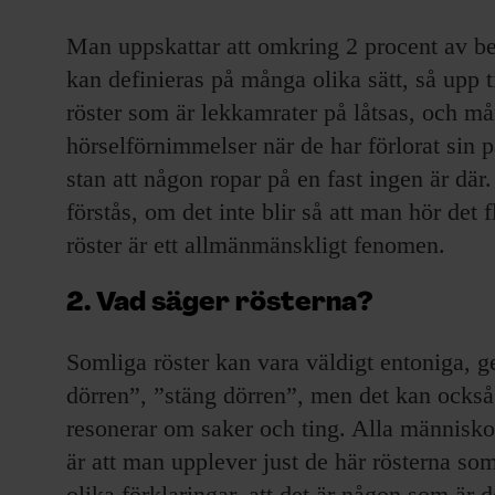
Man uppskattar att omkring 2 procent av be
kan definieras på många olika sätt, så upp 
röster som är lekkamrater på låtsas, och må
hörselförnimmelser när de har förlorat sin p
stan att någon ropar på en fast ingen är där
förstås, om det inte blir så att man hör det 
röster är ett allmänmänskligt fenomen.
2. Vad säger rösterna?
Somliga röster kan vara väldigt entoniga,
dörren”, ”stäng dörren”, men det kan ocks
resonerar om saker och ting. Alla människo
är att man upplever just de här rösterna s
olika förklaringar, att det är någon som är d