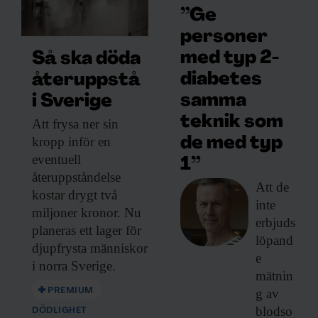
”Ge
personer
med typ 2-
Så ska döda
diabetes
återuppstå
samma
i Sverige
teknik som
Att frysa ner
sin
kropp inför en
de med typ
eventuell
1”
återuppståndelse
Att de
kostar drygt två
inte
miljoner kronor. Nu
erbjuds
planeras ett lager för
löpand
djupfrysta människor
e
i norra Sverige.
mätnin
PREMIUM
g av
blodso
DÖDLIGHET