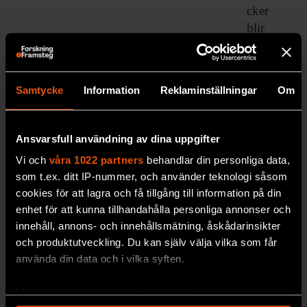
cker
blir
dyrare i
längde
n,
Samtycke
Information
Reklaminställningar
Om
skriver
forskar
en
Ansvarsfull användning av dina uppgifter
Johan
Vi och
våra 1022 partners
behandlar din personliga data,
Jendle.
som t.ex. ditt IP-nummer, och använder teknologi såsom
DIABETE
cookies för att lagra och få tillgång till information på din
S
enhet för att kunna tillhandahålla personliga annonser och
innehåll, annons- och innehållsmätning, åskådarinsikter
och produktutveckling. Du kan själv välja vilka som får
använda din data och i vilka syften.
Med din tillåtelse skulle vi även vilja: