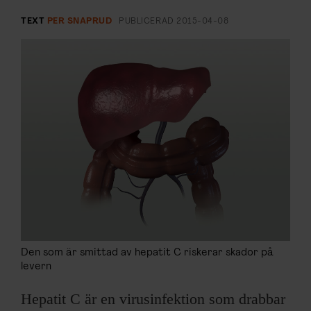
ARKIV & E-TIDNING
TEXT
PER SNAPRUD
PUBLICERAD
2015-04-08
LYSSNA/PODD
EVENEMANG & RESOR
SHOP
KONTAKTA F&F
SKRIV I F&F
PRENUMERERA PÅ F&F
Den som är smittad av hepatit C riskerar skador på
ANNONSERA I F&F
levern
Hepatit C är en virusinfektion som drabbar
OM F&F