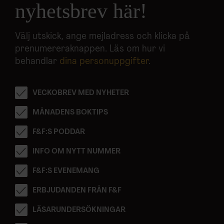
nyhetsbrev här!
Välj utskick, ange mejladress och klicka på
prenumereraknappen. Läs om hur vi
behandlar
dina personuppgifter
.
VECKOBREV MED NYHETER
MÅNADENS BOKTIPS
F&F:S PODDAR
INFO OM NYTT NUMMER
F&F:S EVENEMANG
ERBJUDANDEN FRÅN F&F
LÄSARUNDERSÖKNINGAR