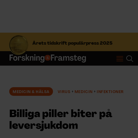
S
ö
Årets tidskrift populärpress 2025
k
e
f
Prenumerera
t
e
r
Logga in
:
MEDICIN & HÄLSA
VIRUS
MEDICIN
INFEKTIONER
NYHETSBREV
Billiga piller biter på
ÄMNEN
leversjukdom