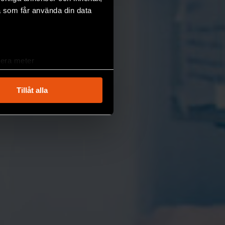
a som får använda din data
lera meter
ryck)
ljsektionen
. Du kan ändra
Tillåt alla
andahålla funktioner för
n information från din enhet
 tur kombinera informationen
deras tjänster.