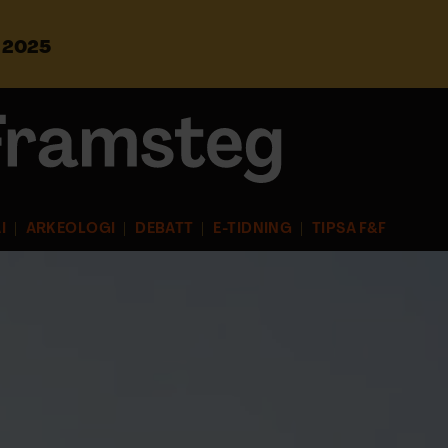
s 2025
S
ö
k
e
f
t
e
r
I
ARKEOLOGI
DEBATT
E-TIDNING
TIPSA F&F
: