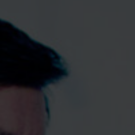
EVENEMANG & RESOR
SHOP
KONTAKTA F&F
SKRIV I F&F
PRENUMERERA PÅ F&F
ANNONSERA I F&F
OM F&F