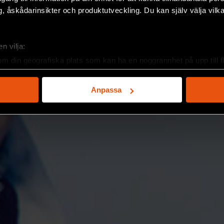
, åskådarinsikter och produktutveckling. Du kan själv välja vilk
n vilja:
om din geografiska plats som kan ha en noggrannhet på upp till f
genom att aktivt skanna den för specifika kännetecken (fingeravt
rsonliga uppgifter behandlas och ställ in dina preferenser i
deta
Anpassa
ke när som helst från cookie-förklaringen.
e för att anpassa innehållet och annonserna till användarna, tillh
vår trafik. Vi vidarebefordrar även sådana identifierare och anna
nnons- och analysföretag som vi samarbetar med. Dessa kan i sin
har tillhandahållit eller som de har samlat in när du har använt 