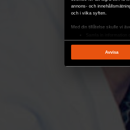
annons- och innehållsmätning
och i vilka syften.
Med din tillåtelse skulle vi äve
Samla in information 
Identifiera din enhet 
Ta reda på mer om hur dina pe
Avvisa
eller dra tillbaka ditt samtyc
Vi använder enhetsidentifierar
sociala medier och analysera 
till de sociala medier och a
med annan information som du 