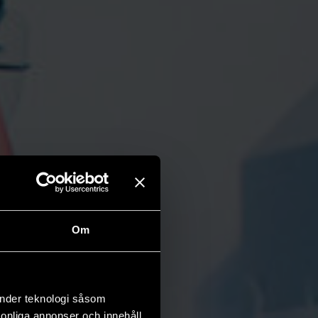
Om
änder teknologi såsom
rsonliga annonser och innehåll,