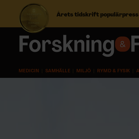
Årets tidskrift populärpres
Prenumerera
Logga in
MEDICIN
SAMHÄLLE
MILJÖ
RYMD & FYSIK
A
NYHETSBREV
ÄMNEN
ARKIV & E-TIDNING
LYSSNA/PODD