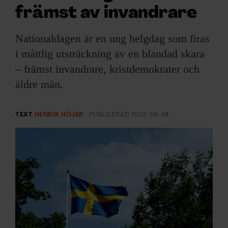
ARKIV & E-TIDNING
främst av invandrare
LYSSNA/PODD
Nationaldagen är en ung helgdag som firas
i måttlig utsträckning av en blandad skara
EVENEMANG & RESOR
– främst invandrare, kristdemokrater och
äldre män.
SHOP
KONTAKTA F&F
TEXT
HENRIK HÖJER
PUBLICERAD
2013-06-04
SKRIV I F&F
PRENUMERERA PÅ F&F
ANNONSERA I F&F
OM F&F