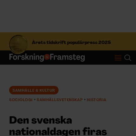
S
ö
Årets tidskrift populärpress 2025
k
e
f
Prenumerera
t
e
r
Logga in
:
SAMHÄLLE & KULTUR
SOCIOLOGI
SAMHÄLLSVETENSKAP
HISTORIA
NYHETSBREV
Den svenska
ÄMNEN
nationaldagen firas