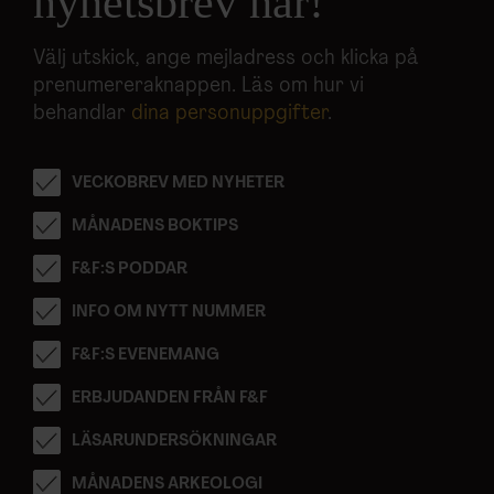
nyhetsbrev här!
Välj utskick, ange mejladress och klicka på
prenumereraknappen. Läs om hur vi
behandlar
dina personuppgifter
.
VECKOBREV MED NYHETER
MÅNADENS BOKTIPS
F&F:S PODDAR
INFO OM NYTT NUMMER
F&F:S EVENEMANG
ERBJUDANDEN FRÅN F&F
LÄSARUNDERSÖKNINGAR
MÅNADENS ARKEOLOGI