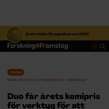
S
ö
Årets tidskrift populärpress 2025
k
e
f
Prenumerera
t
e
r
Logga in
:
TEKNIK
NOBELPRISET 2021
NOBELPRISET
KEMIPRISET
NYHETSBREV
Duo får årets kemipris
ÄMNEN
för verktyg för att