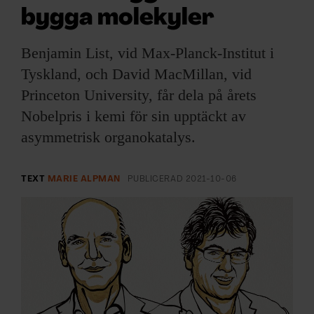
ARKIV & E-TIDNING
bygga molekyler
LYSSNA/PODD
Benjamin List, vid Max-Planck-Institut i
Tyskland, och David MacMillan, vid
EVENEMANG & RESOR
Princeton University, får dela på årets
Nobelpris i kemi för sin upptäckt av
SHOP
asymmetrisk organokatalys.
KONTAKTA F&F
TEXT
MARIE ALPMAN
PUBLICERAD
2021-10-06
SKRIV I F&F
PRENUMERERA PÅ F&F
ANNONSERA I F&F
OM F&F