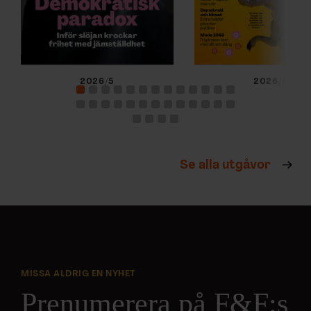
2026/5
2026/4
Se alla utgåvor
MISSA ALDRIG EN NYHET
Prenumerera på F&F:s