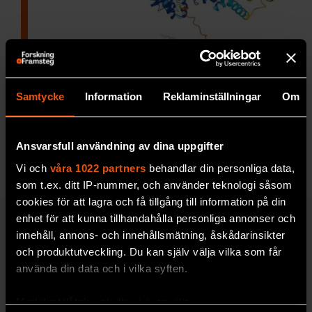
AI-revolution för livets
byggstenar
Samtycke
Information
Reklaminställningar
Om
Att kartlägga ett
protein brukade ta månader
och år – nu går det på några minuter.
Ansvarsfull användning av dina uppgifter
PREMIUM
TEKNIK
Vi och
våra 1022 partners
behandlar din personliga data,
som t.ex. ditt IP-nummer, och använder teknologi såsom
cookies för att lagra och få tillgång till information på din
enhet för att kunna tillhandahålla personliga annonser och
TEKNIK
innehåll, annons- och innehållsmätning, åskådarinsikter
och produktutveckling. Du kan själv välja vilka som får
använda din data och i vilka syften.
Med din tillåtelse skulle vi även vilja: