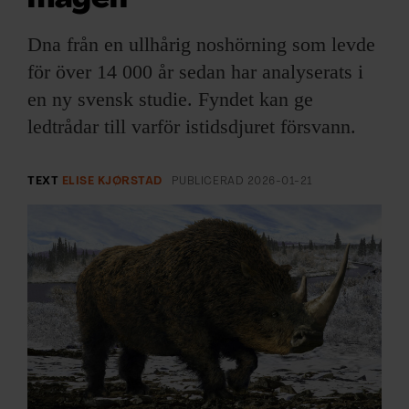
ARKIV & E-TIDNING
Dna från en ullhårig noshörning som levde
LYSSNA/PODD
för över 14 000 år sedan har analyserats i
en ny svensk studie. Fyndet kan ge
EVENEMANG & RESOR
ledtrådar till varför istidsdjuret försvann.
SHOP
TEXT
ELISE KJØRSTAD
PUBLICERAD
2026-01-21
KONTAKTA F&F
SKRIV I F&F
PRENUMERERA PÅ F&F
ANNONSERA I F&F
OM F&F