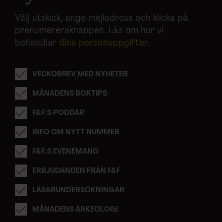
Välj utskick, ange mejladress och klicka på
prenumereraknappen. Läs om hur vi
behandlar
dina personuppgifter
.
VECKOBREV MED NYHETER
MÅNADENS BOKTIPS
F&F:S PODDAR
INFO OM NYTT NUMMER
F&F:S EVENEMANG
ERBJUDANDEN FRÅN F&F
LÄSARUNDERSÖKNINGAR
MÅNADENS ARKEOLOGI