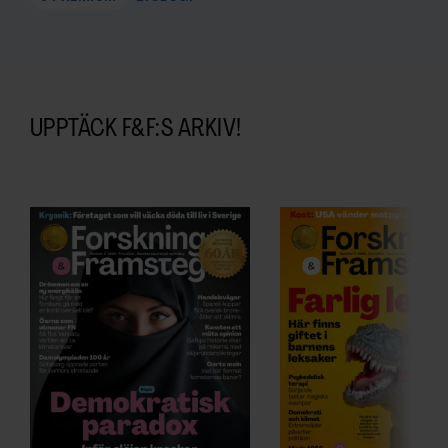
UPPTÄCK F&F:S ARKIV!