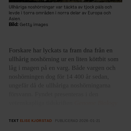
Ullhåriga noshörningar var täckta av tjock päls och
levde i torra områden i norra delar av Europa och
Asien.
Bild:
Getty images
Forskare har lyckats ta fram dna från en
ullhårig noshörning ur en liten köttbit som
låg i magen på en varg. Både vargen och
noshörningen dog för 14 400 år sedan,
ungefär då de ullhåriga noshörningarna
försvann. Fyndet presenteras i den
vetenskapliga tidskriften
Genome Biology
and Evolution
.
TEXT
ELISE KJØRSTAD
PUBLICERAD
2026-01-21
Forskarna har jämfört genomet med