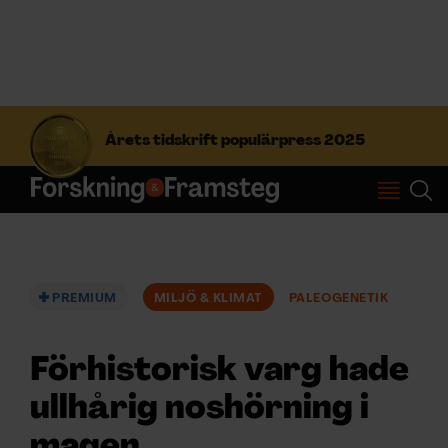
S
ö
Årets tidskrift populärpress 2025
k
e
f
Prenumerera
t
e
r
Logga in
:
PREMIUM
MILJÖ & KLIMAT
PALEOGENETIK
NYHETSBREV
Förhistorisk varg hade
ÄMNEN
ullhårig noshörning i
magen