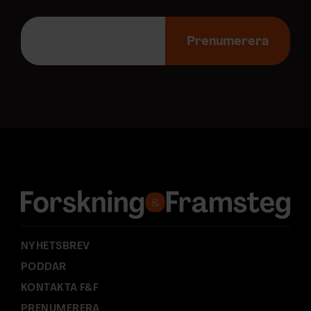
E
-
Prenumerera
p
o
s
t
a
d
r
e
s
s
:
NYHETSBREV
PODDAR
KONTAKTA F&F
PRENUMERERA