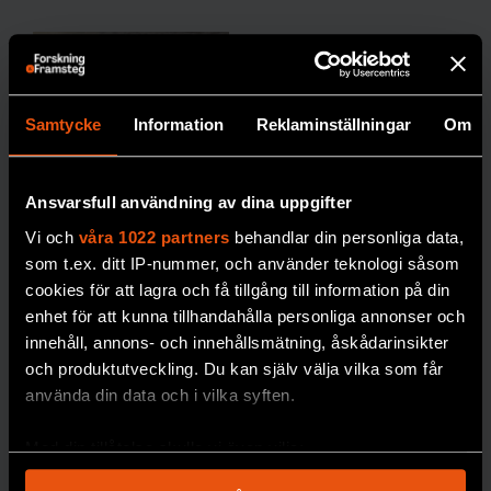
noshörningen ut?
Att forskargruppen lyckades ta fram ett
genom från den 14 400 år gamla köttbiten
Samtycke
Information
Reklaminställningar
Om
är fantastiskt enligt Nic Rawlence,
paleoekolog vid University of Otago i Nya
Nytt
Zeeland.
Ansvarsfull användning av dina uppgifter
frysrum på
Vi och
våra 1022 partners
behandlar din personliga data,
Naturhistor
– Studien tillför en ny och viktig tidpunkt i
som t.ex. ditt IP-nummer, och använder teknologi såsom
iska säkrar
den ullhåriga noshörningens
cookies för att lagra och få tillgång till information på din
forskning
enhet för att kunna tillhandahålla personliga annonser och
evolutionshistoria, säger han till tidskriften
innehåll, annons- och innehållsmätning, åskådarinsikter
om
Nature
.
och produktutveckling. Du kan själv välja vilka som får
miljögifter
använda din data och i vilka syften.
Det råder fortfarande viss debatt om när de
Miljöprovbanken vid
Naturhistoriska
stora djuren faktiskt dog ut, enligt artikeln i
Med din tillåtelse skulle vi även vilja:
riksmuseet är en av
Nature
. Dna från en ullhårig noshörning
Samla in information om din geografiska plats