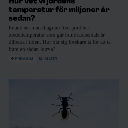
Hur vet vi jordens
temperatur för miljoner år
sedan?
Ibland ser man
diagram över jordens
KUNSKAP BASERAD PÅ VETENSKAP
medeltemperatur som går hundratusentals år
Prenumerera på
tillbaka i tiden. Hur bär sig forskare åt för att ta
fram en sådan kurva?
Forskning & Framsteg!
PREMIUM
KLIMATET
Inlogg till
fof.se
och app •
E-tidning
•
Nyhetsbrev • Rabatt på våra
evenemang
Beställ i dag!