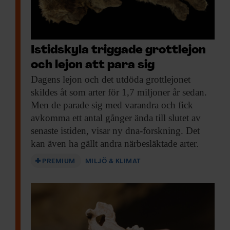
Istidskyla triggade grottlejon
och lejon att para sig
Dagens lejon och
det utdöda grottlejonet
Vargungen som hade ätit av den ullhåriga
skildes åt som arter för 1,7 miljoner år sedan.
noshörningen var mycket välbevarad när den
hittades.
Men de parade sig med varandra och fick
Bild:
Mietje Germonpré
avkomma ett antal gånger ända till slutet av
senaste istiden, visar ny dna-forskning. Det
kan även ha gällt andra närbesläktade arter.
Vargungen hittades i
PREMIUM
MILJÖ & KLIMAT
permafrosten i
Sibirien
Den välbevarade vargungen hittades 2011 i
permafrosten i Tumat i nordöstra Sibirien.