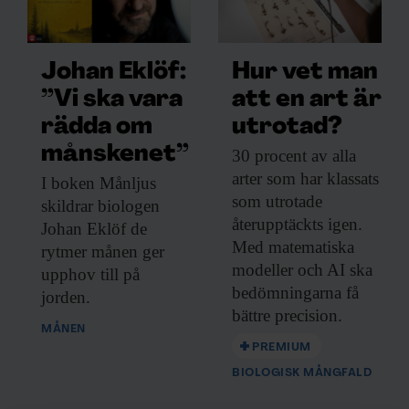
slutet av istiden, som sträckte sig från för
14 700 till 12 800 år sedan.
Johan Eklöf:
Hur vet man
”Vi ska vara
att en art är
rädda om
utrotad?
F&F I DIN MEJLBOX!
månskenet”
30 procent av
alla
Håll dig uppdaterad med
arter som har klassats
I boken Månljus
som utrotade
F&F:s nyhetsbrev!
skildrar biologen
återupptäckts igen.
Johan Eklöf de
Med matematiska
rytmer månen ger
modeller och AI ska
upphov till på
Beställ nyhetsbrev
bedömningarna få
jorden.
bättre precision.
MÅNEN
PREMIUM
BIOLOGISK MÅNGFALD
När dog den ullhåriga