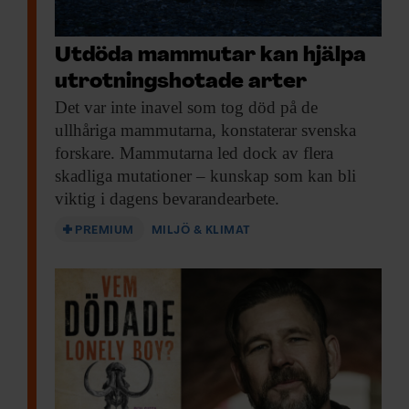
genetiskt mönster. Det fanns inga
förändringar i graden av inavel under
Utdöda mammutar kan hjälpa
tiotusentals år före de ullhåriga
utrotningshotade arter
noshörningarnas utdöende. Forskarna drar
Det var inte
inavel som tog död på de
ullhåriga mammutarna, konstaterar svenska
därför slutsatsen att populationen var stabil
forskare. Mammutarna led dock av flera
bara några hundra år innan arten försvann.
skadliga mutationer – kunskap som kan bli
viktig i dagens bevarandearbete.
– Vad det än var som tog livet av arten, så
PREMIUM
MILJÖ & KLIMAT
gick det snabbt, säger Camilo Chacón-
Duque till
The Guardian
.
Klimatet kan ha
utrotat ullhåriga
noshörningar