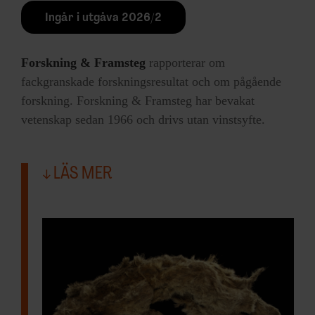
noshörningar som levde tidigare och
Ingår i utgåva 2026/2
resultaten var överraskande.
Forskning & Framsteg
rapporterar om
– Så vitt vi vet är detta det yngsta ullhåriga
fackgranskade forskningsresultat och om pågående
noshörningsexemplar som vi har ett genom
forskning. Forskning & Framsteg har bevakat
från, säger Camilo Chacón-Duque, en av
vetenskap sedan 1966 och drivs utan vinstsyfte.
forskarna bakom studien, till
The
Guardian
.
LÄS MER
Studien är gjord vid Centrum för
paleogenetik
som tillhör Naturhistoriska
riksmuseet och Stockholms universitet.