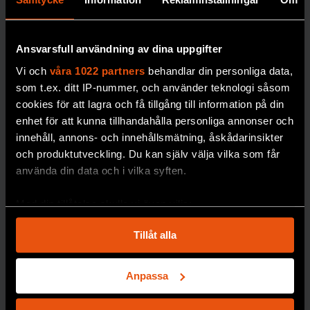
Att de
kostar drygt två
inte
miljoner kronor. Nu
erbjuds
planeras ett lager för
Ansvarsfull användning av dina uppgifter
löpand
djupfrysta människor
e
Vi och
våra 1022 partners
behandlar din personliga data,
i norra Sverige.
mätnin
som t.ex. ditt IP-nummer, och använder teknologi såsom
PREMIUM
g av
cookies för att lagra och få tillgång till information på din
blodso
enhet för att kunna tillhandahålla personliga annonser och
DÖDLIGHET
innehåll, annons- och innehållsmätning, åskådarinsikter
cker
och produktutveckling. Du kan själv välja vilka som får
blir
använda din data och i vilka syften.
dyrare i
längde
Med din tillåtelse skulle vi även vilja:
n,
Samla in information om din geografiska plats
skriver
Tillåt alla
som kan ha en noggrannhet på upp till flera meter
forskar
Identifiera din enhet genom att aktivt skanna den
en
för specifika kännetecken (fingeravtryck)
Anpassa
Johan
Ta reda på mer om hur dina personliga uppgifter
Jendle.
behandlas och ställ in dina preferenser i
detaljsektionen
.