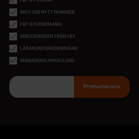
F&F:S PODDAR
INFO OM NYTT NUMMER
F&F:S EVENEMANG
ERBJUDANDEN FRÅN F&F
LÄSARUNDERSÖKNINGAR
MÅNADENS ARKEOLOGI
E
-
Prenumerera
p
o
s
t
a
d
r