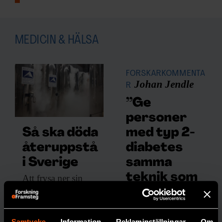
MEDICIN & HÄLSA
FORSKARKOMMENTA
Johan Jendle
R
”Ge
personer
med typ 2-
Så ska döda
diabetes
återuppstå
samma
i Sverige
teknik som
Att frysa ner
sin
kropp inför en
de med typ
eventuell
1”
återuppståndelse
Samtycke
Information
Reklaminställningar
Om