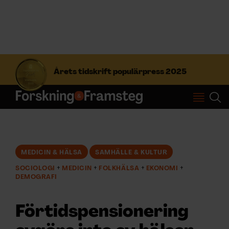
S
ö
Årets tidskrift populärpress 2025
k
e
f
Prenumerera
t
e
r
Logga in
:
MEDICIN & HÄLSA
SAMHÄLLE & KULTUR
SOCIOLOGI
MEDICIN
FOLKHÄLSA
EKONOMI
NYHETSBREV
DEMOGRAFI
ÄMNEN
Förtidspensionering