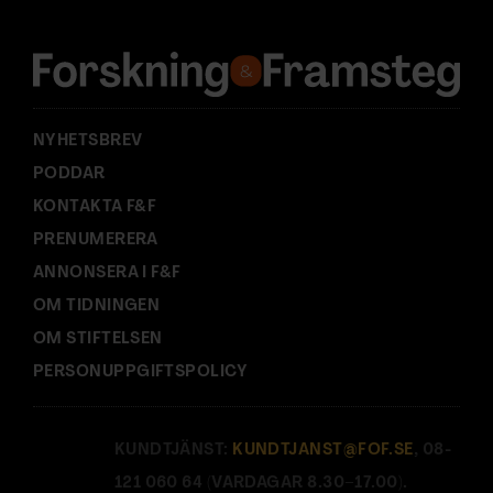
e
s
s
:
NYHETSBREV
PODDAR
KONTAKTA F&F
PRENUMERERA
ANNONSERA I F&F
OM TIDNINGEN
OM STIFTELSEN
PERSONUPPGIFTSPOLICY
KUNDTJÄNST:
KUNDTJANST@FOF.SE
, 08-
121 060 64 (VARDAGAR 8.30–17.00).