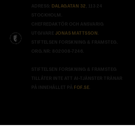
ADRESS:
DALAGATAN 32
, 113 24
STOCKHOLM.
CHEFREDAKTÖR OCH ANSVARIG
UTGIVARE
JONAS MATTSSON
.
STIFTELSEN FORSKNING & FRAMSTEG.
ORG.NR: 802008-7246.
STIFTELSEN FORSKNING & FRAMSTEG
TILLÅTER INTE ATT AI-TJÄNSTER TRÄNAR
PÅ INNEHÅLLET PÅ
FOF.SE
.