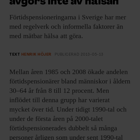
avgörs inte av hälsan
ARKIV & E-TIDNING
Förtidspensioneringarna i Sverige har mer
LYSSNA/PODD
med regelverk och informella faktorer än
med mätbar hälsa att göra.
EVENEMANG & RESOR
SHOP
TEXT
HENRIK HÖJER
PUBLICERAD
2013-05-13
KONTAKTA F&F
Mellan åren 1985 och 2008 ökade andelen
förtidspensionärer bland människor i åldern
SKRIV I F&F
30–64 år från 8 till 12 procent. Men
inflödet till denna grupp har varierat
PRENUMERERA PÅ F&F
mycket över tid. Under tidigt 1990-tal och
under de första åren på 2000-talet
ANNONSERA I F&F
förtidspensionerades dubbelt så många
OM F&F
personer årligen som under sent 1990-tal