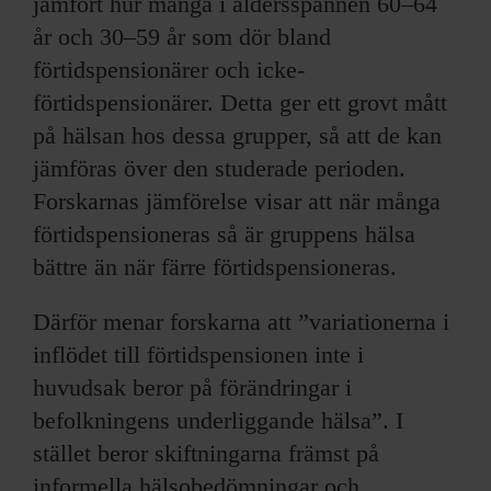
jämfört hur många i åldersspannen 60–64
år och 30–59 år som dör bland
förtidspensionärer och icke-
förtidspensionärer. Detta ger ett grovt mått
på hälsan hos dessa grupper, så att de kan
jämföras över den studerade perioden.
Forskarnas jämförelse visar att när många
förtidspensioneras så är gruppens hälsa
bättre än när färre förtidspensioneras.
Därför menar forskarna att ”variationerna i
inflödet till förtidspensionen inte i
huvudsak beror på förändringar i
befolkningens underliggande hälsa”. I
stället beror skiftningarna främst på
informella hälsobedömningar och