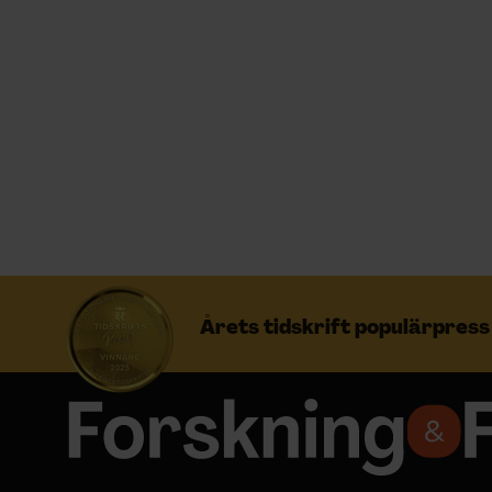
Prenumerera
Logga in
NYHETSBREV
ÄMNEN
Årets tidskrift populärpres
ARKIV & E-TIDNING
LYSSNA/PODD