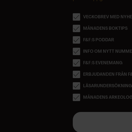
VECKOBREV MED NYHE
MÅNADENS BOKTIPS
F&F:S PODDAR
INFO OM NYTT NUMM
F&F:S EVENEMANG
ERBJUDANDEN FRÅN F
LÄSARUNDERSÖKNIN
MÅNADENS ARKEOLOG
E
-
p