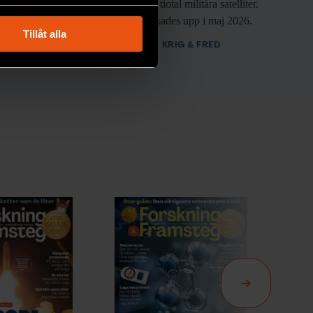
rymden med ett tiotal militära satelliter.
EKNIK
ryck)
Den första skickades upp i maj 2026.
ljsektionen
. Du kan ändra
Tillåt alla
PREMIUM
KRIG & FRED
andahålla funktioner för
n information från din enhet
 tur kombinera informationen
deras tjänster.