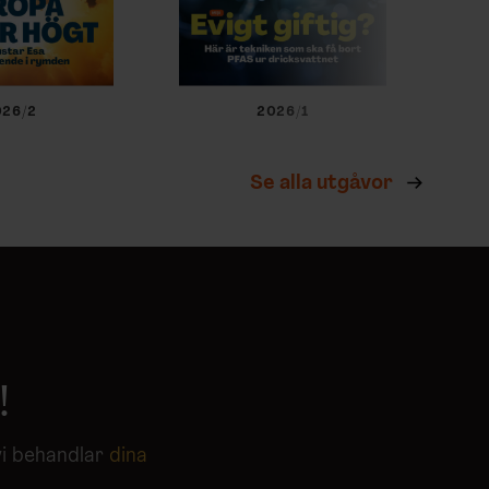
026/2
2026/1
Se alla utgåvor
!
vi behandlar
dina