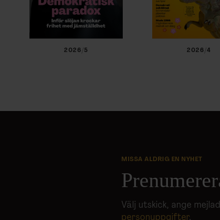
2026/5
2026/4
MISSA ALDRIG EN NYHET
Prenumerer
Välj utskick, ange mejl
personuppgifter
.