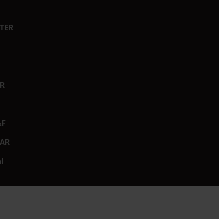
TER
ER
&F
GAR
I