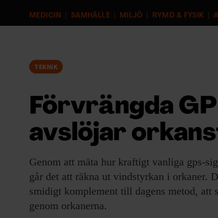
EVENEMANG & RESOR
MEDICIN
SAMHÄLLE
MILJÖ
RYMD & FYSIK
A
SHOP
KONTAKTA F&F
TEKNIK
SKRIV I F&F
Förvrängda GP
PRENUMERERA PÅ F&F
avslöjar orkan
ANNONSERA I F&F
Genom att mäta hur kraftigt vanliga gps-sig
OM F&F
går det att räkna ut vindstyrkan i orkaner.
smidigt komplement till dagens metod, att 
genom orkanerna.