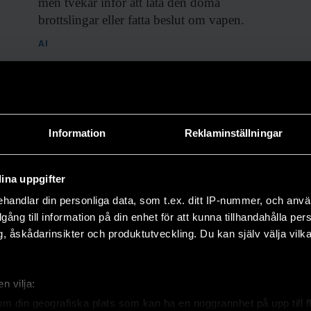
men tvekar inför att låta den döma
brottslingar eller fatta beslut om vapen.
AI
Information
Reklaminställningar
ina uppgifter
handlar din personliga data, som t.ex. ditt IP-nummer, och anv
illgång till information på din enhet för att kunna tillhandahålla pe
r revolutionerar
Vad får mikron a
, åskådarinsikter och produktutveckling. Du kan själv välja vilk
ya AI-beviset
blixtra?
matiken
Rise-forskaren Birgitta Raahol
läsarfrågan om frysta bär i
av ett
80-årigt matteproblem
n vilja:
mikrovågsugnen.
 av AI skakar om matematiker
om din geografiska plats som kan ha en noggrannhet på upp till f