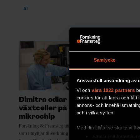
AI
Samtycke
Ansvarsfull användning av d
Vi och
våra 1022 partners
be
cookies för att lagra och få t
Dimitra odlar
Därfö
annons- och innehållsmätning
växtceller på ett
det n
och i vilka syften.
mikrochip
mate
Forskning & Framsteg
tittar in i ett labb
Lösningen 
Med din tillåtelse skulle vi äve
som utnyttjar tillverkning i mikroskopiskt
med hjälp
Samla in information 