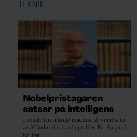
TEKNIK
Nobelpristagaren
satsar på intelligens
I boken The
infinity machine får vi möta en
av AI-industrins kända profiler. Per Snaprud
har läst.