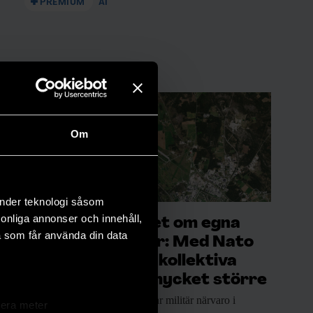
PREMIUM
AI
Om
änder teknologi såsom
rsonliga annonser och innehåll,
tt
Försvaret om egna
a som får använda din data
satelliter: Med Nato
blir vårt kollektiva
t
svarar på
ansvar mycket större
Sverige etablerar militär
närvaro i
lera meter