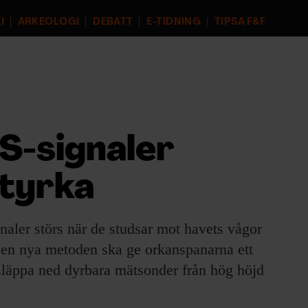
I
ARKEOLOGI
DEBATT
E-TIDNING
TIPSA F&F
S-signaler
styrka
naler störs när de studsar mot havets vågor
 Den nya metoden ska ge orkanspanarna ett
släppa ned dyrbara mätsonder från hög höjd