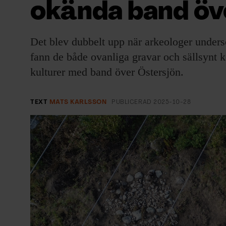
okända band öv
EVENEMANG & RESOR
SHOP
Det blev dubbelt upp när arkeologer under
fann de både ovanliga gravar och sällsynt k
KONTAKTA F&F
kulturer med band över Östersjön.
SKRIV I F&F
TEXT
MATS KARLSSON
PUBLICERAD
2025-10-28
PRENUMERERA PÅ F&F
ANNONSERA I F&F
OM F&F