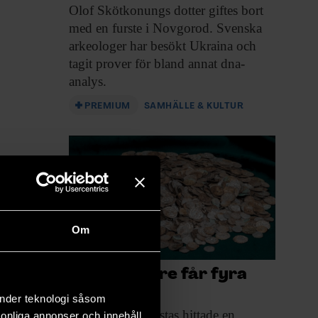
Olof Skötkonungs dotter
giftes bort
med en furste i Novgorod. Svenska
arkeologer har besökt Ukraina och
tagit prover för bland annat dna-
analys.
PREMIUM
SAMHÄLLE & KULTUR
Om
Skattfinnare får fyra
miljoner
änder teknologi såsom
Det par som
i höstas hittade en
rsonliga annonser och innehåll,