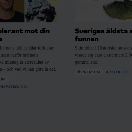
olerant mot din
Sveriges äldsta 
a
funnen
järnans akilleshälar förklarar
Skinnbitar i Historiska
museets
nsen varför hjärnans
visade sig vara en närmare 2 0
a misstag är ett resultat av
gammal sko.
n – och vad vi kan göra åt det.
Kiukaiskeramik.
PREMIUM
ARKEOLOGI
Bild:
Arkeologikonsult
IUM
ONSPSYKOLOGI
ga