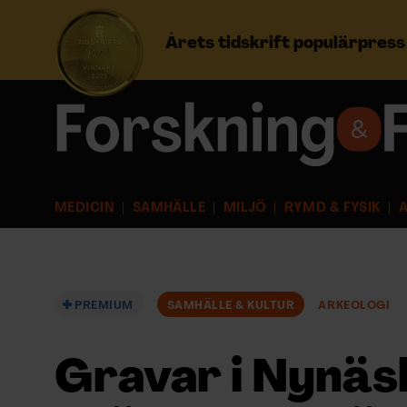
Årets tidskrift populärpres
Prenumerera
Logga in
MEDICIN
SAMHÄLLE
MILJÖ
RYMD & FYSIK
A
NYHETSBREV
ÄMNEN
PREMIUM
SAMHÄLLE & KULTUR
ARKEOLOGI
ARKIV & E-TIDNING
Gravar i Nynäs
LYSSNA/PODD