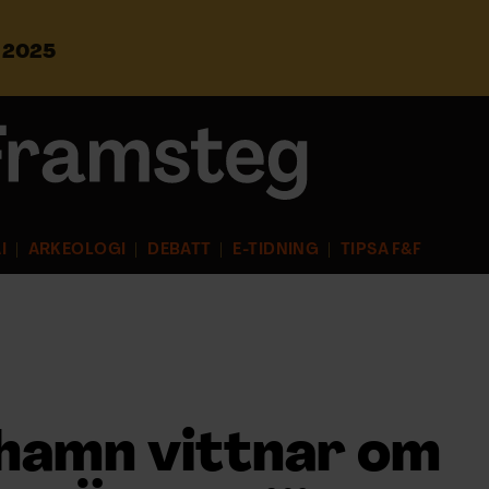
s 2025
S
ö
k
e
f
t
e
r
I
ARKEOLOGI
DEBATT
E-TIDNING
TIPSA F&F
:
hamn vittnar om