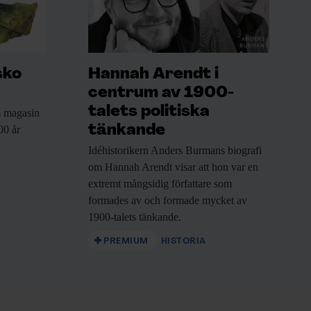
sko
Hannah Arendt i
centrum av 1900-
talets politiska
 magasin
tänkande
00 år
Idéhistorikern Anders Burmans
biografi
om Hannah Arendt visar att hon var en
Kiukaiskeramik.
extremt mångsidig författare som
Bild:
Arkeologikon
formades av och formade mycket av
1900-talets tänkande.
PREMIUM
HISTORIA