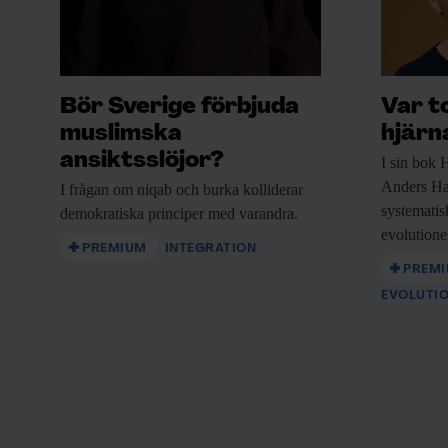
Bör Sverige förbjuda
Var t
muslimska
hjärn
ansiktsslöjor?
I sin bok
H
Anders Ha
I frågan om
niqab och burka kolliderar
systematisk
demokratiska principer med varandra.
evolutione
Rekonstruerad kruka av kiukaistyp.
PREMIUM
INTEGRATION
Bild:
Museiverket
PREM
EVOLUTI
Ökat intresse för östli
kontakter