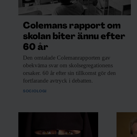
tarandgravarna och den här
keramiken är betydligt vanligare på
andra sidan Östersjön, men man har nog in
Colemans rapport om
säger Åsa Berger.
skolan biter ännu efter
60 år
När arkeologerna berättade om keramikfynd
keramikforskaren Jenni Lucenius till. Hon 
Den omtalade Colemanrapporten
gav
obekväma svar om skolsegregationens
vid Åbo universitet om just den keramiktyp
orsaker. 60 år efter sin tillkomst gör den
stenåldern inom den så kallade kiukais-kul
fortfarande avtryck i debatten.
från Helsingfors till Vasa, samt på Åland.
SOCIOLOGI