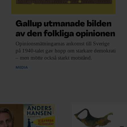
te jämfört keramiken med finländsk,
Gallup utmanade bilden
av den folkliga opinionen
Opinionsmätningarnas ankomst till
Sverige
en på sociala medier hajade
på 1940-talet gav hopp om starkare demokrati
arbetar med sin doktorsavhandling
– men mötte också starkt motstånd.
en, som förekom i slutet av
MEDIA
turen längs den finländska kusten