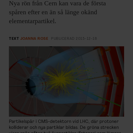
ARKIV & E-TIDNING
Nya rön från Cern kan vara de första
spåren efter en än så länge okänd
LYSSNA/PODD
elementarpartikel.
EVENEMANG & RESOR
TEXT
JOANNA ROSE
PUBLICERAD
2015-12-18
SHOP
KONTAKTA F&F
SKRIV I F&F
PRENUMERERA PÅ F&F
ANNONSERA I F&F
Partikelspår i CMS-detektorn vid LHC, där protoner
kolliderar och nya partiklar bildas. De gröna strecken
OM F&F