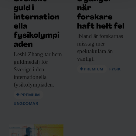
för sociala medier och analysera vår trafik. Vi
guld i
när
vidarebefordrar även sådana identifierare och annan
internation
forskare
information från din enhet till de sociala medier och
ella
haft helt fel
annons- och analysföretag som vi samarbetar med.
fysikolympi
Dessa kan i sin tur kombinera informationen med annan
Ibland är forskarnas
information som du har tillhandahållit eller som de har
misstag mer
aden
samlat in när du har använt deras tjänster.
spektakulära än
Leshi Zhang tar
hem
vanligt.
guldmedalj för
Sverige i den
PREMIUM
FYSIK
internationella
fysikolympiaden.
PREMIUM
UNGDOMAR