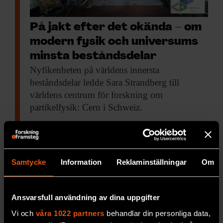
På jakt efter det okända – om
modern fysik och universums
minsta beståndsdelar
Nyfikenheten på världens
innersta
beståndsdelar ledde Sara Strandberg till
världens centrum för forskning om
partikelfysik: Cern i Schweiz.
RYMD & FYSIK
Samtycke
Information
Reklaminställningar
Om
Ansvarsfull användning av dina uppgifter
Vi och
våra 1022 partners
behandlar din personliga data,