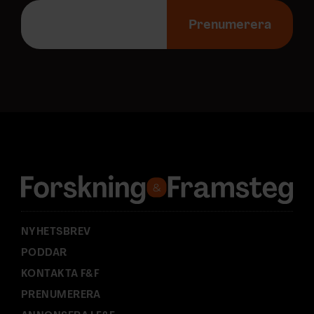
E
-
Prenumerera
p
o
s
t
a
d
r
e
s
s
:
NYHETSBREV
PODDAR
KONTAKTA F&F
PRENUMERERA