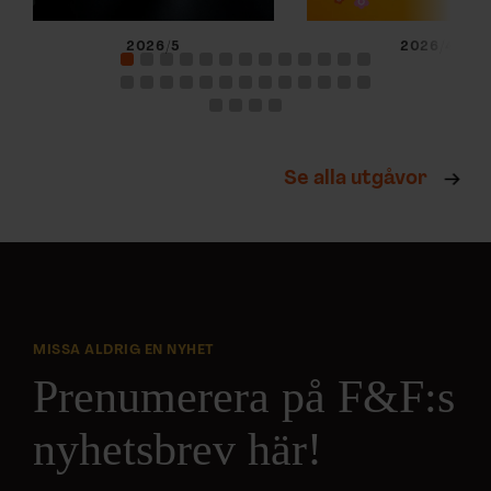
2026/5
2026/4
Se alla utgåvor
MISSA ALDRIG EN NYHET
Prenumerera på F&F:s
nyhetsbrev här!