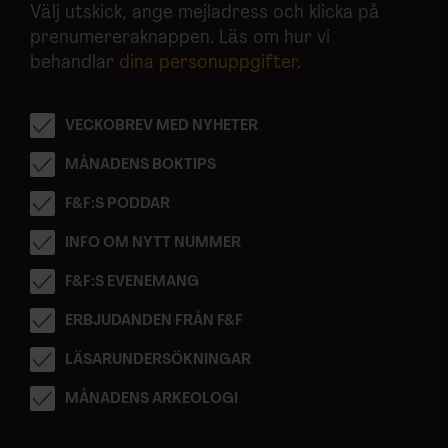
Välj utskick, ange mejladress och klicka på
prenumereraknappen. Läs om hur vi
behandlar
dina personuppgifter
.
VECKOBREV MED NYHETER
MÅNADENS BOKTIPS
F&F:S PODDAR
INFO OM NYTT NUMMER
F&F:S EVENEMANG
ERBJUDANDEN FRÅN F&F
LÄSARUNDERSÖKNINGAR
MÅNADENS ARKEOLOGI