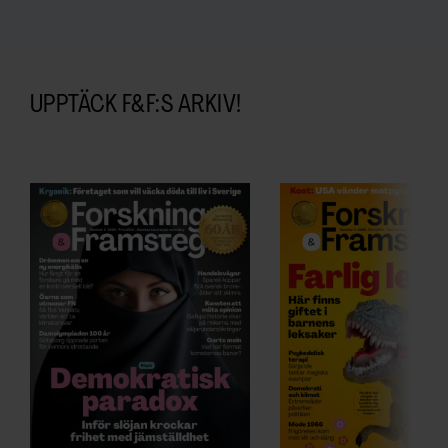
UPPTÄCK F&F:S ARKIV!