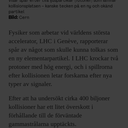
visar spår efter två ljuspartiklar (fotoner) som lämnar
kollisionsplatsen – kanske tecken på en ny och okänd
partikel.
Bild:
Cern
Fysiker som arbetar vid världens största
accelerator, LHC i Genève, rapporterar
spår av något som skulle kunna tolkas som
en ny elementarpartikel. I LHC krockar två
protoner med hög energi, och i spillrorna
efter kollisionen letar forskarna efter nya
typer av signaler.
Efter att ha undersökt cirka 400 biljoner
kollisioner har ett litet överskott i
förhållande till de förväntade
gammastrålarna upptäckts.