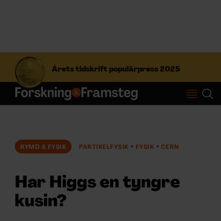
S
ö
Årets tidskrift populärpress 2025
k
e
f
Prenumerera
t
e
r
Logga in
:
RYMD & FYSIK
PARTIKELFYSIK
FYSIK
CERN
NYHETSBREV
Har Higgs en tyngre
ÄMNEN
kusin?