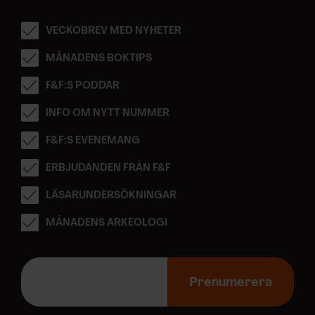
VECKOBREV MED NYHETER
MÅNADENS BOKTIPS
F&F:S PODDAR
INFO OM NYTT NUMMER
F&F:S EVENEMANG
ERBJUDANDEN FRÅN F&F
LÄSARUNDERSÖKNINGAR
MÅNADENS ARKEOLOGI
E
-
Prenumerera
p