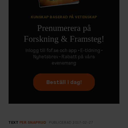
KUNSKAP BASERAD PÅ VETENSKAP
Prenumerera på
Forskning & Framsteg!
Inlogg till
fof.se
och app •
E-tidning
•
Nyhetsbrev • Rabatt på våra
evenemang
Beställ i dag!
TEXT
PER SNAPRUD
PUBLICERAD
2017-02-27