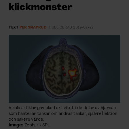
ARKIV & E-TIDNING
klickmonster
LYSSNA/PODD
TEXT
PER SNAPRUD
PUBLICERAD
2017-02-27
EVENEMANG & RESOR
SHOP
KONTAKTA F&F
SKRIV I F&F
PRENUMERERA PÅ F&F
Virala artiklar gav ökad aktivitet i de delar av hjärnan
ANNONSERA I F&F
som hanterar tankar om andras tankar, självreflektion
och sakers värde.
OM F&F
Image:
Zephyr / SPL