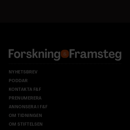
o
s
t
a
d
r
e
s
s
:
NYHETSBREV
PODDAR
KONTAKTA F&F
PRENUMERERA
ANNONSERA I F&F
OM TIDNINGEN
OM STIFTELSEN