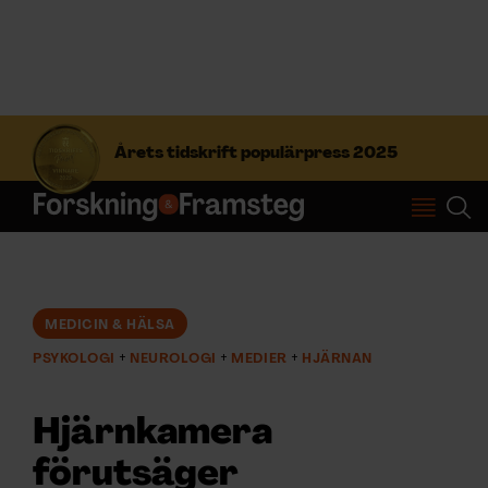
S
ö
Årets tidskrift populärpress 2025
k
e
f
Prenumerera
t
e
r
Logga in
:
MEDICIN & HÄLSA
PSYKOLOGI
NEUROLOGI
MEDIER
HJÄRNAN
NYHETSBREV
Hjärnkamera
ÄMNEN
förutsäger