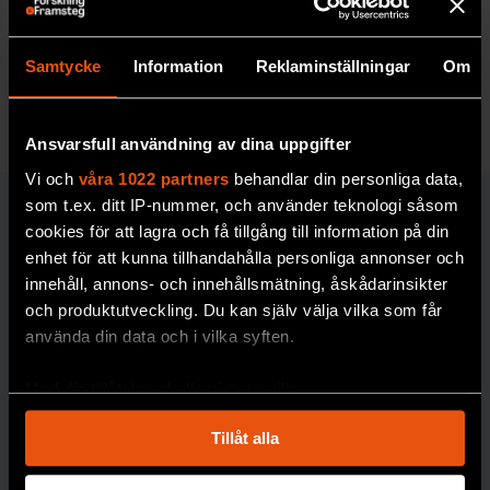
Ett relativt vanligt
personlighetsdrag gör vissa
av oss extra mottagliga för säregna idéer om
hur världen fungerar.
Samtycke
Information
Reklaminställningar
Om
MEDICIN & HÄLSA
Ansvarsfull användning av dina uppgifter
Vi och
våra 1022 partners
behandlar din personliga data,
som t.ex. ditt IP-nummer, och använder teknologi såsom
MEDICIN & HÄLSA
cookies för att lagra och få tillgång till information på din
enhet för att kunna tillhandahålla personliga annonser och
innehåll, annons- och innehållsmätning, åskådarinsikter
FORSKARKOMMENTA
och produktutveckling. Du kan själv välja vilka som får
Johan Jendle
R
använda din data och i vilka syften.
”Ge
personer
Med din tillåtelse skulle vi även vilja:
Samla in information om din geografiska plats
med typ 2-
Så ska döda
Tillåt alla
som kan ha en noggrannhet på upp till flera meter
diabetes
återuppstå
Identifiera din enhet genom att aktivt skanna den