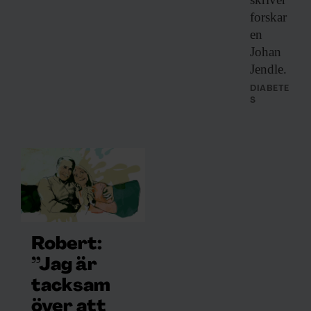
forskar
en
Johan
Jendle.
DIABETE
S
Robert:
”Jag är
tacksam
över att