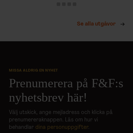
Se alla utgåvor
MISSA ALDRIG EN NYHET
Prenumerera på F&F:s
nyhetsbrev här!
Välj utskick, ange mejladress och klicka på
prenumereraknappen. Läs om hur vi
behandlar
dina personuppgifter
.