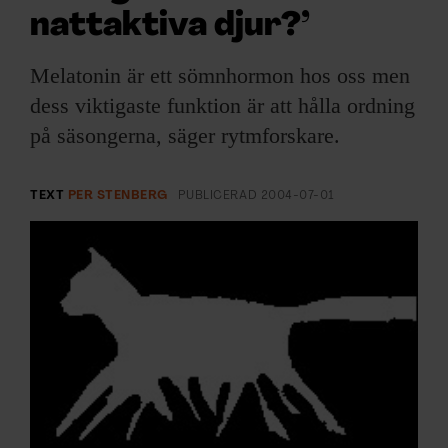
ARKIV & E-TIDNING
nattaktiva djur?’
LYSSNA/PODD
Melatonin är ett sömnhormon hos oss men
dess viktigaste funktion är att hålla ordning
EVENEMANG & RESOR
på säsongerna, säger rytmforskare.
SHOP
TEXT
PER STENBERG
PUBLICERAD
2004-07-01
KONTAKTA F&F
SKRIV I F&F
PRENUMERERA PÅ F&F
ANNONSERA I F&F
OM F&F