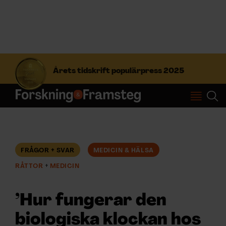
S
ö
Årets tidskrift populärpress 2025
k
e
f
Prenumerera
t
e
r
Logga in
:
FRÅGOR + SVAR
MEDICIN & HÄLSA
RÅTTOR
MEDICIN
NYHETSBREV
’Hur fungerar den
ÄMNEN
biologiska klockan hos