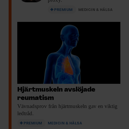
PREMIUM
MEDICIN & HÄLSA
Hjärtmuskeln avslöjade
reumatism
Vävnadsprov från hjärtmuskeln
gav en viktig
ledtråd.
PREMIUM
MEDICIN & HÄLSA