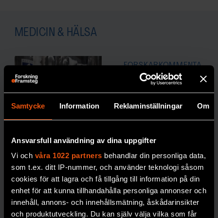
MEDICIN & HÄLSA
FORSKARKOMMENTA
Johan Jendle
R
”Ge
Samtycke
Information
Reklaminställningar
Om
personer
med typ 2-
Så ska döda
diabetes
återuppstå
Ansvarsfull användning av dina uppgifter
samma
i Sverige
Vi och
våra 1022 partners
behandlar din personliga data,
teknik som
som t.ex. ditt IP-nummer, och använder teknologi såsom
Att frysa ner
sin
cookies för att lagra och få tillgång till information på din
kropp inför en
de med typ
enhet för att kunna tillhandahålla personliga annonser och
eventuell
1”
innehåll, annons- och innehållsmätning, åskådarinsikter
återuppståndelse
Att de
och produktutveckling. Du kan själv välja vilka som får
kostar drygt två