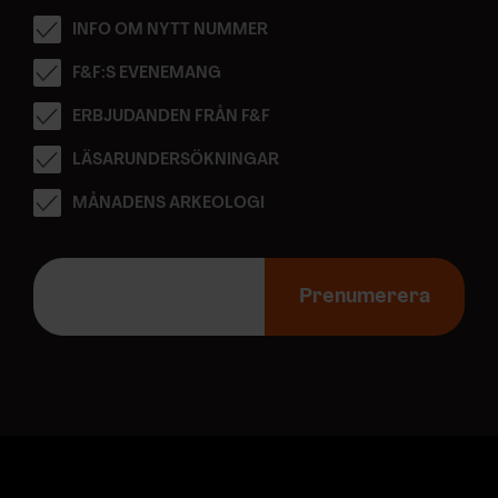
INFO OM NYTT NUMMER
F&F:S EVENEMANG
ERBJUDANDEN FRÅN F&F
LÄSARUNDERSÖKNINGAR
MÅNADENS ARKEOLOGI
E
-
Prenumerera
p
o
s
t
a
d
r