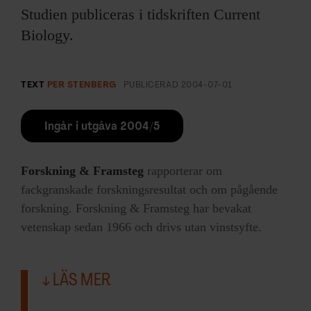
Studien publiceras i tidskriften Current
Biology.
TEXT
PER STENBERG
PUBLICERAD
2004-07-01
Ingår i utgåva 2004/5
Forskning & Framsteg
rapporterar om
fackgranskade forskningsresultat och om pågående
forskning. Forskning & Framsteg har bevakat
vetenskap sedan 1966 och drivs utan vinstsyfte.
LÄS MER