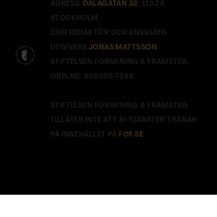
ADRESS:
DALAGATAN 32
, 113 24
STOCKHOLM.
CHEFREDAKTÖR OCH ANSVARIG
UTGIVARE
JONAS MATTSSON
.
STIFTELSEN FORSKNING & FRAMSTEG.
ORG.NR: 802008-7246.
STIFTELSEN FORSKNING & FRAMSTEG
TILLÅTER INTE ATT AI-TJÄNSTER TRÄNAR
PÅ INNEHÅLLET PÅ
FOF.SE
.