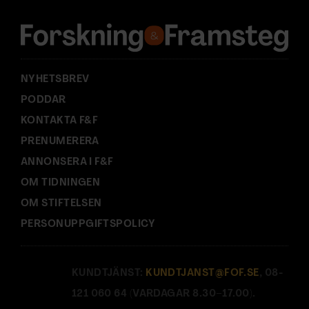
e
s
s
:
NYHETSBREV
PODDAR
KONTAKTA F&F
PRENUMERERA
ANNONSERA I F&F
OM TIDNINGEN
OM STIFTELSEN
PERSONUPPGIFTSPOLICY
KUNDTJÄNST:
KUNDTJANST@FOF.SE
, 08-
121 060 64 (VARDAGAR 8.30–17.00).