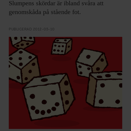
ARKIV & E-TIDNING
Slumpens skördar är ibland svåra att
genomskåda på stående fot.
LYSSNA/PODD
PUBLICERAD
2012-05-10
EVENEMANG & RESOR
SHOP
KONTAKTA F&F
SKRIV I F&F
PRENUMERERA PÅ F&F
ANNONSERA I F&F
OM F&F