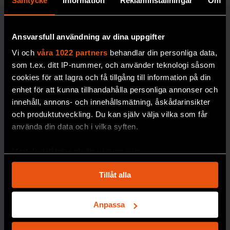
Samtycke
Information
Reklaminställningar
Om
RYMD & FYSIK
Ansvarsfull användning av dina uppgifter
Vi och
våra 1022 partners
behandlar din personliga data,
som t.ex. ditt IP-nummer, och använder teknologi såsom
cookies för att lagra och få tillgång till information på din
enhet för att kunna tillhandahålla personliga annonser och
innehåll, annons- och innehållsmätning, åskådarinsikter
och produktutveckling. Du kan själv välja vilka som får
Svenskt
3 gånger
använda din data och i vilka syften.
guld i
när
Med din tillåtelse skulle vi även vilja:
internation
forskare
Samla in information om din geografiska plats
ella
haft helt fel
Tillåt alla
som kan ha en noggrannhet på upp till flera meter
fysikolympi
Ibland är forskarnas
Identifiera din enhet genom att aktivt skanna den
misstag mer
aden
för specifika kännetecken (fingeravtryck)
Anpassa
spektakulära än
Leshi Zhang tar
hem
Ta reda på mer om hur dina personliga uppgifter
vanligt.
behandlas och ställ in dina preferenser i
detaljsektionen
.