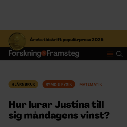
S
ö
Årets tidskrift populärpress 2025
k
e
f
Prenumerera
t
e
r
Logga in
:
HJÄRNBRUK
RYMD & FYSIK
MATEMATIK
NYHETSBREV
Hur lurar Justina till
ÄMNEN
sig måndagens vinst?