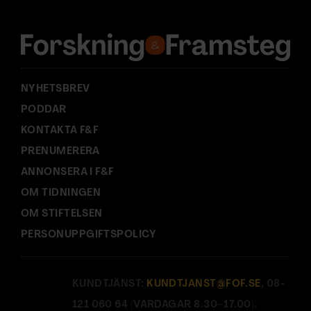
r
e
s
s
:
NYHETSBREV
PODDAR
KONTAKTA F&F
PRENUMERERA
ANNONSERA I F&F
OM TIDNINGEN
OM STIFTELSEN
PERSONUPPGIFTSPOLICY
KUNDTJÄNST:
KUNDTJANST@FOF.SE
, 08-
121 060 64 (VARDAGAR 8.30–17.00).