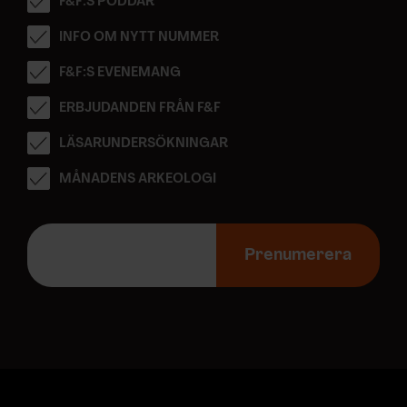
F&F:S PODDAR
INFO OM NYTT NUMMER
F&F:S EVENEMANG
ERBJUDANDEN FRÅN F&F
LÄSARUNDERSÖKNINGAR
MÅNADENS ARKEOLOGI
E
-
Prenumerera
p
o
s
t
a
d