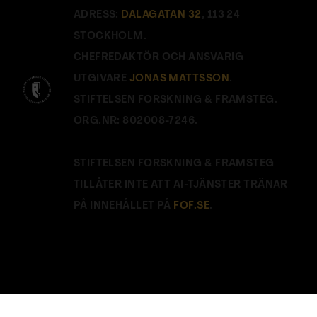
ADRESS:
DALAGATAN 32
, 113 24
STOCKHOLM.
CHEFREDAKTÖR OCH ANSVARIG
UTGIVARE
JONAS MATTSSON
.
STIFTELSEN FORSKNING & FRAMSTEG.
ORG.NR: 802008-7246.
STIFTELSEN FORSKNING & FRAMSTEG
TILLÅTER INTE ATT AI-TJÄNSTER TRÄNAR
PÅ INNEHÅLLET PÅ
FOF.SE
.