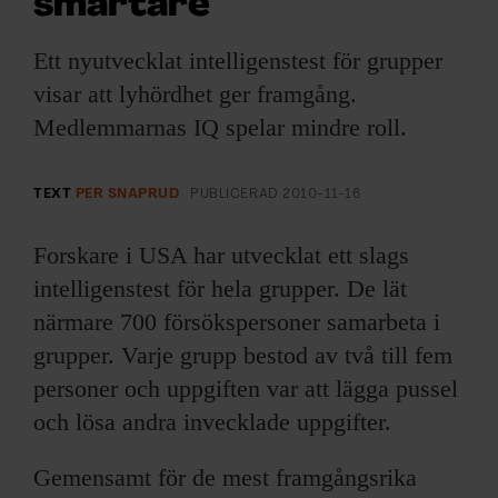
smartare
ARKIV & E-TIDNING
Ett nyutvecklat intelligenstest för grupper
LYSSNA/PODD
visar att lyhördhet ger framgång.
Medlemmarnas IQ spelar mindre roll.
EVENEMANG & RESOR
SHOP
TEXT
PER SNAPRUD
PUBLICERAD
2010-11-16
KONTAKTA F&F
Forskare i USA har utvecklat ett slags
intelligenstest för hela grupper. De lät
SKRIV I F&F
närmare 700 försökspersoner samarbeta i
grupper. Varje grupp bestod av två till fem
PRENUMERERA PÅ F&F
personer och uppgiften var att lägga pussel
och lösa andra invecklade uppgifter.
ANNONSERA I F&F
Gemensamt för de mest framgångsrika
OM F&F