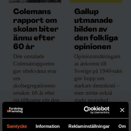
Colemans
Gallup
rapport om
utmanade
skolan biter
bilden av
ännu efter
den folkliga
60 år
opinionen
Den omtalade
Opinionsmätningarn
Colemanrapporten
as ankomst till
gav obekväma svar
Sverige på 1940-talet
om
gav hopp om
skolsegregationens
starkare demokrati –
orsaker. 60 år efter
men mötte också
sin tillkomst gör den
starkt motstånd.
fortfarande avtryck i
MEDIA
debatten.
SOCIOLOGI
Samtycke
Information
Reklaminställningar
Om