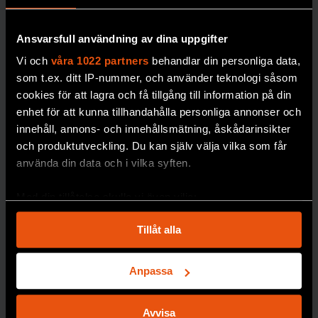
Ansvarsfull användning av dina uppgifter
Vi och
våra 1022 partners
behandlar din personliga data,
som t.ex. ditt IP-nummer, och använder teknologi såsom
cookies för att lagra och få tillgång till information på din
enhet för att kunna tillhandahålla personliga annonser och
innehåll, annons- och innehållsmätning, åskådarinsikter
”Förbjud alla
och produktutveckling. Du kan själv välja vilka som får
religiösa
använda din data och i vilka syften.
symboler –
inte bara
Med din tillåtelse skulle vi även vilja:
muslimska”
Samla in information om din geografiska plats
Tillåt alla
som kan ha en noggrannhet på upp till flera meter
Sverige har gett
Identifiera din enhet genom att aktivt skanna den
religionsfriheten
för specifika kännetecken (fingeravtryck)
Anpassa
företräde framför
Ta reda på mer om hur dina personliga uppgifter
jämställdheten,
behandlas och ställ in dina preferenser i
detaljsektionen
.
menar forskaren
Avvisa