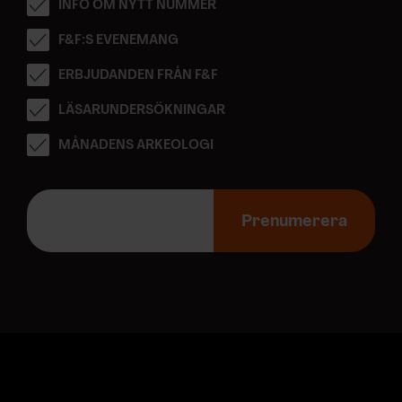
INFO OM NYTT NUMMER
F&F:S EVENEMANG
ERBJUDANDEN FRÅN F&F
LÄSARUNDERSÖKNINGAR
MÅNADENS ARKEOLOGI
E
-
Prenumerera
p
o
s
t
a
d
r
e