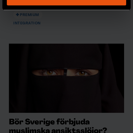
Du kan ändra eller dra tillbaka ditt samtycke när som
Devin Rexvid.
helst från cookie-förklaringen.
PREMIUM
Vi använder enhetsidentifierare för att anpassa innehållet
INTEGRATION
och annonserna till användarna, tillhandahålla funktioner
för sociala medier och analysera vår trafik. Vi
vidarebefordrar även sådana identifierare och annan
information från din enhet till de sociala medier och
annons- och analysföretag som vi samarbetar med.
Dessa kan i sin tur kombinera informationen med annan
information som du har tillhandahållit eller som de har
samlat in när du har använt deras tjänster.
Bör Sverige förbjuda
muslimska ansiktsslöjor?