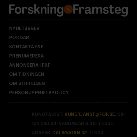
s
s
:
NYHETSBREV
PODDAR
KONTAKTA F&F
PRENUMERERA
ANNONSERA I F&F
OM TIDNINGEN
OM STIFTELSEN
PERSONUPPGIFTSPOLICY
KUNDTJÄNST:
KUNDTJANST@FOF.SE
, 08-
121 060 64 (VARDAGAR 8.30–17.00).
ADRESS:
DALAGATAN 32
, 113 24