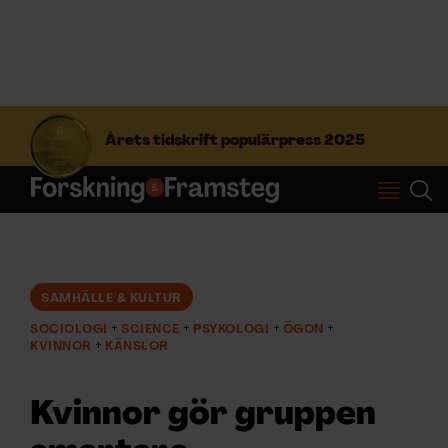
S
ö
Årets tidskrift populärpress 2025
k
e
f
Prenumerera
t
e
r
Logga in
:
SAMHÄLLE & KULTUR
SOCIOLOGI
SCIENCE
PSYKOLOGI
ÖGON
NYHETSBREV
KVINNOR
KÄNSLOR
ÄMNEN
Kvinnor gör gruppen