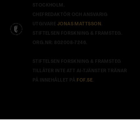
STOCKHOLM.
CHEFREDAKTÖR OCH ANSVARIG
UTGIVARE
JONAS MATTSSON
.
STIFTELSEN FORSKNING & FRAMSTEG.
ORG.NR: 802008-7246.
STIFTELSEN FORSKNING & FRAMSTEG
TILLÅTER INTE ATT AI-TJÄNSTER TRÄNAR
PÅ INNEHÅLLET PÅ
FOF.SE
.
Stäng