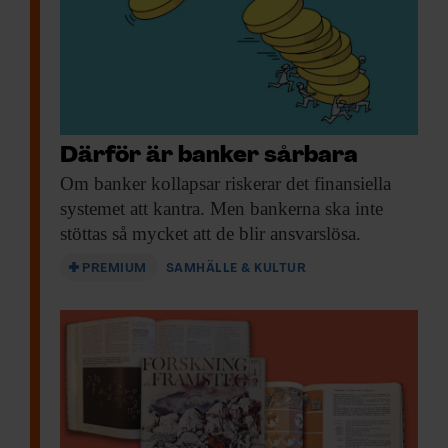
Nobelkommittén, hur ekonomipristagarnas
forskning kan användas för att förebygga
och förstå konsekvenserna av det som
pågår nu.
Därför är banker sårbara
Om banker kollapsar
riskerar det finansiella
systemet att kantra. Men bankerna ska inte
stöttas så mycket att de blir ansvarslösa.
PREMIUM
SAMHÄLLE & KULTUR
John Hassler är
ekonomiprofessor och
ledamot i
Nobelkommittén.
Bild:
Niklas Björling
Strax efter den schweiziska storbanken