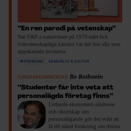
Credit Suisses kollaps uppgav
Europeiska centralbanken, ECB, att
kapitaltäckningen trots allt är god i de
”En ren parodi på vetenskap”
europeiska bankerna. Varför är det
När F&F:s naturvetare
på 1970-talet fick
viktigt att försöka sprida lugn?
tvärvetenskapliga känslor var det inte alla som
– Ekonomipristagarna har visat att oro för
uppskattade inviterna.
att bankerna håller på att gå under kan bli
PREMIUM
SAMHÄLLE & KULTUR
en självuppfyllande profetia. När ett rykte
sprids om att en bank är dålig får vi
Bo Rothstein
FORSKARKOMMENTAR
bankrusningar – alla som inte är försäkrade
”Studenter får inte veta att
tar ut sina pengar och banken går under.
personalägda företag finns”
Det är därför viktigt att se till att ogrundade
Ledande ekonomers ointresse
rykten om bankerna inte sprids. Här får
och okunskap om
man hoppas att ECB har rätt.
personalägande gör det svårt att
få till stånd forskning om denna