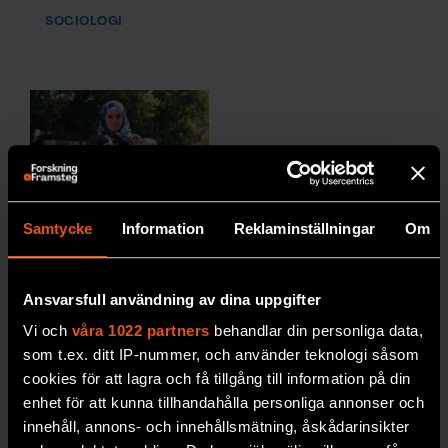
SOCIOLOGI
Ett rykte om att fler sparare än
Banken funger
banken klarar av är på väg att ta ut
som förmedlar
sina pengar kan bli en självuppfyllande
löptid till lån
”Förbjud alla
profetia. I värsta fall innebär
Bild:
Johan Jar
Samtycke
Information
Reklaminställningar
Om
bankrusningen att banken kollapsar.
vetenskapsak
religiösa
Bild:
Johan Jarnestad / Kungl.
symboler –
vetenskapsakademien
Ansvarsfull användning av dina uppgifter
inte bara
Vi och
våra 1022 partners
behandlar din personliga data,
muslimska”
som t.ex. ditt IP-nummer, och använder teknologi såsom
cookies för att lagra och få tillgång till information på din
Sverige har gett
enhet för att kunna tillhandahålla personliga annonser och
religionsfriheten
Den första banken som nu kraschade i
innehåll, annons- och innehållsmätning, åskådarinsikter
företräde framför
USA, Silicon Valley Bank, var inte