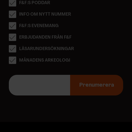
F&F:S PODDAR
INFO OM NYTT NUMMER
F&F:S EVENEMANG
ERBJUDANDEN FRÅN F&F
LÄSARUNDERSÖKNINGAR
MÅNADENS ARKEOLOGI
E
-
Prenumerera
p
o
s
t
a
d