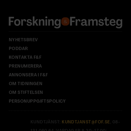
r
e
s
s
:
NYHETSBREV
PODDAR
KONTAKTA F&F
PRENUMERERA
ANNONSERA I F&F
OM TIDNINGEN
OM STIFTELSEN
PERSONUPPGIFTSPOLICY
KUNDTJÄNST:
KUNDTJANST@FOF.SE
, 08-