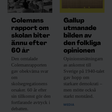
forskarnas första modeller. De har visat att
man kan minska risken för finanskriser och
bankrusningar genom insättningsgarantier
Colemans
Gallup
för kunder och högre kapitalkrav för
rapport om
utmanade
bankerna, men också att det är svårt att ha
skolan biter
bilden av
insättningsgaranti för allt. Var man ska dra
ännu efter
den folkliga
gränsen har senare forskning försökt att
60 år
opinionen
undersöka, men man kommer aldrig att få
Den omtalade
Opinionsmätningarn
ett fullständigt svar här.
Colemanrapporten
as ankomst till
gav obekväma svar
Sverige på 1940-talet
om
gav hopp om
skolsegregationens
starkare demokrati –
INFOGRAFIK EKONOMIPRISET
orsaker. 60 år efter
men mötte också
2022
sin tillkomst gör den
starkt motstånd.
fortfarande avtryck i
MEDIA
debatten.