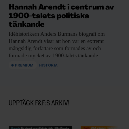
Hannah Arendt i centrum av
upp.
1900-talets politiska
tänkande
Idéhistorikern Anders Burmans
biografi om
Hannah Arendt visar att hon var en extremt
F&F I DIN MEJLBOX!
mångsidig författare som formades av och
Håll dig uppdaterad med
formade mycket av 1900-talets tänkande.
F&F:s nyhetsbrev!
PREMIUM
HISTORIA
Beställ nyhetsbrev
UPPTÄCK F&F:S ARKIV!