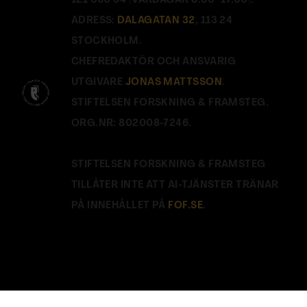
121 060 64 (VARDAGAR 8.30–17.00).
ADRESS:
DALAGATAN 32
, 113 24
STOCKHOLM.
CHEFREDAKTÖR OCH ANSVARIG
UTGIVARE
JONAS MATTSSON
.
STIFTELSEN FORSKNING & FRAMSTEG.
ORG.NR: 802008-7246.
STIFTELSEN FORSKNING & FRAMSTEG
TILLÅTER INTE ATT AI-TJÄNSTER TRÄNAR
PÅ INNEHÅLLET PÅ
FOF.SE
.