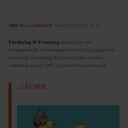
finansvärlden. Tänk om fler banker inte
klarar centralbankernas räntehöjningar?
TEXT
MAJA LUNDBÄCK
PUBLICERAD
2023-03-29
Tre som forskat på bankers instabilitet och
vikten av att de inte kraschar är Ben
Forskning & Framsteg
rapporterar om
Bernanke, tidigare chef för USA:s
fackgranskade forskningsresultat och om pågående
centralbank, Douglas Diamond och Philip
forskning. Forskning & Framsteg har bevakat
Dybvig. I fjol mottog trion Sveriges
vetenskap sedan 1966 och drivs utan vinstsyfte.
Riksbanks pris i ekonomisk vetenskap till
Alfred Nobels minne för forskning som
LÄS MER
ökat förståelsen för bankernas roll, särskilt
vid finanskriser
.
Forskning & Framsteg frågade
ekonomiprofessor John Hassler, ledamot i