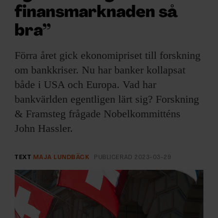
ARKIV & E-TIDNING
finansmarknaden så
bra”
LYSSNA/PODD
Förra året gick ekonomipriset till forskning
EVENEMANG & RESOR
om bankkriser. Nu har banker kollapsat
SHOP
både i USA och Europa. Vad har
bankvärlden egentligen lärt sig? Forskning
KONTAKTA F&F
& Framsteg frågade Nobelkommitténs
John Hassler.
SKRIV I F&F
TEXT
MAJA LUNDBÄCK
PUBLICERAD
2023-03-29
PRENUMERERA PÅ F&F
ANNONSERA I F&F
OM F&F