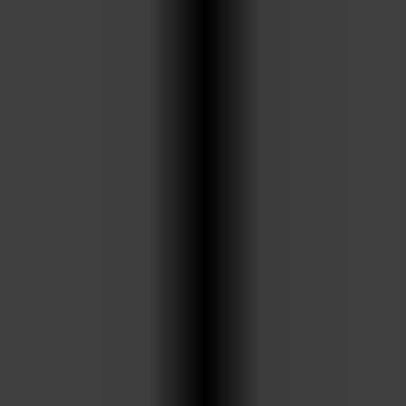
annons- och analysföretag som vi samarbetar med.
Dessa kan i sin tur kombinera informationen med annan
information som du har tillhandahållit eller som de har
samlat in när du har använt deras tjänster.