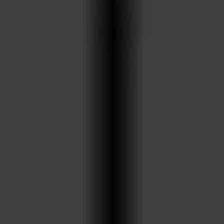
ARKIV & E-TIDNING
LYSSNA/PODD
EVENEMANG & RESOR
SHOP
KONTAKTA F&F
SKRIV I F&F
PRENUMERERA PÅ F&F
ANNONSERA I F&F
OM F&F