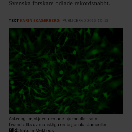
ARKIV & E-TIDNING
Svenska forskare odlade rekordsnabbt.
LYSSNA/PODD
TEXT
KARIN SKAGERBERG
PUBLICERAD
2018-10-19
EVENEMANG & RESOR
SHOP
KONTAKTA F&F
SKRIV I F&F
PRENUMERERA PÅ F&F
ANNONSERA I F&F
Astrocyter, stjärnformade hjärnceller som
framställts av mänskliga embryonala stamceller.
OM F&F
Bild:
Nature Methods