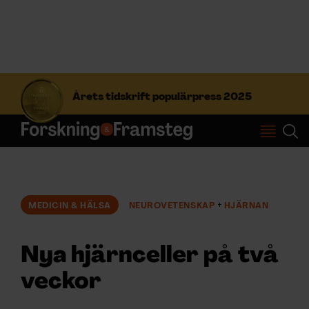
S
ö
Årets tidskrift populärpress 2025
k
e
f
Prenumerera
t
e
r
Logga in
:
MEDICIN & HÄLSA
NEUROVETENSKAP
HJÄRNAN
NYHETSBREV
Nya hjärnceller på två
ÄMNEN
veckor