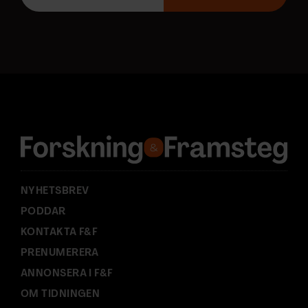
p
o
s
t
a
d
r
e
s
s
:
NYHETSBREV
PODDAR
KONTAKTA F&F
PRENUMERERA
ANNONSERA I F&F
OM TIDNINGEN