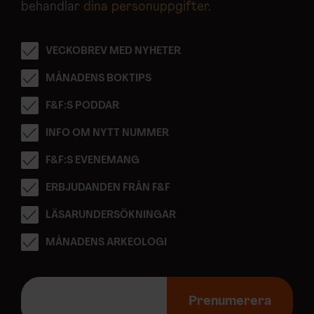
behandlar
dina personuppgifter
.
VECKOBREV MED NYHETER
MÅNADENS BOKTIPS
F&F:S PODDAR
INFO OM NYTT NUMMER
F&F:S EVENEMANG
ERBJUDANDEN FRÅN F&F
LÄSARUNDERSÖKNINGAR
MÅNADENS ARKEOLOGI
E
-
Prenumerera