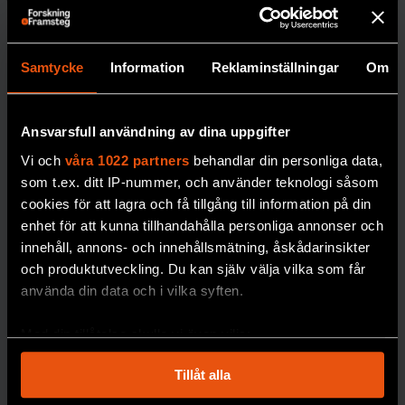
diabetes
återuppstå
samma
i Sverige
teknik som
Att frysa ner
sin
Samtycke
Information
Reklaminställningar
Om
kropp inför en
de med typ
eventuell
1”
återuppståndelse
Ansvarsfull användning av dina uppgifter
Att de
kostar drygt två
inte
Vi och
våra 1022 partners
behandlar din personliga data,
miljoner kronor. Nu
erbjuds
som t.ex. ditt IP-nummer, och använder teknologi såsom
planeras ett lager för
löpand
cookies för att lagra och få tillgång till information på din
djupfrysta människor
e
enhet för att kunna tillhandahålla personliga annonser och
i norra Sverige.
innehåll, annons- och innehållsmätning, åskådarinsikter
mätnin
och produktutveckling. Du kan själv välja vilka som får
PREMIUM
g av
använda din data och i vilka syften.
blodso
DÖDLIGHET
cker
Med din tillåtelse skulle vi även vilja:
blir
Samla in information om din geografiska plats
dyrare i
Tillåt alla
som kan ha en noggrannhet på upp till flera meter
längde
Identifiera din enhet genom att aktivt skanna den