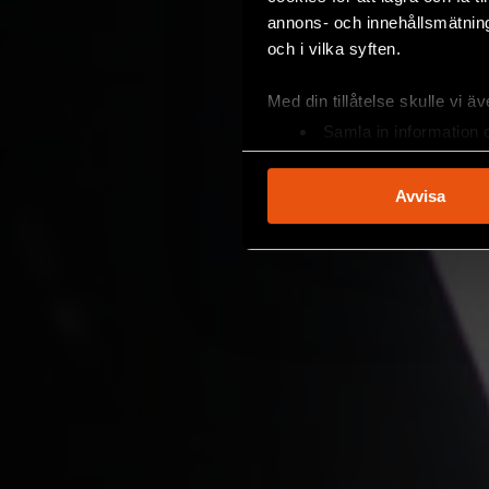
annons- och innehållsmätning
och i vilka syften.
Med din tillåtelse skulle vi äve
Samla in information 
Identifiera din enhet 
Ta reda på mer om hur dina pe
Avvisa
eller dra tillbaka ditt samtyc
Vi använder enhetsidentifierar
sociala medier och analysera 
till de sociala medier och a
med annan information som du 