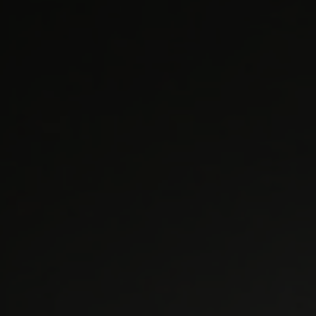
EVENEMANG & RESOR
SHOP
KONTAKTA F&F
SKRIV I F&F
PRENUMERERA PÅ F&F
ANNONSERA I F&F
OM F&F