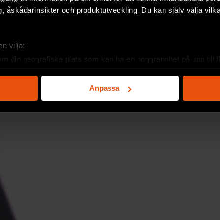
, åskådarinsikter och produktutveckling. Du kan själv välja vilk
n vilja:
om din geografiska plats som kan ha en noggrannhet på upp till f
genom att aktivt skanna den för specifika kännetecken (fingeravt
rsonliga uppgifter behandlas och ställ in dina preferenser i
deta
Anpassa
ke när som helst från cookie-förklaringen.
e för att anpassa innehållet och annonserna till användarna, tillh
vår trafik. Vi vidarebefordrar även sådana identifierare och anna
nnons- och analysföretag som vi samarbetar med. Dessa kan i sin
har tillhandahållit eller som de har samlat in när du har använt 