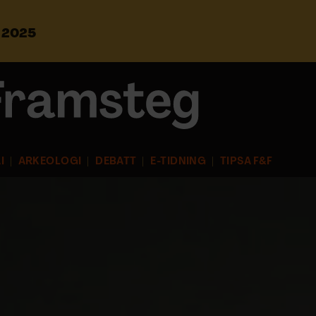
s 2025
S
ö
k
e
f
t
e
r
I
ARKEOLOGI
DEBATT
E-TIDNING
TIPSA F&F
: