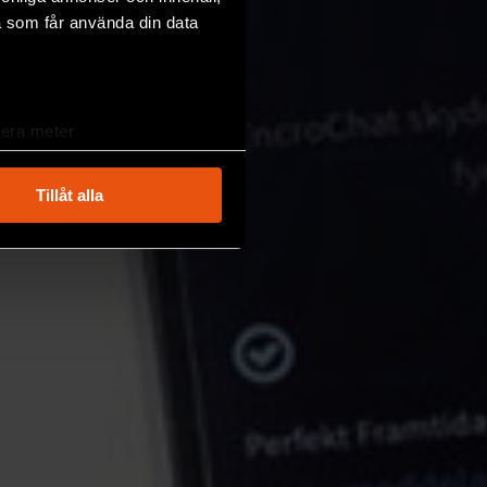
a som får använda din data
lera meter
ryck)
ljsektionen
. Du kan ändra
Tillåt alla
andahålla funktioner för
n information från din enhet
 tur kombinera informationen
deras tjänster.