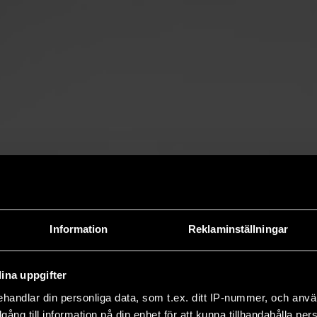
Information
Reklaminställningar
ina uppgifter
handlar din personliga data, som t.ex. ditt IP-nummer, och anv
illgång till information på din enhet för att kunna tillhandahålla pe