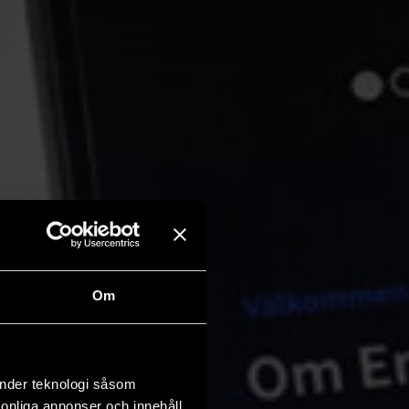
Om
änder teknologi såsom
rsonliga annonser och innehåll,