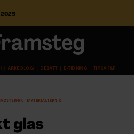
s 2025
S
ö
k
e
f
t
e
r
I
ARKEOLOGI
DEBATT
E-TIDNING
TIPSA F&F
:
ADSTEKNIK
MATERIALTEKNIK
t glas