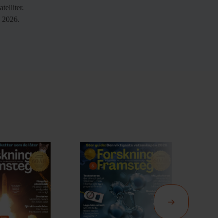
telliter.
j 2026.