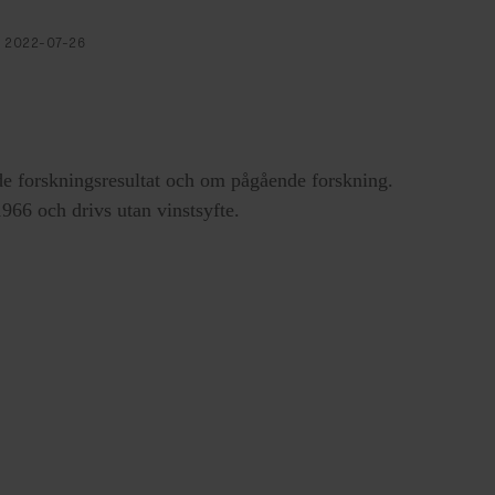
D
2022-07-26
 många
nde grafiken i F&F. Var hämtar du
e forskningsresultat och om pågående forskning.
t och bild. Formgivning och journalistik
66 och drivs utan vinstsyfte.
Jag vill att det ska vara ett modernt
ick jag säga en enda sak blir det
t grafik i F&F
en det
aktörer och
fografik och