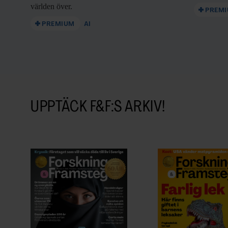
världen över.
PREM
PREMIUM
AI
UPPTÄCK F&F:S ARKIV!