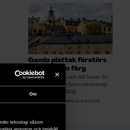
Gamla plåttak förstörs
med modern färg
Underhåll av järn
och stål brister för
att kunskapen om hantverksmässigt
rostskydd är för dålig.
Om
PREMIUM
SAMHÄLLE & KULTUR
änder teknologi såsom
rsonliga annonser och innehåll,