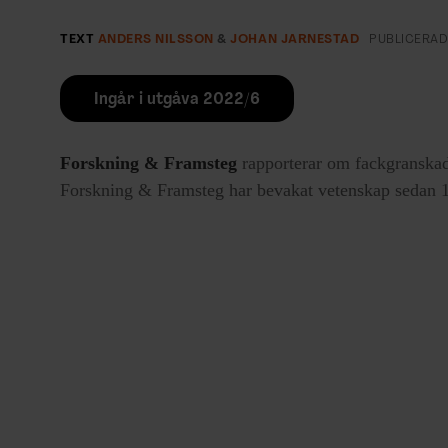
TEXT
ANDERS NILSSON
&
JOHAN JARNESTAD
PUBLICERA
Modernt bildberättande för
Ingår i utgåva 2022/6
Hej Johan Jarnestad! Du gör den förklara
inspiration ifrån?
Forskning & Framsteg
rapporterar om fackgranskad
– Jag inspireras av bra förklaringar, både i tex
Forskning & Framsteg har bevakat vetenskap sedan 19
i allmänhet. Visualiseringsgurun Edward Tufte. 
bildberättande som når en bred läsekrets. Men f
naturen.
Vad är det svåraste med ditt jobb?
– Att skapa begriplighet. Vi producerar mycke
på kort tid och det är ofta komplexa ämnen. M
fungerar tack vare det fina samarbetet med red
skribenter. Det vi gör är ju en blandning av in