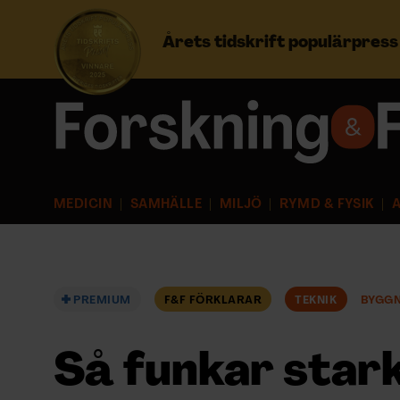
Årets tidskrift populärpres
Prenumerera
Logga in
MEDICIN
SAMHÄLLE
MILJÖ
RYMD & FYSIK
A
NYHETSBREV
ÄMNEN
PREMIUM
F&F FÖRKLARAR
TEKNIK
BYGGN
ARKIV & E-TIDNING
Så funkar stark
LYSSNA/PODD