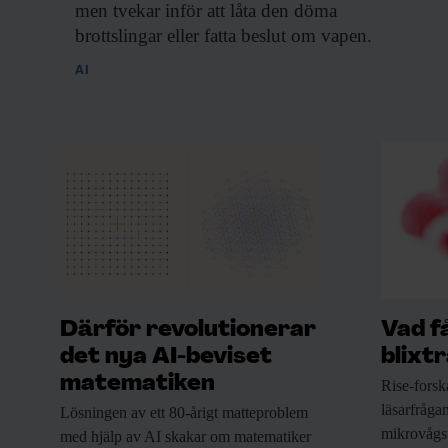
men tvekar inför att låta den döma
brottslingar eller fatta beslut om vapen.
Beställ i dag!
AI
Därför revolutionerar
Vad f
det nya AI-beviset
blixt
matematiken
Rise-forsk
läsarfrågan
Lösningen av ett
80-årigt matteproblem
mikrovågs
med hjälp av AI skakar om matematiker