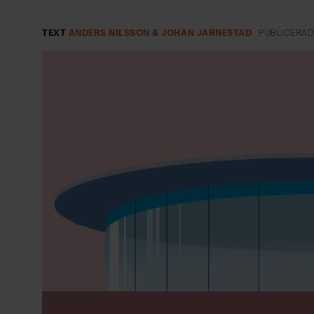
EVENEMANG & RESOR
TEXT
ANDERS NILSSON
&
JOHAN JARNESTAD
PUBLICERA
SHOP
KONTAKTA F&F
SKRIV I F&F
PRENUMERERA PÅ F&F
ANNONSERA I F&F
OM F&F