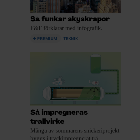
Så funkar skyskrapor
F&F förklarar med
infografik.
PREMIUM
TEKNIK
Så impregneras
trallvirke
Många av sommarens
snickeriprojekt
byggs i tryckimpregnerat trä –