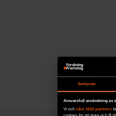
naturvetenskaplig illustration, och det är två ol
verktygslådor som ska förenas. Vilket är det kor
att rita saker på? Svaren är olika om du är forsk
läsare av populärvetenskap. Jag vill helst att b
nöjda, men mottagaren är viktigare än avsända
Och vad är det roligaste?
– När F&F kommer i brevlådan.
Har du en grafik som du i hemlighet drömm
– EN? Jag har jättemånga! Men de är hemliga
Samtycke
Ansvarsfull användning av d
Vi och
våra 1022 partners
be
cookies för att lagra och få t
F&F I DIN MEJLBOX!