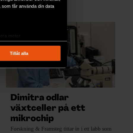
a som får använda din data
lera meter
ryck)
ljsektionen
. Du kan ändra
Tillåt alla
andahålla funktioner för
n information från din enhet
 tur kombinera informationen
deras tjänster.
Dimitra odlar
växtceller på ett
mikrochip
Forskning & Framsteg
tittar in i ett labb som