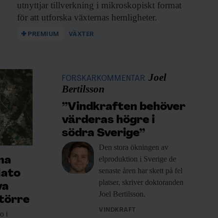
utnyttjar tillverkning i mikroskopiskt format
för att utforska växternas hemligheter.
PREMIUM
VÄXTER
Joel
FORSKARKOMMENTAR
Bertilsson
”Vindkraften behöver
värderas högre i
södra Sverige”
Den stora ökningen
av
elproduktion i Sverige de
na
senaste åren har skett på fel
Nato
platser, skriver doktoranden
va
Joel Bertilsson.
törre
VINDKRAFT
o i