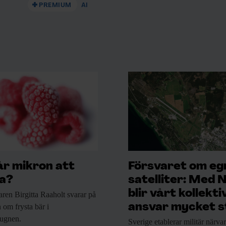
PREMIUM
AI
år mikron att
Försvaret om eg
ra?
satelliter: Med 
blir vårt kollekti
aren Birgitta Raaholt
svarar på
ansvar mycket s
 om frysta bär i
ugnen.
Sverige etablerar militär
närvar