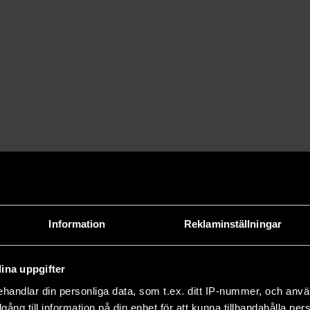
ika
rekta sättet
are eller
ägge ska vara
ren.
Johan Jarnestad
blandar infografik och
naturvetenskaplig
illustration.
er att få göra?
 ju…
Information
Reklaminställningar
ina uppgifter
handlar din personliga data, som t.ex. ditt IP-nummer, och anv
illgång till information på din enhet för att kunna tillhandahålla pe