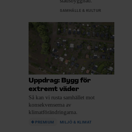
stadsbyggnad.
SAMHÄLLE & KULTUR
Uppdrag: Bygg för
extremt väder
Så kan vi
rusta samhället mot
konsekvenserna av
klimatförändringarna.
PREMIUM
MILJÖ & KLIMAT