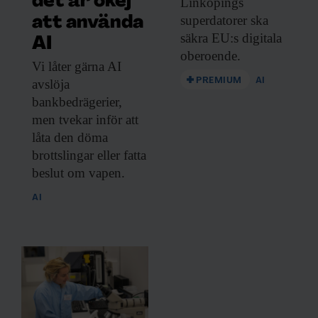
det är okej
Linköpings
superdatorer ska
att använda
säkra EU:s digitala
AI
oberoende.
Vi låter gärna
AI
PREMIUM
AI
avslöja
bankbedrägerier,
men tvekar inför att
låta den döma
brottslingar eller fatta
beslut om vapen.
AI