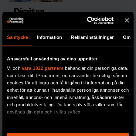
Dimitra
odlar
växtceller
Samtycke
Information
Reklaminställningar
Om
på ett
mikrochip
Forskning &
Ansvarsfull användning av dina uppgifter
Framsteg
tittar in i ett
Vi och
våra 1022 partners
behandlar din personliga data,
labb som utnyttjar
som t.ex. ditt IP-nummer, och använder teknologi såsom
tillverkning i
cookies för att lagra och få tillgång till information på din
mikroskopiskt
enhet för att kunna tillhandahålla personliga annonser och
format för att
innehåll, annons- och innehållsmätning, åskådarinsikter
utforska växternas
och produktutveckling. Du kan själv välja vilka som får
hemligheter.
använda din data och i vilka syften.
PREMIUM
Med din tillåtelse skulle vi även vilja:
VÄXTER
Samla in information om din geografiska plats