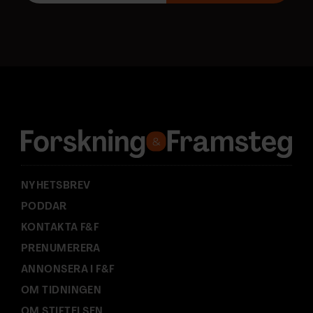
o
s
t
a
d
r
e
s
s
:
NYHETSBREV
PODDAR
KONTAKTA F&F
PRENUMERERA
ANNONSERA I F&F
OM TIDNINGEN
OM STIFTELSEN