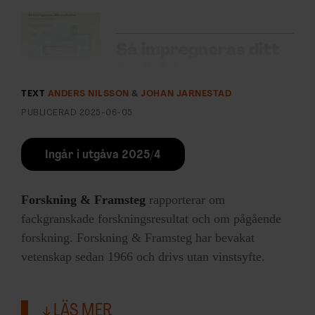
Så impregneras ditt
trallvirke
Klicka för att se infografiken.
TEXT
ANDERS NILSSON
&
JOHAN JARNESTAD
PUBLICERAD
2025-06-05
Ingår i utgåva 2025/4
F&F I DIN MEJLBOX!
Forskning & Framsteg
rapporterar om
Håll dig uppdaterad med
fackgranskade forskningsresultat och om pågående
F&F:s nyhetsbrev!
forskning. Forskning & Framsteg har bevakat
vetenskap sedan 1966 och drivs utan vinstsyfte.
Beställ nyhetsbrev
LÄS MER