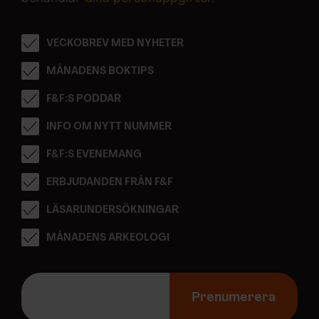
VECKOBREV MED NYHETER
MÅNADENS BOKTIPS
F&F:S PODDAR
INFO OM NYTT NUMMER
F&F:S EVENEMANG
ERBJUDANDEN FRÅN F&F
LÄSARUNDERSÖKNINGAR
MÅNADENS ARKEOLOGI
E
-
Prenumerera
p