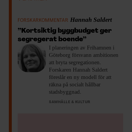
Hannah Saldert
FORSKARKOMMENTAR
”Kortsiktig byggbudget ger
segregerat boende”
I planeringen av
Frihamnen i
Göteborg försvann ambitionen
att bryta segregationen.
Forskaren Hannah Saldert
föreslår en ny modell för att
räkna på socialt hållbar
stadsbyggnad.
KUNSKAP BASERAD PÅ VETENSKAP
SAMHÄLLE & KULTUR
Prenumerera på
Forskning & Framsteg!