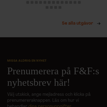
Se alla utgåvor
MISSA ALDRIG EN NYHET
Prenumerera på F&F:s
nyhetsbrev här!
Välj utskick, ange mejladress och klicka på
prenumereraknappen. Läs om hur vi
behandlar
dina personuppgifter
.