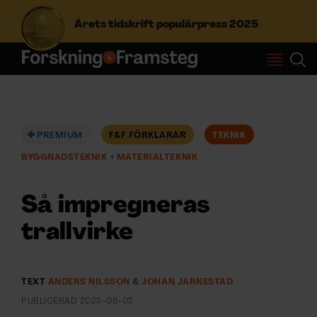
Årets tidskrift populärpress 2025
S
ö
k
e
f
PREMIUM
F&F FÖRKLARAR
TEKNIK
Prenumerera
t
BYGGNADSTEKNIK
MATERIALTEKNIK
e
r
Logga in
:
Så impregneras
trallvirke
NYHETSBREV
ÄMNEN
TEXT
ANDERS NILSSON
&
JOHAN JARNESTAD
PUBLICERAD
2025-06-05