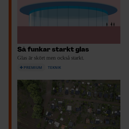
Inlogg till
fof.se
och app •
E-tidning
•
Nyhetsbrev • Rabatt på våra
evenemang
Beställ i dag!
Så funkar starkt glas
Glas är skört
men också starkt.
PREMIUM
TEKNIK