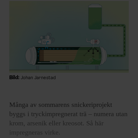
ARKIV & E-TIDNING
LYSSNA/PODD
EVENEMANG & RESOR
SHOP
KONTAKTA F&F
Bild:
Johan Jarnestad
SKRIV I F&F
PRENUMERERA PÅ F&F
Många av sommarens snickeriprojekt
byggs i tryckimpregnerat trä – numera utan
ANNONSERA I F&F
krom, arsenik eller kreosot. Så här
impregneras virke.
OM F&F