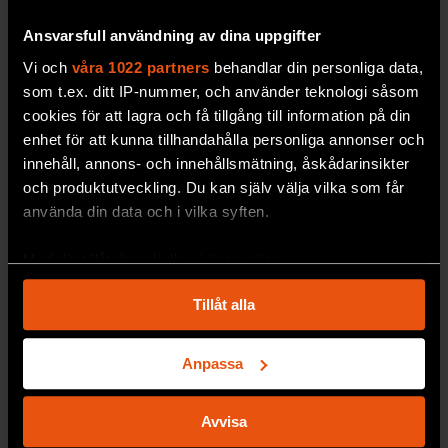
löpand
djupfrysta människor
e
Ansvarsfull användning av dina uppgifter
i norra Sverige.
mätnin
Vi och
våra 1022 partners
behandlar din personliga data,
PREMIUM
g av
som t.ex. ditt IP-nummer, och använder teknologi såsom
blodso
DÖDLIGHET
cookies för att lagra och få tillgång till information på din
cker
enhet för att kunna tillhandahålla personliga annonser och
blir
innehåll, annons- och innehållsmätning, åskådarinsikter
dyrare i
och produktutveckling. Du kan själv välja vilka som får
längde
använda din data och i vilka syften.
n,
skriver
Med din tillåtelse skulle vi även vilja:
forskar
Samla in information om din geografiska plats
en
Tillåt alla
som kan ha en noggrannhet på upp till flera meter
Johan
Identifiera din enhet genom att aktivt skanna den
Jendle.
för specifika kännetecken (fingeravtryck)
Anpassa
DIABETE
Ta reda på mer om hur dina personliga uppgifter
S
behandlas och ställ in dina preferenser i
detaljsektionen
.
Avvisa
Du kan ändra eller dra tillbaka ditt samtycke när som