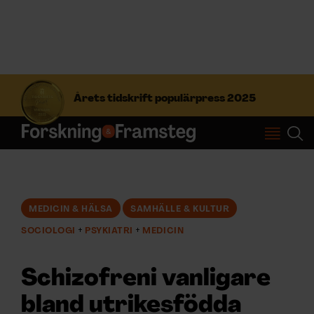
S
ö
Årets tidskrift populärpress 2025
k
e
f
Prenumerera
t
e
r
Logga in
:
MEDICIN & HÄLSA
SAMHÄLLE & KULTUR
SOCIOLOGI
PSYKIATRI
MEDICIN
NYHETSBREV
Schizofreni vanligare
ÄMNEN
bland utrikesfödda