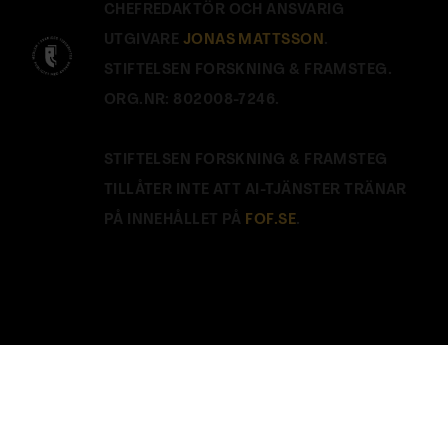
CHEFREDAKTÖR OCH ANSVARIG
UTGIVARE
JONAS MATTSSON
.
STIFTELSEN FORSKNING & FRAMSTEG.
ORG.NR: 802008-7246.
STIFTELSEN FORSKNING & FRAMSTEG
TILLÅTER INTE ATT AI-TJÄNSTER TRÄNAR
PÅ INNEHÅLLET PÅ
FOF.SE
.
Stäng