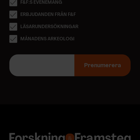
F&F:S EVENEMANG
ERBJUDANDEN FRÅN F&F
LÄSARUNDERSÖKNINGAR
MÅNADENS ARKEOLOGI
E
-
Prenumerera
p
o
s
t
a
d
r
e
s