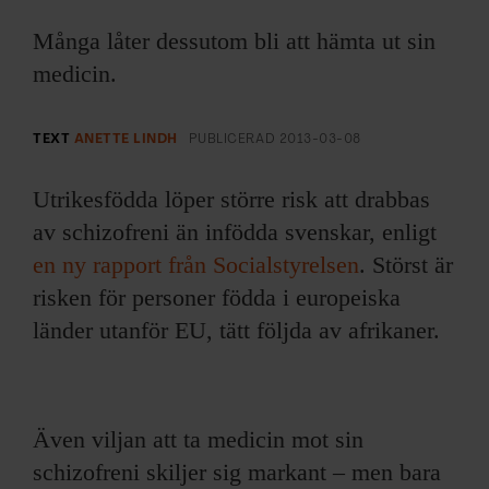
ARKIV & E-TIDNING
Många låter dessutom bli att hämta ut sin
LYSSNA/PODD
medicin.
EVENEMANG & RESOR
TEXT
ANETTE LINDH
PUBLICERAD
2013-03-08
SHOP
Utrikesfödda löper större risk att drabbas
av schizofreni än infödda svenskar, enligt
KONTAKTA F&F
en ny rapport från Socialstyrelsen
. Störst är
risken för personer födda i europeiska
SKRIV I F&F
länder utanför EU, tätt följda av afrikaner.
PRENUMERERA PÅ F&F
ANNONSERA I F&F
Även viljan att ta medicin mot sin
schizofreni skiljer sig markant – men bara
OM F&F