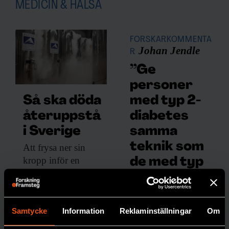
MEDICIN & HÄLSA
FORSKARKOMMENTA
Johan Jendle
R
”Ge
personer
med typ 2-
Så ska döda
diabetes
återuppstå
samma
i Sverige
teknik som
Att frysa ner
sin
kropp inför en
de med typ
eventuell
1”
återuppståndelse
Att de
kostar drygt två
inte
miljoner kronor. Nu
Samtycke
Information
Reklaminställningar
Om
erbjuds
planeras ett lager för