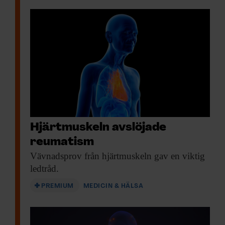
Hjärtmuskeln avslöjade
reumatism
Vävnadsprov från hjärtmuskeln
gav en viktig
ledtråd.
PREMIUM
MEDICIN & HÄLSA