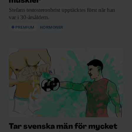
muskler”
Stefans testosteronbrist upptäcktes
först när han
var i 30-årsåldern.
PREMIUM
HORMONER
Tar svenska män för mycket