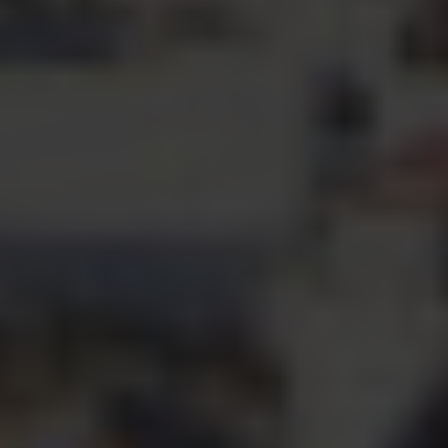
vidarebefordrar även sådana identifierare och annan
information från din enhet till de sociala medier och
annons- och analysföretag som vi samarbetar med.
Dessa kan i sin tur kombinera informationen med annan
information som du har tillhandahållit eller som de har
samlat in när du har använt deras tjänster.