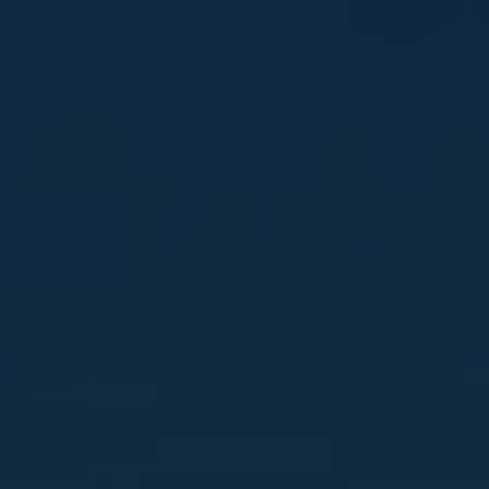
ARKIV & E-TIDNING
LYSSNA/PODD
EVENEMANG & RESOR
SHOP
KONTAKTA F&F
SKRIV I F&F
PRENUMERERA PÅ F&F
ANNONSERA I F&F
OM F&F