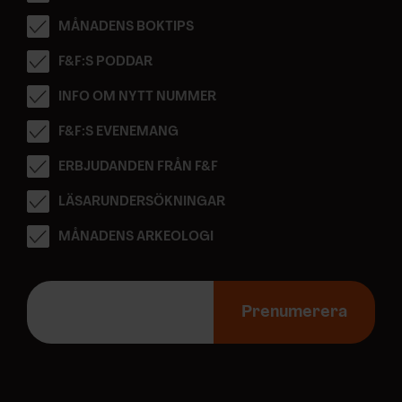
MÅNADENS BOKTIPS
F&F:S PODDAR
INFO OM NYTT NUMMER
F&F:S EVENEMANG
ERBJUDANDEN FRÅN F&F
LÄSARUNDERSÖKNINGAR
MÅNADENS ARKEOLOGI
E
-
Prenumerera
p
o
s
t