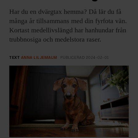
ARKIV & E-TIDNING
Har du en dvärgtax hemma? Då lär du få
LYSSNA/PODD
många år tillsammans med din fyrfota vän.
Kortast medellivslängd har hanhundar från
EVENEMANG & RESOR
trubbnosiga och medelstora raser.
SHOP
TEXT
ANNA LILJEMALM
PUBLICERAD
2024-02-01
KONTAKTA F&F
SKRIV I F&F
PRENUMERERA PÅ F&F
ANNONSERA I F&F
OM F&F