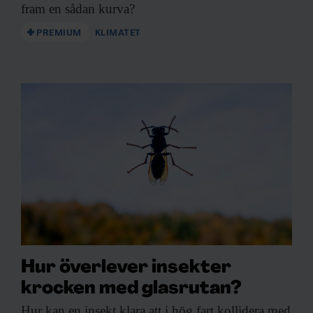
fram en sådan kurva?
PREMIUM
KLIMATET
Hur överlever insekter
krocken med glasrutan?
Hur kan en
insekt klara att i hög fart kollidera med