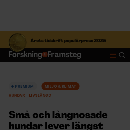
S
ö
Årets tidskrift populärpress 2025
k
e
f
Prenumerera
t
e
r
Logga in
:
PREMIUM
MILJÖ & KLIMAT
HUNDAR
LIVSLÄNGD
NYHETSBREV
Små och långnosade
ÄMNEN
hundar lever längst