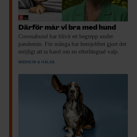
kategorin räknas exempelvis engelsk
bulldogg.
Därför mår vi bra med hund
Trubbnosighet orsakar
Coronahund har blivit
ett begrepp under
andningsproblem
pandemin. För många har hemjobbet gjort det
möjligt att ta hand om en efterlängtad valp.
Per Jensen är professor i etologi vid
MEDICIN & HÄLSA
Linköpings universitet. Han konstaterar att
resultaten ligger i linje med tidigare
forskning.
– Det är en väletablerad sanning i
hundvärlden att liten storlek är en av de
viktigaste prediktionerna för ett långt liv.
Stora hundar drabbas oftare av dåliga leder
och metaboliska problem jämfört med