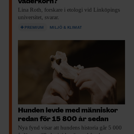
väderkorn?
tills att hunden är tio år gammal, säger Per
Lina Roth,
forskare i etologi vid Linköpings
Jensen.
universitet, svarar.
PREMIUM
MILJÖ & KLIMAT
Information till
hundägare och
veterinärer
En begränsning med studien är att
forskarna bara undersökt brittiska hundar.
Forskarna slår också fast att renrasiga
hundar lever ungefär lika länge som
blandraser, men det resultatet ifrågasätter
Hunden levde med människor
Per Jensen.
redan för 15 800 år sedan
Nya fynd visar
att hundens historia går 5 000
– Blandraser lever längre än renrasiga