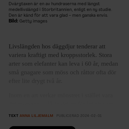
Dvärgtaxen är en av hundraserna med längst
medellivslängd i Storbritannien, enligt en ny studie.
Den är känd för att vara glad – men ganska envis.
Bild:
Getty images
Livslängden hos däggdjur tenderar att
variera kraftigt med kroppsstorlek. Stora
arter som elefanter kan leva i 60 år, medan
små gnagare som möss och råttor ofta dör
efter lite drygt två år.
Inom en art verkar mönstret i stället vara
det motsatta – då är det en fördel att vara
liten. Det gäller även hundar.
TEXT
ANNA LILJEMALM
PUBLICERAD
2024-02-01
I en ny studie, publicerad i tidskriften