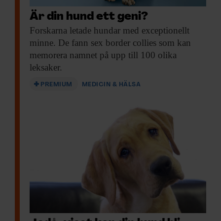
hundar som inte växer lika fort.
Är din hund ett geni?
Trubbnosighet kan orsaka andningsproblem
Forskarna letade hundar
med exceptionellt
och svårigheter att kyla kroppen, säger Per
minne. De fann sex border collies som kan
memorera namnet på upp till 100 olika
Jensen.
leksaker.
PREMIUM
MEDICIN & HÄLSA
Släktskap spelar roll
För att kunna förklara skillnader i
medellivslängd mellan raser av liknande
storlek har forskarna i den nya studien gjort
en så kallad fylogenetisk analys, där de har
kartlagt hundarnas släktskap i ett släktträd
och jämfört mot medellivslängd.
– Närbesläktade hundraser som grand