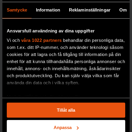
Nytt
Samtycke
Information
Reklaminställningar
Om
frysrum på
Naturhistor
iska säkrar
Ansvarsfull användning av dina uppgifter
forskning
KUNSKAP BASERAD PÅ VETENSKAP
Vi och
våra 1022 partners
behandlar din personliga data,
om
Prenumerera på
som t.ex. ditt IP-nummer, och använder teknologi såsom
cookies för att lagra och få tillgång till information på din
miljögifter
Forskning & Framsteg!
enhet för att kunna tillhandahålla personliga annonser och
Miljöprovbanken vid
innehåll, annons- och innehållsmätning, åskådarinsikter
Naturhistoriska
Inlogg till
fof.se
och app •
E-tidning
•
och produktutveckling. Du kan själv välja vilka som får
Nyhetsbrev • Rabatt på våra
riksmuseet är en av
använda din data och i vilka syften.
evenemang
världens äldsta och
mest omfattande. Nu
Med din tillåtelse skulle vi även vilja:
behöver den byggas
Samla in information om din geografiska plats
Beställ i dag!
ut.
Tillåt alla
som kan ha en noggrannhet på upp till flera meter
Identifiera din enhet genom att aktivt skanna den
PREMIUM
GIFTER
för specifika kännetecken (fingeravtryck)
Anpassa