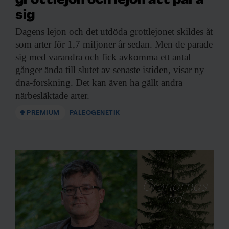
grottlejon och lejon att para
sig
Dagens lejon och
det utdöda grottlejonet skildes åt
som arter för 1,7 miljoner år sedan. Men de parade
sig med varandra och fick avkomma ett antal
gånger ända till slutet av senaste istiden, visar ny
dna-forskning. Det kan även ha gällt andra
närbesläktade arter.
PREMIUM
PALEOGENETIK