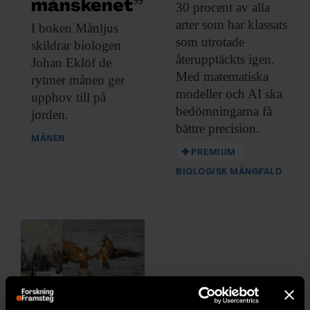
månskenet”
30 procent av
alla
arter som har klassats
I boken Månljus
som utrotade
F&F I DIN MEJLBOX!
skildrar biologen
återupptäckts igen.
Johan Eklöf de
Håll dig uppdaterad med
Med matematiska
rytmer månen ger
F&F:s nyhetsbrev!
modeller och AI ska
upphov till på
bedömningarna få
jorden.
bättre precision.
MÅNEN
Beställ nyhetsbrev
PREMIUM
BIOLOGISK MÅNGFALD