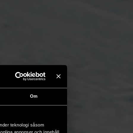
Om
änder teknologi såsom
rsonliga annonser och innehåll,