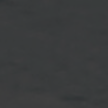
EVENEMANG & RESOR
SHOP
KONTAKTA F&F
SKRIV I F&F
PRENUMERERA PÅ F&F
ANNONSERA I F&F
OM F&F