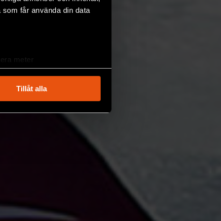
a som får använda din data
lera meter
ryck)
ljsektionen
. Du kan ändra
Tillåt alla
andahålla funktioner för
n information från din enhet
 tur kombinera informationen
deras tjänster.