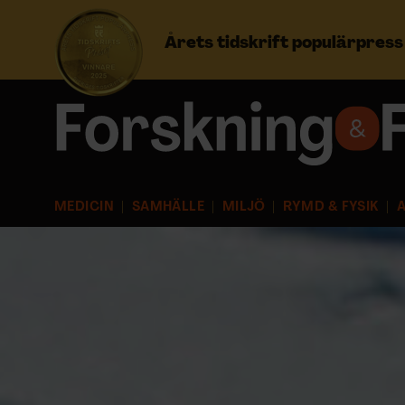
Årets tidskrift populärpres
Prenumerera
Logga in
MEDICIN
SAMHÄLLE
MILJÖ
RYMD & FYSIK
A
NYHETSBREV
ÄMNEN
ARKIV & E-TIDNING
LYSSNA/PODD