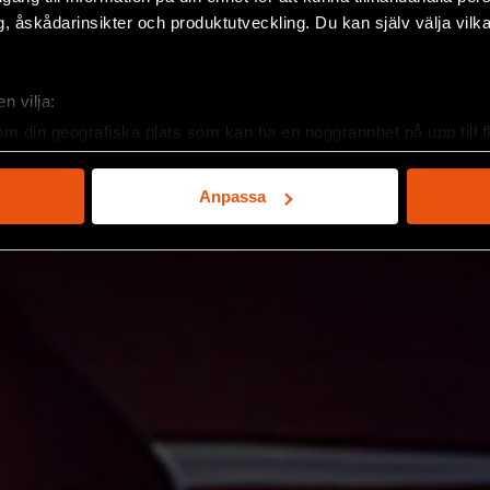
, åskådarinsikter och produktutveckling. Du kan själv välja vilk
n vilja:
om din geografiska plats som kan ha en noggrannhet på upp till f
genom att aktivt skanna den för specifika kännetecken (fingeravt
rsonliga uppgifter behandlas och ställ in dina preferenser i
deta
Anpassa
ke när som helst från cookie-förklaringen.
e för att anpassa innehållet och annonserna till användarna, tillh
vår trafik. Vi vidarebefordrar även sådana identifierare och anna
nnons- och analysföretag som vi samarbetar med. Dessa kan i sin
har tillhandahållit eller som de har samlat in när du har använt 