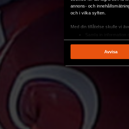
annons- och innehållsmätning
och i vilka syften.
Med din tillåtelse skulle vi äve
Samla in information 
Identifiera din enhet 
Ta reda på mer om hur dina pe
Avvisa
eller dra tillbaka ditt samtyc
Vi använder enhetsidentifierar
sociala medier och analysera 
till de sociala medier och a
med annan information som du 