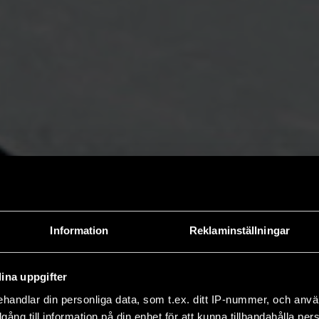
Information
Reklaminställningar
ina uppgifter
handlar din personliga data, som t.ex. ditt IP-nummer, och anv
illgång till information på din enhet för att kunna tillhandahålla pe