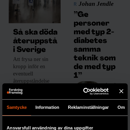
Johan Jendle
R
”Ge
personer
med typ 2-
Så ska döda
diabetes
återuppstå
samma
i Sverige
teknik som
Att frysa ner
sin
kropp inför en
de med typ
eventuell
1”
återuppståndelse
Att de
kostar drygt två
inte
miljoner kronor. Nu
erbjuds
planeras ett lager för
löpand
Samtycke
Information
Reklaminställningar
Om
djupfrysta människor
e
i norra Sverige.
mätnin
PREMIUM
Ansvarsfull användning av dina uppgifter
g av