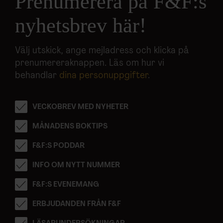
Prenumerera på F&F:s
nyhetsbrev här!
Välj utskick, ange mejladress och klicka på
prenumereraknappen. Läs om hur vi
behandlar
dina personuppgifter
.
VECKOBREV MED NYHETER
MÅNADENS BOKTIPS
F&F:S PODDAR
INFO OM NYTT NUMMER
F&F:S EVENEMANG
ERBJUDANDEN FRÅN F&F