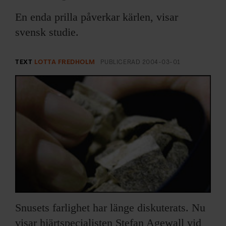
ARKIV & E-TIDNING
En enda prilla påverkar kärlen, visar
LYSSNA/PODD
svensk studie.
EVENEMANG & RESOR
TEXT
LOTTA FREDHOLM
PUBLICERAD
2004-03-01
SHOP
KONTAKTA F&F
SKRIV I F&F
PRENUMERERA PÅ F&F
ANNONSERA I F&F
Snusets farlighet har länge diskuterats. Nu
OM F&F
visar hjärtspecialisten Stefan Agewall vid