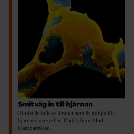
Smitväg in till hjärnan
Blodet är fullt
av ämnen som är giftiga för
hjärnans nervceller. Därför finns blod-
hjärnbarriären.