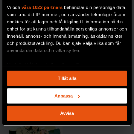
blodso
DÖDLIGHET
Vi och
våra 1022 partners
behandlar din personliga data,
cker
som t.ex. ditt IP-nummer, och använder teknologi såsom
blir
cookies för att lagra och få tillgång till information på din
dyrare i
enhet för att kunna tillhandahålla personliga annonser och
längde
innehåll, annons- och innehållsmätning, åskådarinsikter
n,
och produktutveckling. Du kan själv välja vilka som får
skriver
använda din data och i vilka syften.
forskar
Med din tillåtelse skulle vi även vilja:
en
Johan
Samla in information om din geografiska plats
Tillåt alla
Jendle.
som kan ha en noggrannhet på upp till flera meter
Identifiera din enhet genom att aktivt skanna den
DIABETE
för specifika kännetecken (fingeravtryck)
S
Anpassa
Ta reda på mer om hur dina personliga uppgifter
behandlas och ställ in dina preferenser i
detaljsektionen
.
Avvisa
Du kan ändra eller dra tillbaka ditt samtycke när som
helst från cookie-förklaringen.