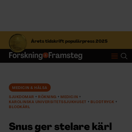
S
ö
Årets tidskrift populärpress 2025
k
e
f
Prenumerera
t
e
r
Logga in
:
MEDICIN & HÄLSA
SJUKDOMAR
RÖKNING
MEDICIN
NYHETSBREV
KAROLINSKA UNIVERSITETSSJUKHUSET
BLODTRYCK
BLODKÄRL
ÄMNEN
Snus ger stelare kärl