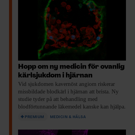
Hopp om ny medicin för ovanlig
kärlsjukdom i hjärnan
Vid sjukdomen kavernöst
angiom riskerar
missbildade blodkärl i hjärnan att brista. Ny
studie tyder på att behandling med
blodförtunnande läkemedel kanske kan hjälpa.
PREMIUM
MEDICIN & HÄLSA