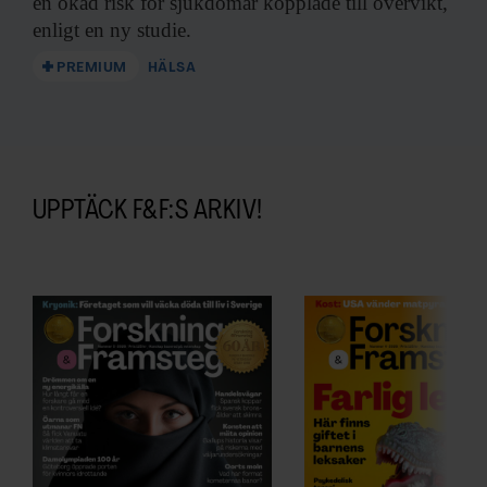
en ökad risk för sjukdomar kopplade till övervikt,
enligt en ny studie.
PREMIUM
HÄLSA
UPPTÄCK F&F:S ARKIV!